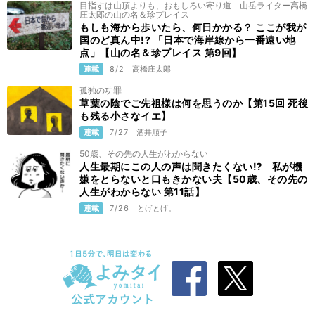
目指すは山頂よりも、おもしろい寄り道 山岳ライター高橋
庄太郎の山の名＆珍プレイス
もしも海から歩いたら、何日かかる？ ここが我が
国のど真ん中!? 「日本で海岸線から一番遠い地
点」【山の名＆珍プレイス 第9回】
連載
8/2
高橋庄太郎
孤独の功罪
草葉の陰でご先祖様は何を思うのか【第15回 死後
も残る小さなイエ】
連載
7/27
酒井順子
50歳、その先の人生がわからない
人生最期にこの人の声は聞きたくない⁉ 私が機
嫌をとらないと口もきかない夫【50歳、その先の
人生がわからない 第11話】
連載
7/26
とげとげ。