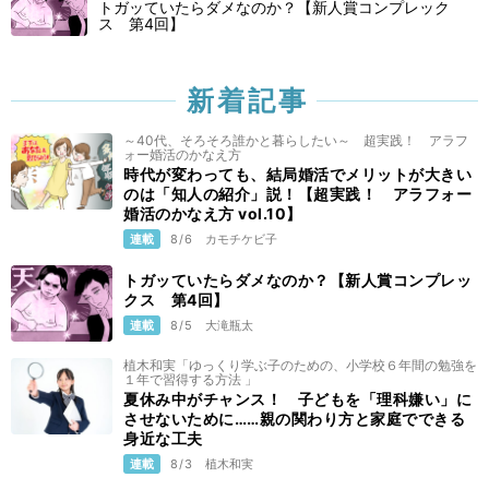
トガッていたらダメなのか？【新人賞コンプレック
ス 第4回】
新着記事
～40代、そろそろ誰かと暮らしたい～ 超実践！ アラフ
ォー婚活のかなえ方
時代が変わっても、結局婚活でメリットが大きい
のは「知人の紹介」説！【超実践！ アラフォー
婚活のかなえ方 vol.10】
連載
8/6
カモチケビ子
トガッていたらダメなのか？【新人賞コンプレッ
クス 第4回】
連載
8/5
大滝瓶太
植木和実「ゆっくり学ぶ子のための、小学校６年間の勉強を
１年で習得する方法 」
夏休み中がチャンス！ 子どもを「理科嫌い」に
させないために……親の関わり方と家庭でできる
身近な工夫
連載
8/3
植木和実