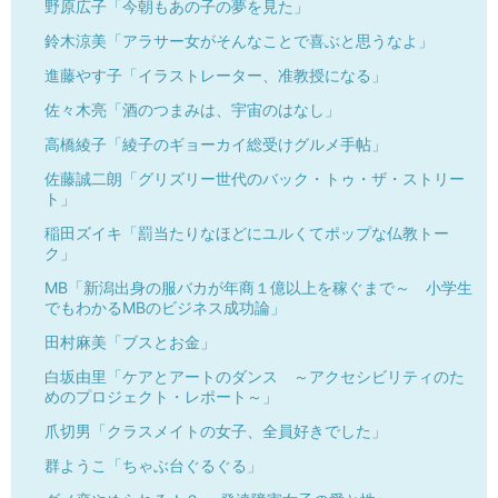
野原広子「今朝もあの子の夢を見た」
鈴木涼美「アラサー女がそんなことで喜ぶと思うなよ」
進藤やす子「イラストレーター、准教授になる」
佐々木亮「酒のつまみは、宇宙のはなし」
高橋綾子「綾子のギョーカイ総受けグルメ手帖」
佐藤誠二朗「グリズリー世代のバック・トゥ・ザ・ストリー
ト」
稲田ズイキ「罰当たりなほどにユルくてポップな仏教トー
ク」
MB「新潟出身の服バカが年商１億以上を稼ぐまで～ 小学生
でもわかるMBのビジネス成功論」
田村麻美「ブスとお金」
白坂由里「ケアとアートのダンス ～アクセシビリティのた
めのプロジェクト・レポート～」
爪切男「クラスメイトの女子、全員好きでした」
群ようこ「ちゃぶ台ぐるぐる」