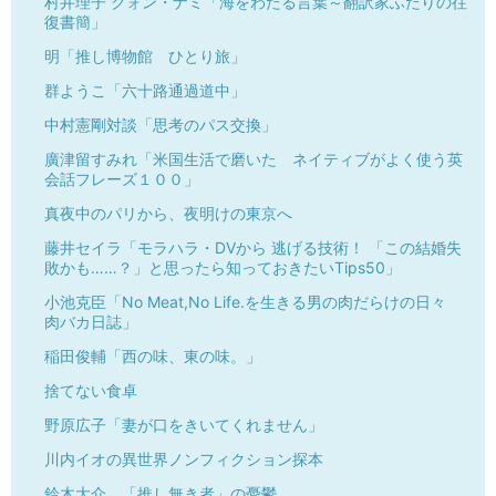
村井理子 クォン・ナミ「海をわたる言葉～翻訳家ふたりの往
復書簡」
明「推し博物館 ひとり旅」
群ようこ「六十路通過道中」
中村憲剛対談「思考のパス交換」
廣津留すみれ「米国生活で磨いた ネイティブがよく使う英
会話フレーズ１００」
真夜中のパリから、夜明けの東京へ
藤井セイラ「モラハラ・DVから 逃げる技術！ 「この結婚失
敗かも……？」と思ったら知っておきたいTips50」
小池克臣「No Meat,No Life.を生きる男の肉だらけの日々
肉バカ日誌」
稲田俊輔「西の味、東の味。」
捨てない食卓
野原広子「妻が口をきいてくれません」
川内イオの異世界ノンフィクション探本
鈴木大介 「推し無き者」の憂鬱