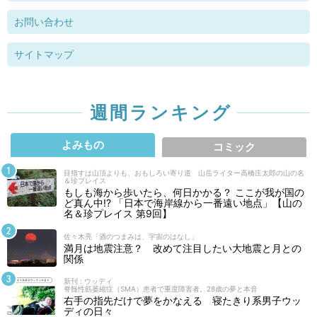
お問い合わせ
サイトマップ
週間ランキング
よみもの
コミック
目指すは山頂よりも、おもしろい寄り道 山岳ライター高橋庄太郎の山の名
＆珍プレイス
もしも海から歩いたら、何日かかる？ ここが我が国の
ど真ん中!? 「日本で海岸線から一番遠い地点」【山の
名＆珍プレイス 第9回】
佐々木亮「酒のつまみは、宇宙のはなし」
満月は地震注意？ 改めて注目したい大地震と月との
関係
新刊 : ウッディ
脊髄性筋萎縮症（SMA）患者で重度障害者。28歳の夢と本音
右手の指先だけで夢をかなえる 寝たきり系男子ウッ
ディの日々