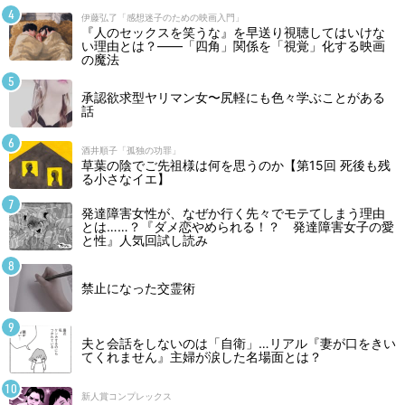
伊藤弘了「感想迷子のための映画入門」
『人のセックスを笑うな』を早送り視聴してはいけな
い理由とは？――「四角」関係を「視覚」化する映画
の魔法
承認欲求型ヤリマン女〜尻軽にも色々学ぶことがある
話
酒井順子「孤独の功罪」
草葉の陰でご先祖様は何を思うのか【第15回 死後も残
る小さなイエ】
発達障害女性が、なぜか行く先々でモテてしまう理由
とは……？『ダメ恋やめられる！？ 発達障害女子の愛
と性』人気回試し読み
禁止になった交霊術
夫と会話をしないのは「自衛」…リアル『妻が口をきい
てくれません』主婦が涙した名場面とは？
新人賞コンプレックス