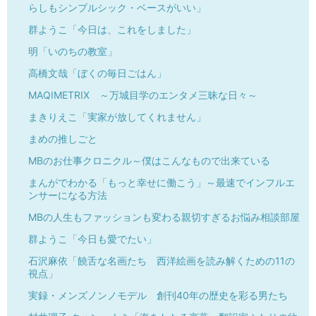
らしもシンプルシック・ベースがいい」
群ようこ「今日は、これをしました」
明「いのちの教室」
高橋文哉「ぼくの毎日ごはん」
MAQIMETRIX ～万城目学のエンタメ三昧な日々～
まきりえこ「実家が放してくれません」
まめの推しごと
MBのお仕事クロニクル～僕はこんなもので出来ている
まんがでわかる「もっと幸せに働こう」～最速でインフルエ
ンサーになる方法
MBの人生もファッションも変わる親切すぎるお悩み相談部屋
群ようこ「今日も愛でたい」
石沢麻依「饒舌な名画たち 西洋絵画を読み解くための11の
視点」
実録・メンズノンノモデル 創刊40年の歴史を彩る男たち