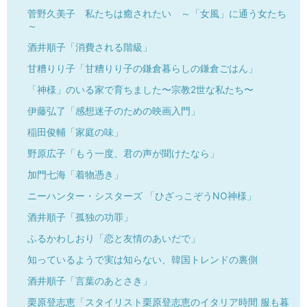
菅野久美子 私たちは癒されたい ～「女風」に通う女たち
～
酒井順子「消費される階級」
甘糟りり子「甘糟りり子の鎌倉暮らしの鎌倉ごはん」
「神様」のいる家で育ちました〜宗教2世な私たち〜
伊藤弘了「感想迷子のための映画入門」
稲田俊輔「家庭の味」
野原広子「もう一度、君の声が聞けたなら」
加門七海「着物憑き」
ニーハンター・シスターズ 「ひざっこぞうNO神様」
酒井順子「孤独の功罪」
ふるかわしおり「恋と友情のあいだで」
知っているようで実は知らない、韓国トレンドの裏側
酒井順子「言葉のあとさき」
栗原登志恵「スタイリスト栗原登志恵のイタリア時間 服も暮