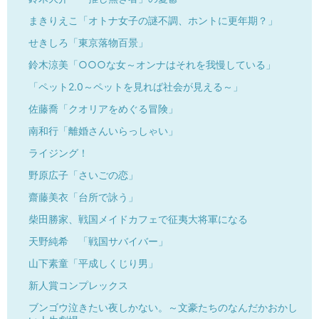
まきりえこ「オトナ女子の謎不調、ホントに更年期？」
せきしろ「東京落物百景」
鈴木涼美「○○○な女～オンナはそれを我慢している」
「ペット2.0～ペットを見れば社会が見える～」
佐藤喬「クオリアをめぐる冒険」
南和行「離婚さんいらっしゃい」
ライジング！
野原広子「さいごの恋」
齋藤美衣「台所で詠う」
柴田勝家、戦国メイドカフェで征夷大将軍になる
天野純希 「戦国サバイバー」
山下素童「平成しくじり男」
新人賞コンプレックス
ブンゴウ泣きたい夜しかない。～文豪たちのなんだかおかし