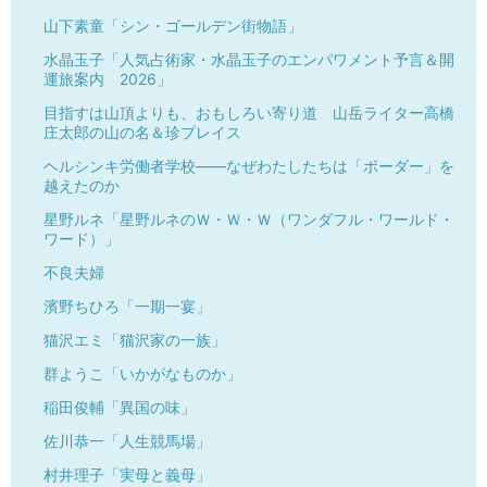
山下素童「シン・ゴールデン街物語」
水晶玉子「人気占術家・水晶玉子のエンパワメント予言＆開
運旅案内 2026」
目指すは山頂よりも、おもしろい寄り道 山岳ライター高橋
庄太郎の山の名＆珍プレイス
ヘルシンキ労働者学校——なぜわたしたちは「ボーダー」を
越えたのか
星野ルネ「星野ルネのＷ・Ｗ・Ｗ（ワンダフル・ワールド・
ワード）」
不良夫婦
濱野ちひろ「一期一宴」
猫沢エミ「猫沢家の一族」
群ようこ「いかがなものか」
稲田俊輔「異国の味」
佐川恭一「人生競馬場」
村井理子「実母と義母」