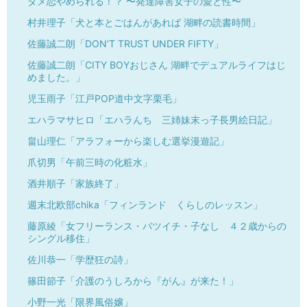
ダメ恋やめられる！？ 〜発達障害女子の愛と性〜
村井理子「犬と本とごはんがあれば 湖畔の読書時間」
佐藤誠二朗「DON’T TRUST UNDER FIFTY」
佐藤誠二朗「CITY BOYおじさん 湖畔でデュアルライフはじ
めました。」
児玉雨子「江戸POP道中文字栗毛」
エハラマサヒロ「エハラんち 三姉妹末っ子長男絵日記」
畠山理仁「アラフォーから楽しむ選挙漫遊記」
爪切男「午前三時の化粧水」
酒井順子「家族終了」
週末北欧部chika「フィンランド くらしのレッスン」
藤原綾「女フリーランス・バツイチ・子なし ４２歳からの
シングル移住」
佐川恭一「学歴狂の詩」
篠田節子「介護のうしろから『がん』が来た！」
小野一光「限界風俗嬢」