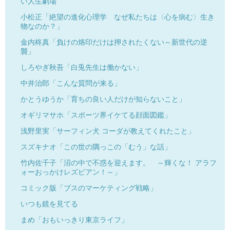
い人生劇場
小松正「絶望の進化心理学 なぜ私たちは〈心を病む〉生き
物なのか？」
金内柊真「負けの烙印だけは押されたくない～新世代の逆
襲」
しろやぎ秋吾「白兎先生は働かない」
中井治郎「こんな質問が来る」
かとうゆうか「育ちの良い人だけが知らないこと」
オギリマサホ「スポーツ界イケてる顔面図鑑」
浅野里実「サーフィン犬 コーダが教えてくれたこと」
スズキナオ「この世の隅っこの「むう」な話」
竹内佐千子「沼の中で不惑を迎えます。 ～輝くな！ アラフ
ォーおっかけレズビアン！～」
コミック版「ブスのマーケティング戦略」
いつも鏡を見てる
まめ「おもいっきり東京ライフ」