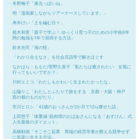
冬野梅子「東北っぽいね」
明「漫画家しながらツアーナースしています。」
寿木けい「土を編む日々」
植木和実「親子で学ぶ！ ゆっくり育つ子のための小学校6年
間の勉強を1年で習得する方法」
鈴木光司「海の怪」
「わかり合えなさ」を社会言語学で解きほぐす
なかはら・ももた/菅野久美子「私たちは癒されたい 女風に
行ってもいいですか？」
川村エミコ「わたしもかわいく生まれたかったな」
山脇りこ「わたしとふたりで旅をする 京都・大阪・神戸
西の都のものがたり」
市川ヒロシ「42歳のおっさんが2か月で12㎏痩せた話」
上田惣子「体重減･筋肉増のおばあさんになる「あすけん」式
人生最後のダイエット」
高橋勅徳「そこそこ起業 異端の経営学者が教える競争せず
に気楽に生きる方法」