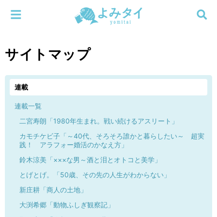
メニューを閉じる
よみタイ
ホーム
サイトマップ
新着
検索する
連載
連載
連載一覧
二宮寿朗「1980年生まれ。戦い続けるアスリート」
新刊
カモチケビ子「～40代、そろそろ誰かと暮らしたい～ 超実
践！ アラフォー婚活のかなえ方」
特集
鈴木涼美「×××な男～酒と泪とオトコと美学」
とげとげ。「50歳、その先の人生がわからない」
編集部
新庄耕「商人の土地」
大渕希郷「動物ふしぎ観察記」