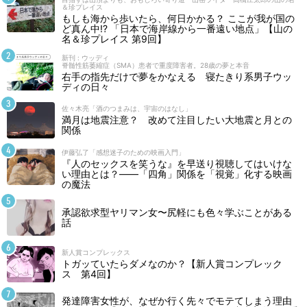
東と西（一）
＆珍プレイス
もしも海から歩いたら、何日かかる？ ここが我が国の
公開終了
4/16
ど真ん中!? 「日本で海岸線から一番遠い地点」【山の
名＆珍プレイス 第9回】
新刊 : ウッディ
糸（二）
脊髄性筋萎縮症（SMA）患者で重度障害者。28歳の夢と本音
右手の指先だけで夢をかなえる 寝たきり系男子ウッ
公開終了
3/20
ディの日々
佐々木亮「酒のつまみは、宇宙のはなし」
満月は地震注意？ 改めて注目したい大地震と月との
糸（一）
関係
公開終了
3/19
伊藤弘了「感想迷子のための映画入門」
『人のセックスを笑うな』を早送り視聴してはいけな
い理由とは？――「四角」関係を「視覚」化する映画
衣擦れ（二）
の魔法
公開終了
2/20
承認欲求型ヤリマン女〜尻軽にも色々学ぶことがある
話
衣擦れ（一）
公開終了
新人賞コンプレックス
2/19
トガッていたらダメなのか？【新人賞コンプレック
ス 第4回】
足袋（四）
発達障害女性が、なぜか行く先々でモテてしまう理由