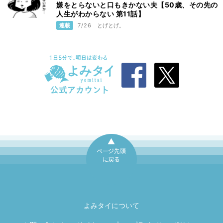
嫌をとらないと口もきかない夫【50歳、その先の
帯留め（三）
人生がわからない 第11話】
10/24
連載
7/26
とげとげ。
帯留め（二）
10/23
帯留め（一）
10/22
ページ先頭に戻
る
よみタイについて