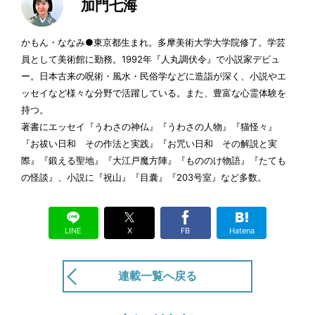
加門七海
帷子（三）
かもん・ななみ●東京都生まれ。多摩美術大学大学院修了。学芸
公開終了
6/21
員として美術館に勤務。1992年『人丸調伏令』で小説家デビュ
ー。日本古来の呪術・風水・民俗学などに造詣が深く、小説やエ
ッセイなど様々な分野で活躍している。また、豊富な心霊体験を
帷子（二）
持つ。
公開終了
6/20
著書にエッセイ『うわさの神仏』『うわさの人物』『猫怪々』
『お祓い日和 その作法と実践』『お咒い日和 その解説と実
帷子（一）
際』『鍛える聖地』『大江戸魔方陣』『もののけ物語』『たても
公開終了
6/19
の怪談』、小説に『祝山』『目囊』『203号室』など多数。
帯（四）
LINE
X
FB
Hatena
公開終了
5/24
連載一覧へ戻る
帯（三）
公開終了
5/23