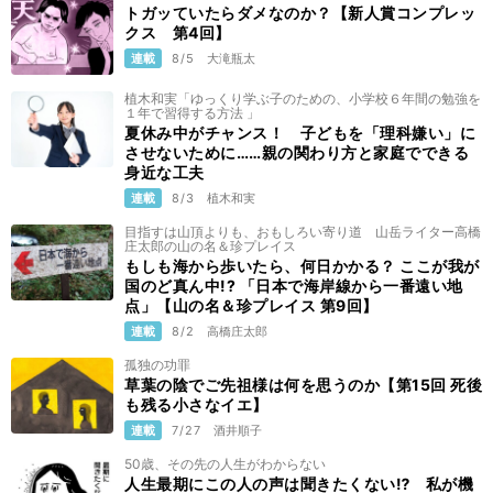
トガッていたらダメなのか？【新人賞コンプレッ
クス 第4回】
古着（一）
連載
8/5
大滝瓶太
公開終了
12/18
植木和実「ゆっくり学ぶ子のための、小学校６年間の勉強を
１年で習得する方法 」
夏休み中がチャンス！ 子どもを「理科嫌い」に
振袖（二）
させないために……親の関わり方と家庭でできる
公開終了
11/20
身近な工夫
連載
8/3
植木和実
目指すは山頂よりも、おもしろい寄り道 山岳ライター高橋
振袖（一）
庄太郎の山の名＆珍プレイス
公開終了
11/19
もしも海から歩いたら、何日かかる？ ここが我が
国のど真ん中!? 「日本で海岸線から一番遠い地
点」【山の名＆珍プレイス 第9回】
帯留め（五）
連載
8/2
高橋庄太郎
10/26
孤独の功罪
草葉の陰でご先祖様は何を思うのか【第15回 死後
も残る小さなイエ】
帯留め（四）
連載
7/27
酒井順子
10/25
50歳、その先の人生がわからない
人生最期にこの人の声は聞きたくない⁉ 私が機