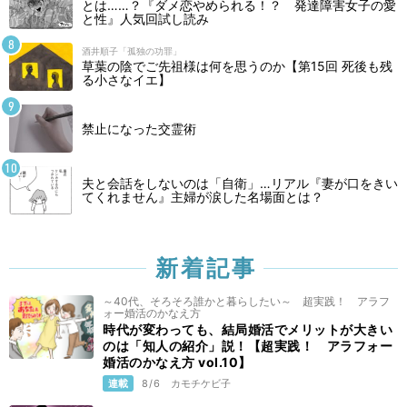
とは……？『ダメ恋やめられる！？ 発達障害女子の愛
公開終了
1/24
と性』人気回試し読み
酒井順子「孤独の功罪」
足袋（三）
草葉の陰でご先祖様は何を思うのか【第15回 死後も残
る小さなイエ】
公開終了
1/23
禁止になった交霊術
足袋（二）
公開終了
1/22
夫と会話をしないのは「自衛」…リアル『妻が口をきい
てくれません』主婦が涙した名場面とは？
足袋（一）
公開終了
1/21
新着記事
古着（三）
～40代、そろそろ誰かと暮らしたい～ 超実践！ アラフ
ォー婚活のかなえ方
公開終了
12/20
時代が変わっても、結局婚活でメリットが大きい
のは「知人の紹介」説！【超実践！ アラフォー
婚活のかなえ方 vol.10】
古着（二）
連載
8/6
カモチケビ子
公開終了
12/19