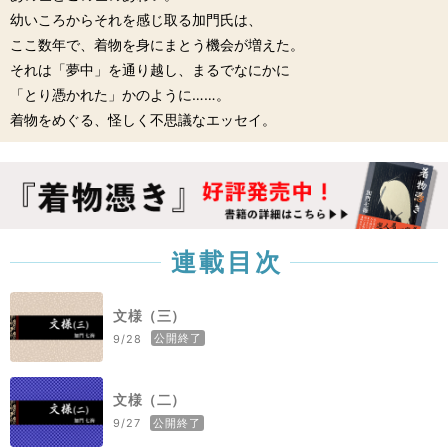
幼いころからそれを感じ取る加門氏は、
ここ数年で、着物を身にまとう機会が増えた。
それは「夢中」を通り越し、まるでなにかに
「とり憑かれた」かのように……。
着物をめぐる、怪しく不思議なエッセイ。
連載目次
文様（三）
公開終了
9/28
文様（二）
公開終了
9/27