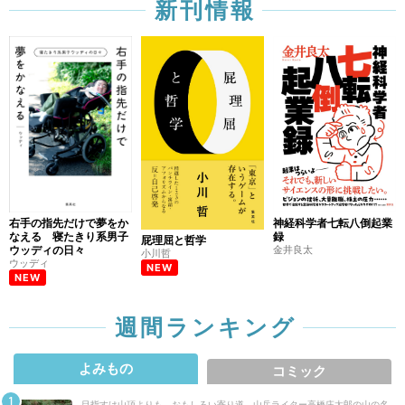
新刊情報
帯（二）
公開終了
5/22
帯（一）
公開終了
5/21
東と西（四）
公開終了
4/19
右手の指先だけで夢をか
神経科学者七転八倒起業
なえる 寝たきり系男子
録
屁理屈と哲学
ウッディの日々
金井良太
小川哲
東と西（三）
ウッディ
NEW
NEW
公開終了
4/18
週間ランキング
東と西（二）
公開終了
4/17
よみもの
コミック
目指すは山頂よりも、おもしろい寄り道 山岳ライター高橋庄太郎の山の名