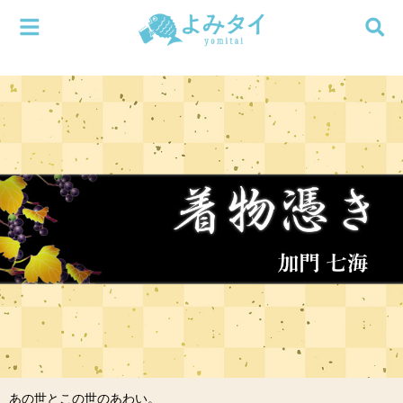
メニューを閉じる
よみタイ
ホーム
新着
検索する
連載
新刊
特集
編集部
あの世とこの世のあわい。