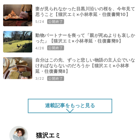
妻が見られなかった目黒川沿いの桜を、今年見て
思うこと【猫沢エミ×小林孝延・往復書簡10】
公開終了
5/24
動物パートナーを喪って「親が死ぬよりも哀しか
った」【猫沢エミ×小林孝延・往復書簡9】
公開終了
4/26
自分はこの先、ずっと悲しい物語の主人公でいな
ければならないのだろうか【猫沢エミ×小林孝
延・往復書簡8】
公開終了
3/22
連載記事をもっと見る
肉体という形を変えた愛するものたちの、個とし
ての意識を探して【猫沢エミ×小林孝延・往復書
簡7】
猫沢エミ
公開終了
2/22