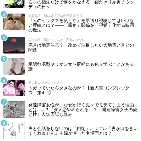
右手の指先だけで夢をかなえる 寝たきり系男子ウッ
ディの日々
伊藤弘了「感想迷子のための映画入門」
『人のセックスを笑うな』を早送り視聴してはいけな
い理由とは？――「四角」関係を「視覚」化する映画
の魔法
佐々木亮「酒のつまみは、宇宙のはなし」
満月は地震注意？ 改めて注目したい大地震と月との
関係
承認欲求型ヤリマン女〜尻軽にも色々学ぶことがある
話
新人賞コンプレックス
トガッていたらダメなのか？【新人賞コンプレック
ス 第4回】
発達障害女性が、なぜか行く先々でモテてしまう理由
とは……？『ダメ恋やめられる！？ 発達障害女子の愛
と性』人気回試し読み
夫と会話をしないのは「自衛」…リアル『妻が口をきい
てくれません』主婦が涙した名場面とは？