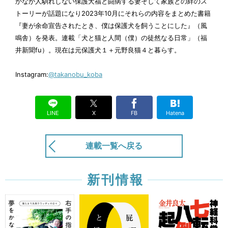
かなか人馴れしない保護犬福と闘病する妻そして家族との絆のス
出会って20年……今、それぞれの喪失を経て言葉
トーリーが話題になり2023年10月にそれらの内容をまとめた書籍
を交わすということ 【猫沢エミ×小林孝延・往
復書簡１】
『妻が余命宣告されたとき、僕は保護犬を飼うことにした』（風
8/24
鳴舎）を発表。連載「犬と猫と人間（僕）の徒然なる日常」（福
井新聞fu）。現在は元保護犬１＋元野良猫４と暮らす。
Instagram:
@takanobu_koba
LINE
X
FB
Hatena
連載一覧へ戻る
新刊情報