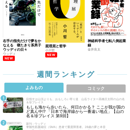
右手の指先だけで夢をか
神経科学者七転八倒起業
なえる 寝たきり系男子
録
屁理屈と哲学
ウッディの日々
金井良太
小川哲
ウッディ
NEW
NEW
週間ランキング
よみもの
コミック
目指すは山頂よりも、おもしろい寄り道 山岳ライター高橋庄太郎の山の名
＆珍プレイス
もしも海から歩いたら、何日かかる？ ここが我が国の
ど真ん中!? 「日本で海岸線から一番遠い地点」【山の
名＆珍プレイス 第9回】
新刊 : ウッディ
脊髄性筋萎縮症（SMA）患者で重度障害者。28歳の夢と本音