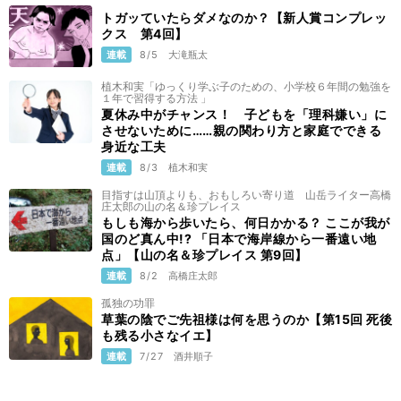
トガッていたらダメなのか？【新人賞コンプレッ
クス 第4回】
連載
8/5
大滝瓶太
植木和実「ゆっくり学ぶ子のための、小学校６年間の勉強を
１年で習得する方法 」
夏休み中がチャンス！ 子どもを「理科嫌い」に
させないために……親の関わり方と家庭でできる
身近な工夫
連載
8/3
植木和実
目指すは山頂よりも、おもしろい寄り道 山岳ライター高橋
庄太郎の山の名＆珍プレイス
もしも海から歩いたら、何日かかる？ ここが我が
国のど真ん中!? 「日本で海岸線から一番遠い地
点」【山の名＆珍プレイス 第9回】
連載
8/2
高橋庄太郎
孤独の功罪
草葉の陰でご先祖様は何を思うのか【第15回 死後
も残る小さなイエ】
連載
7/27
酒井順子