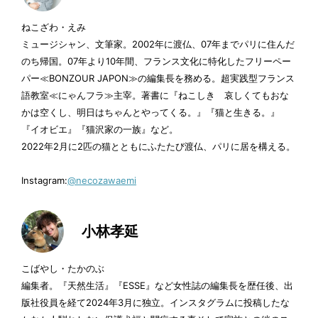
熱帯雨林の中で溶けていった、生への執着と時間
ねこざわ・えみ
の感覚【猫沢エミ×小林孝延・往復書簡6】
ミュージシャン、文筆家。2002年に渡仏、07年までパリに住んだ
公開終了
1/25
のち帰国。07年より10年間、フランス文化に特化したフリーペー
パー≪BONZOUR JAPON≫の編集長を務める。超実践型フランス
私も地球も、50億年後にはみんな死んでしまうか
ら【猫沢エミ×小林孝延・往復書簡5】
語教室≪にゃんフラ≫主宰。著書に『ねこしき 哀しくてもおな
かは空くし、明日はちゃんとやってくる。』『猫と生きる。』
公開終了
12/28
『イオビエ』『猫沢家の一族』など。
緩和ケア病棟で妻と過ごした、別れの日までの
2022年2月に2匹の猫とともにふたたび渡仏、パリに居を構える。
「いつもの日常」【猫沢エミ×小林孝延・往復書
簡4】
Instagram:
@necozawaemi
公開終了
11/23
50歳を過ぎて家を手放しパリへ――人生最大の
〝方違え〟【猫沢エミ×小林孝延・往復書簡3】
小林孝延
公開終了
10/26
死を「準備」して受け入れてしまったことへの違
こばやし・たかのぶ
和感と後悔【猫沢エミ×小林孝延・往復書簡2】
編集者。『天然生活』『ESSE』など女性誌の編集長を歴任後、出
9/28
版社役員を経て2024年3月に独立。インスタグラムに投稿したな