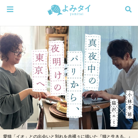
メニューを閉じる
よみタイ
ホーム
新着
検索する
連載
新刊
特集
編集部
愛猫「イオ」との出会いと別れを赤裸々に描いた『猫と生きる。』