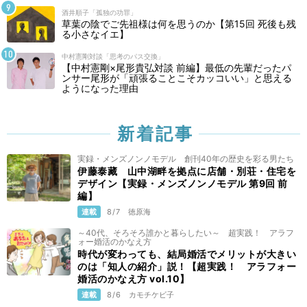
酒井順子「孤独の功罪」
草葉の陰でご先祖様は何を思うのか【第15回 死後も残
る小さなイエ】
中村憲剛対談「思考のパス交換」
【中村憲剛×尾形貴弘対談 前編】最低の先輩だったパ
ンサー尾形が「頑張ることこそカッコいい」と思える
ようになった理由
新着記事
実録・メンズノンノモデル 創刊40年の歴史を彩る男たち
伊藤泰藏 山中湖畔を拠点に店舗・別荘・住宅を
デザイン【実録・メンズノンノモデル 第9回 前
編】
連載
8/7
徳原海
～40代、そろそろ誰かと暮らしたい～ 超実践！ アラフ
ォー婚活のかなえ方
時代が変わっても、結局婚活でメリットが大きい
のは「知人の紹介」説！【超実践！ アラフォー
婚活のかなえ方 vol.10】
連載
8/6
カモチケビ子