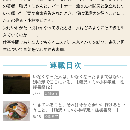
の著者・猫沢エミさんと、パートナー・薫さんの闘病と旅立ちにつ
いて綴った『妻が余命宣告されたとき、僕は保護犬を飼うことにし
た』の著者・小林孝延さん。
受けいれがたい別れがやってきたとき、人はどのようにその後を生
きていくのか
――
。
仕事仲間であり友人でもある二人が、東京とパリを結び、喪失と再
生について言葉を交わす往復書簡。
連載目次
いなくなった人は、いなくなったままではない。
別の形でここにいる。【猫沢エミ×小林孝延・往
復書簡12】
公開終了
7/26
生きていること、それは今から会いに行けるとい
うこと。【猫沢エミ×小林孝延・往復書簡11】
公開終了
6/28