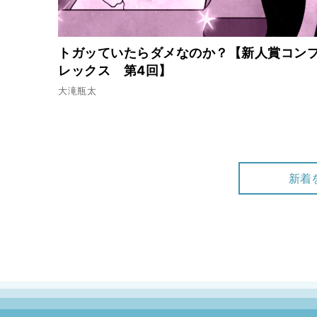
2024.9.21
公開終了
どこにでもある庶民のおか
トガッていたらダメなのか？【新人賞コン
だった⁉
レックス 第4回】
大滝瓶太
2024.9.7
公開終了
今でも忘れられない、山奥
は……
新着
2024.8.17
公開終了
おかずになるかならないか
定義
2024.8.3
公開終了
浜松、宇都宮、福岡、神戸