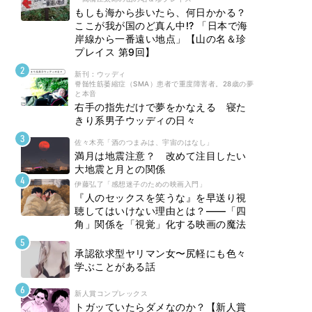
もしも海から歩いたら、何日かかる？
ここが我が国のど真ん中!? 「日本で海
岸線から一番遠い地点」【山の名＆珍
プレイス 第9回】
新刊 : ウッディ
脊髄性筋萎縮症（SMA）患者で重度障害者。28歳の夢
と本音
右手の指先だけで夢をかなえる 寝た
きり系男子ウッディの日々
佐々木亮「酒のつまみは、宇宙のはなし」
満月は地震注意？ 改めて注目したい
大地震と月との関係
伊藤弘了「感想迷子のための映画入門」
『人のセックスを笑うな』を早送り視
聴してはいけない理由とは？――「四
角」関係を「視覚」化する映画の魔法
承認欲求型ヤリマン女〜尻軽にも色々
学ぶことがある話
新人賞コンプレックス
トガッていたらダメなのか？【新人賞