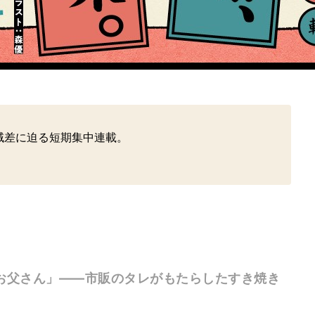
域差に迫る短期集中連載。
お父さん」——市販のタレがもたらしたすき焼き