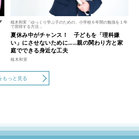
ずの代表格なのに……かつて、から揚げは高級料理
植木和実「ゆっくり学ぶ子のための、小学校６年間の勉強を１年
プ
で習得する方法 」
夏休み中がチャンス！ 子どもを「理科嫌
い」にさせないために……親の関わり方と家
庭でできる身近な工夫
のお食事処で出された「真っ黒な塊」の正体と
植木和実
をもっと見る
、それが問題だ……から揚げから考える「和食」の
……必然と偶然から生まれるご当地餃子たち