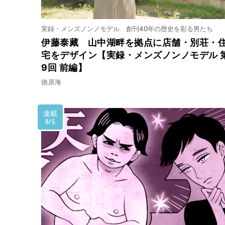
2024.11.16
公開終了
西のうどん、東の蕎麦……
実録・メンズノンノモデル 創刊40年の歴史を彩る男たち
伊藤泰藏 山中湖畔を拠点に店舗・別荘・
宅をデザイン【実録・メンズノンノモデル 
2024.11.2
公開終了
9回 前編】
「名古屋の長崎ちゃんぽん
徳原海
正統派」の末裔かも！？
連載
8/5
2024.10.19
公開終了
沼津の名店は、あんかけス
2024.10.5
名もなきまかない料理が「