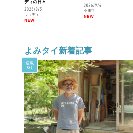
ディの日々
ラーメン〟
2026/9/4
2026/8/5
小川哲
ウッディ
NEW
NEW
2025.1.4
イナダシュンスケが〝世界
よみタイ新着記事
連載
2024.12.21
公開終了
8/7
寿司か鰻かラーメンか……
2024.12.7
公開終了
関東いたるところ蕎麦店あ