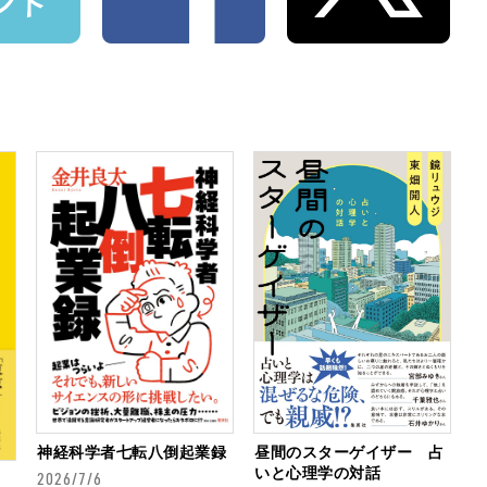
とんこつラーメンだったなら
……」現代ラーメン批評を取り巻く〝偏狭さ〟
組みをして写真に写る？ ラーメンにおける男性
神経科学者七転八倒起業録
昼間のスターゲイザー 占
いと心理学の対話
せるんや！」絶賛と全否定に分かれる〝とんこつ
2026/7/6