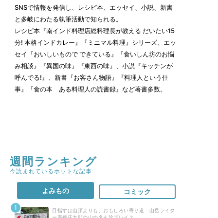
SNSで情報を発信し、レシピ本、エッセイ、小説、新書
と多岐にわたる執筆活動で知られる。
レシピ本『南インド料理店総料理長が教える だいたい15
分! 本格インドカレー』『ミニマル料理』シリーズ、エッ
セイ『おいしいもので できている』『食いしん坊のお悩
み相談』『異国の味』『東西の味』、小説『キッチンが
呼んでる!』、新書『お客さん物語』『料理人という仕
事』『食の本 ある料理人の読書録』など著書多数。
週間ランキング
今読まれているホットな記事
よみもの
コミック
目指すは山頂よりも、おもしろい寄り道 山岳ライタ
ー高橋庄太郎の山の名＆珍プレイス