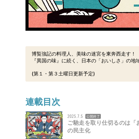
博覧強記の料理人、美味の迷宮を東奔西走す！
『異国の味』に続く、日本の「おいしさ」の地
(第１・第３土曜日更新予定)
連載目次
2025.7.5
公開終了
ご馳走を取り仕切るのは「
の民主化