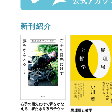
2025.3.1
公開終了
「昔ながらの中華そば」が
新刊紹介
2025.2.15
公開終了
「あんないい加減な代物が
2025.2.1
ラーメン店の店主はなぜ腕
性とは
2025.1.18
右手の指先だけで夢をかな
公開終了
える 寝たきり系男子ウッ
「客になんちゅうもん食わ
屁理屈と哲学