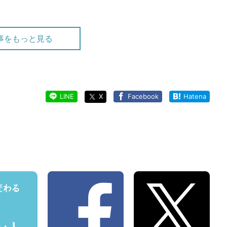
事をもっと見る
で、八丁味噌は特権階級から転落した
LINE
X
Facebook
Hatena
州味噌
本料理の世界における「普通の醤油」とは