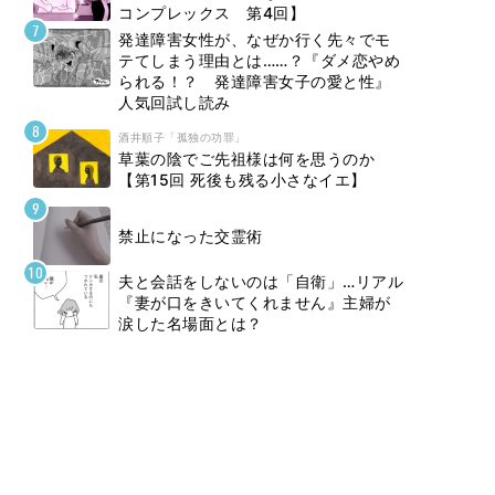
コンプレックス 第4回】
発達障害女性が、なぜか行く先々でモ
テてしまう理由とは……？『ダメ恋やめ
られる！？ 発達障害女子の愛と性』
人気回試し読み
酒井順子「孤独の功罪」
草葉の陰でご先祖様は何を思うのか
【第15回 死後も残る小さなイエ】
禁止になった交霊術
夫と会話をしないのは「自衛」…リアル
『妻が口をきいてくれません』主婦が
涙した名場面とは？