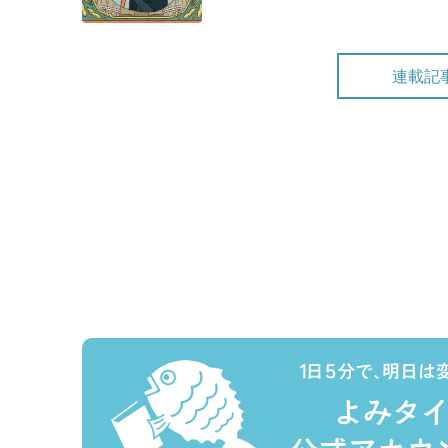
連載記
2025.4.19
公開終了
「名古屋めし」ブームの陰
2025.4.5
公開終了
武田信玄の野望を叶えた信
2025.3.15
公開終了
家庭料理と違う……？ 日