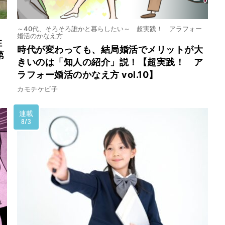
「黒いつゆ」論争に新解釈を与えてみる
～40代、そろそろ誰かと暮らしたい～ 超実践！ アラフォー
婚活のかなえ方
住
時代が変わっても、結局婚活でメリットが大
第
きいのは「知人の紹介」説！【超実践！ ア
」から考える……そのローカルフードは「かつての
ラフォー婚活のかなえ方 vol.10】
カモチケビ子
連載
8/3
パゲッティ界の“シーラカンス”かもしれない
あんかけスパゲッティ」と名付けられるまで