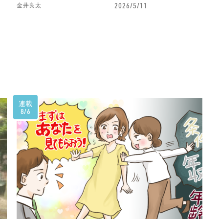
2026/5/11
金井良太
一好き〟なラーメン店は鹿児島にあった
連載
8/6
鹿児島におけるラーメンは「ご馳走」だった
り……ハマったら抜け出せない、蕎麦という迷宮