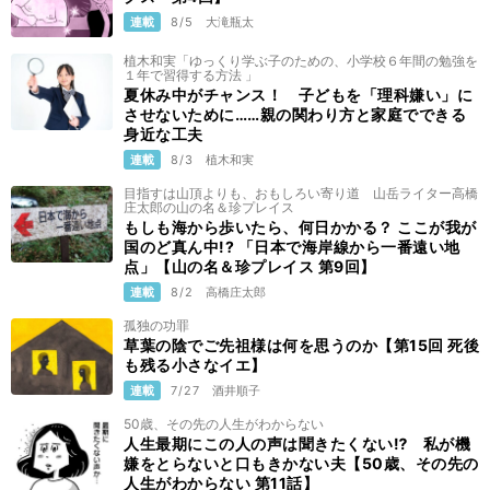
連載
8/5
大滝瓶太
植木和実「ゆっくり学ぶ子のための、小学校６年間の勉強を
１年で習得する方法 」
夏休み中がチャンス！ 子どもを「理科嫌い」に
させないために……親の関わり方と家庭でできる
身近な工夫
連載
8/3
植木和実
目指すは山頂よりも、おもしろい寄り道 山岳ライター高橋
庄太郎の山の名＆珍プレイス
もしも海から歩いたら、何日かかる？ ここが我が
国のど真ん中!? 「日本で海岸線から一番遠い地
点」【山の名＆珍プレイス 第9回】
連載
8/2
高橋庄太郎
孤独の功罪
草葉の陰でご先祖様は何を思うのか【第15回 死後
も残る小さなイエ】
連載
7/27
酒井順子
50歳、その先の人生がわからない
人生最期にこの人の声は聞きたくない⁉ 私が機
嫌をとらないと口もきかない夫【50歳、その先の
人生がわからない 第11話】