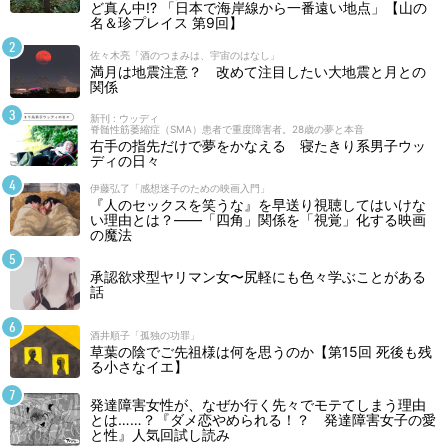
繋がってはいけない
ど真ん中!? 「日本で海岸線から一番遠い地点」【山の
名＆珍プレイス 第9回】
11/26
佐々木亮「酒のつまみは、宇宙のはなし」
満月は地震注意？ 改めて注目したい大地震と月との
関係
海に墜ちる
11/5
新刊 : ウッディ
脊髄性筋萎縮症（SMA）患者で重度障害者。28歳の夢と本音
右手の指先だけで夢をかなえる 寝たきり系男子ウッ
ディの日々
伊藤弘了「感想迷子のための映画入門」
『人のセックスを笑うな』を早送り視聴してはいけな
い理由とは？――「四角」関係を「視覚」化する映画
の魔法
承認欲求型ヤリマン女〜尻軽にも色々学ぶことがある
話
酒井順子「孤独の功罪」
草葉の陰でご先祖様は何を思うのか【第15回 死後も残
る小さなイエ】
発達障害女性が、なぜか行く先々でモテてしまう理由
とは……？『ダメ恋やめられる！？ 発達障害女子の愛
と性』人気回試し読み