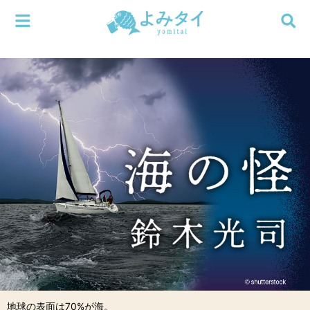
メニューを閉じる
よみタイ
ホーム
新着
検索する
連載
新刊
特集
編集部
地球の表面は70%が海。