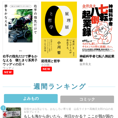
のび太君、船を買う
公開終了
2/4
黒い石の願い
公開終了
1/21
海に沈むエレベーター
右手の指先だけで夢をか
神経科学者七転八倒起業
公開終了
1/7
なえる 寝たきり系男子
録
屁理屈と哲学
ウッディの日々
金井良太
小川哲
ウッディ
NEW
NEW
漂流する足首
公開終了
12/24
週間ランキング
甘い誘惑
よみもの
コミック
公開終了
12/11
目指すは山頂よりも、おもしろい寄り道 山岳ライター高橋庄太郎の山の名
＆珍プレイス
もしも海から歩いたら、何日かかる？ ここが我が国の