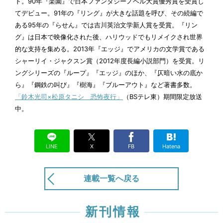
ト。90年『楽園』で日本ファンタジーノベル大賞優秀賞を受賞し
てデビュー。91年の『リング』が大きな話題を呼び、その続編で
ある95年の『らせん』では吉川英治文学新人賞を受賞。『リン
いかだに乗ってどこまでも（前編）
グ』は日本で映像化された後、ハリウッドでもリメイクされ世界
公開終了
4/14
的な支持を集める。2013年『エッジ』でアメリカの文学賞である
シャーリイ・ジャクスン賞（2012年度長編小説部門）を受賞。リ
海と梅
ングシリーズの『ループ』『エッジ』のほか、『仄暗い水の底か
公開終了
3/31
ら』『鋼鉄の叫び』『樹海』『ブルーアウト』など著書多数。
「鈴木光司×松原タニシ 恐怖夜行」
（BSテレ東）期間限定放送
中。
誰か、いる
公開終了
3/17
LINE
X
FB
Hatena
3泊4日、監獄クルーズ
公開終了
3/3
連載一覧へ戻る
言われるがまま
公開終了
2/18
新刊情報