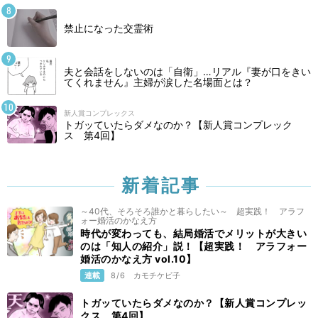
禁止になった交霊術
夫と会話をしないのは「自衛」…リアル『妻が口をきい
てくれません』主婦が涙した名場面とは？
新人賞コンプレックス
トガッていたらダメなのか？【新人賞コンプレック
ス 第4回】
新着記事
～40代、そろそろ誰かと暮らしたい～ 超実践！ アラフ
ォー婚活のかなえ方
時代が変わっても、結局婚活でメリットが大きい
のは「知人の紹介」説！【超実践！ アラフォー
婚活のかなえ方 vol.10】
連載
8/6
カモチケビ子
トガッていたらダメなのか？【新人賞コンプレッ
クス 第4回】