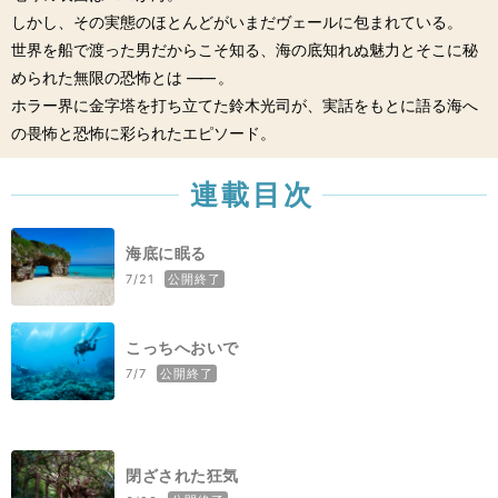
しかし、その実態のほとんどがいまだヴェールに包まれている。
世界を船で渡った男だからこそ知る、海の底知れぬ魅力とそこに秘
められた無限の恐怖とは
――
。
ホラー界に金字塔を打ち立てた鈴木光司が、実話をもとに語る海へ
の畏怖と恐怖に彩られたエピソード。
連載目次
海底に眠る
公開終了
7/21
こっちへおいで
公開終了
7/7
閉ざされた狂気