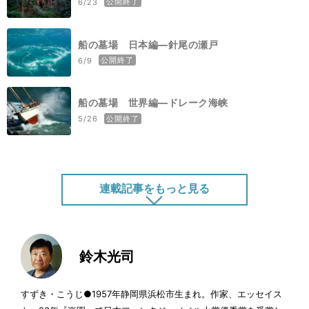
公開終了
6/23
船の墓場 日本編―針尾の瀬戸
公開終了
6/9
船の墓場 世界編―ドレーク海峡
公開終了
5/26
連載記事をもっと見る
エイトノットの奇跡
公開終了
5/12
鈴木光司
いかだに乗ってどこまでも（後編）
すずき・こうじ●1957年静岡県浜松市生まれ。作家、エッセイス
公開終了
4/28