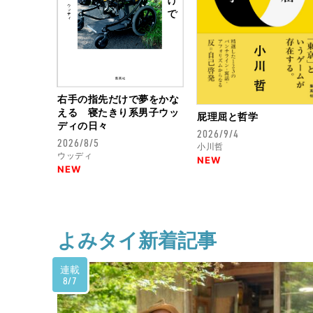
2024.6.3
共同親権法が成立【逃げる
右手の指先だけで夢をかな
2024.5.20
える 寝たきり系男子ウッ
屁理屈と哲学
加害と依存【逃げる技術！
ディの日々
2026/9/4
2026/8/5
小川哲
ウッディ
NEW
NEW
2024.5.6
教育虐待を知っていますか
に
よみタイ新着記事
連載
2024.4.15
8/7
ケガは整形外科へ【逃げる