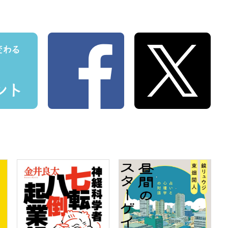
技術！第２０回】まずは話し合い
る技術！第１９回】避難、引っ越し、昼逃げ……
技術！第１８回】児相が介入するとどうなる
技術！第１７回】ケア労働と社会構造