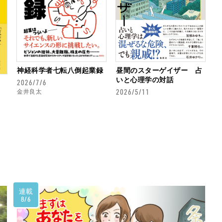
技術！第１６回】でも問題が山盛り！
神経科学者七転八倒起業録
昼間のスターゲイザー 占
いと心理学の対話
2026/7/6
第１５回】ギャンブル依存症と似ている？
2026/5/11
金井良太
？【逃げる技術！第１４回】子どもの意思を大切
連載
8/6
技術！第１３回】治療そして証拠保全を