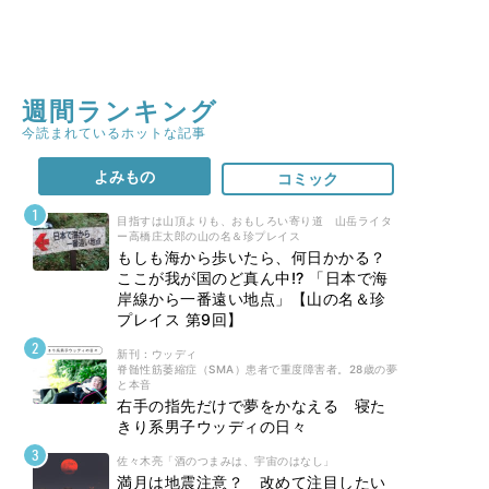
週間ランキング
今読まれているホットな記事
よみもの
コミック
目指すは山頂よりも、おもしろい寄り道 山岳ライタ
ー高橋庄太郎の山の名＆珍プレイス
もしも海から歩いたら、何日かかる？
ここが我が国のど真ん中!? 「日本で海
岸線から一番遠い地点」【山の名＆珍
プレイス 第9回】
新刊 : ウッディ
脊髄性筋萎縮症（SMA）患者で重度障害者。28歳の夢
と本音
右手の指先だけで夢をかなえる 寝た
きり系男子ウッディの日々
佐々木亮「酒のつまみは、宇宙のはなし」
満月は地震注意？ 改めて注目したい