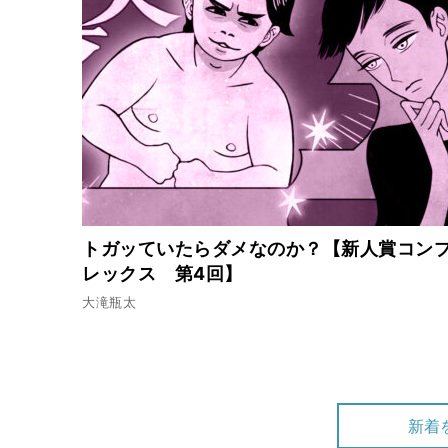
ックで備える
2024.2.5
子どもの手を引き、高台へ【
2024.1.15
警察にコードネーム！？【
トガッていたらダメなのか？【新人賞コン
レックス 第4回】
大滝瓶太
2024.1.3
年末年始は魔の時？【逃げ
新着
2023.12.18