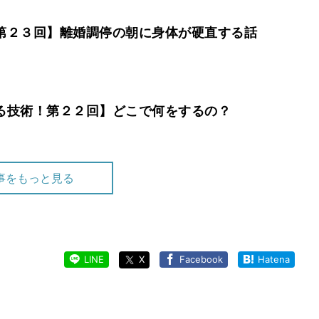
第２３回】離婚調停の朝に身体が硬直する話
る技術！第２２回】どこで何をするの？
事をもっと見る
術！第２１回】話の通じる相手じゃなかった
LINE
X
Facebook
Hatena