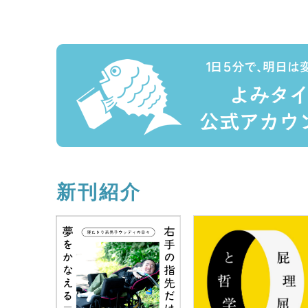
2024.8.5
離婚調停の始め方【逃げる
2024.7.15
加害者と距離をとる【逃げ
2024.7.1
なぜ別居が必要？【逃げる
新刊紹介
2024.6.17
男女の性差とDV【逃げる