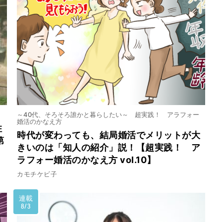
る技術！第12回】不調があれば通院を
げる技術！第11回】ハネムーン期って何？
～40代、そろそろ誰かと暮らしたい～ 超実践！ アラフォー
婚活のかなえ方
住
時代が変わっても、結局婚活でメリットが大
第
きいのは「知人の紹介」説！【超実践！ ア
？【逃げる技術！第１０回】計画を知られて頓挫す
ラフォー婚活のかなえ方 vol.10】
カモチケビ子
連載
8/3
に！【逃げる技術！第９回 防災編② 】大きめリュ