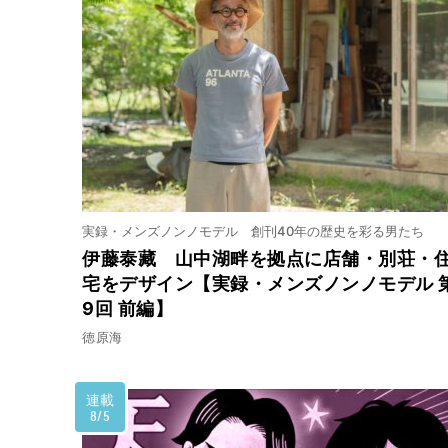
2024.4.1
セルフケアは大切！【逃げ
2024.3.18
DVの3段階のサイクル【逃
実録・メンズノンノモデル 創刊40年の歴史を彩る男たち
伊藤泰藏 山中湖畔を拠点に店舗・別荘・
宅をデザイン【実録・メンズノンノモデル 
2024.3.4
9回 前編】
DV避難、子どもに伝える
徳原海
るケースも
連載
2024.2.19
8/5
身近な必需品を防災ポーチ