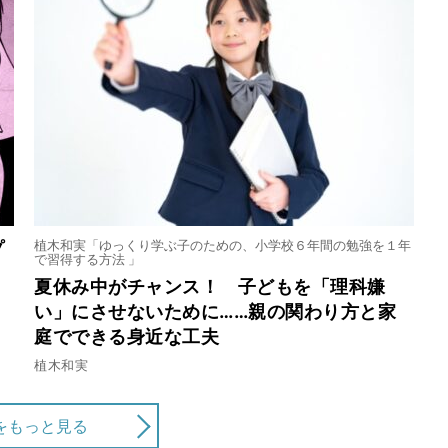
逃げる技術！第8回 防災編① 】津波から逃げる
逃げる技術！第７回】DV避難の前にやること
植木和実「ゆっくり学ぶ子のための、小学校６年間の勉強を１年
プ
で習得する方法 」
夏休み中がチャンス！ 子どもを「理科嫌
い」にさせないために……親の関わり方と家
庭でできる身近な工夫
る技術！第６回】苦しかったら距離をとって
植木和実
をもっと見る