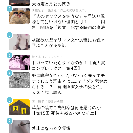
大地震と月との関係
伊藤弘了「感想迷子のための映画入門」
『人のセックスを笑うな』を早送り視
聴してはいけない理由とは？――「四
角」関係を「視覚」化する映画の魔法
承認欲求型ヤリマン女〜尻軽にも色々
学ぶことがある話
新人賞コンプレックス
トガッていたらダメなのか？【新人賞
コンプレックス 第4回】
発達障害女性が、なぜか行く先々でモ
テてしまう理由とは……？『ダメ恋やめ
られる！？ 発達障害女子の愛と性』
人気回試し読み
酒井順子「孤独の功罪」
草葉の陰でご先祖様は何を思うのか
【第15回 死後も残る小さなイエ】
禁止になった交霊術