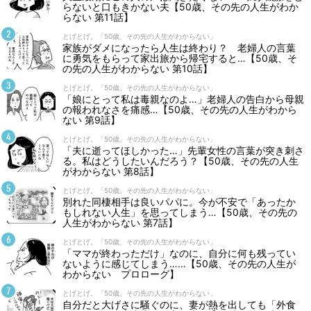
らないと口もきかない夫【50歳、その先の人生がわか
らない 第11話】
とげとげ。「50歳、その先の人生がわからない」
家族がダメになったら人生は終わり？ 老婦人の言葉
に勇気をもらって家出旅から帰宅すると…【50歳、そ
の先の人生がわからない 第10話】
とげとげ。「50歳、その先の人生がわからない」
「娘にとって私は毒親なのよ…」老婦人の告白から母親
の報われなさを痛感…【50歳、その先の人生がわから
ない 第9話】
とげとげ。「50歳、その先の人生がわからない」
「夫に逝ってほしかった…」先輩女性の言葉が突き刺さ
る。私はどうしたいんだろう？【50歳、その先の人生
がわからない 第8話】
とげとげ。「50歳、その先の人生がわからない」
別れた同棲相手は良いパパに。今が不安で「あったか
もしれない人生」を思ってしまう…【50歳、その先の
人生がわからない 第7話】
とげとげ。「50歳、その先の人生がわからない」
「ママが終わっただけ」なのに、自分に何も残ってい
ないように感じてしまう……【50歳、その先の人生が
わからない プロローグ】
とげとげ。「50歳、その先の人生がわからない」
自分だと大げさに騒ぐのに、妻が熱を出しても「外食