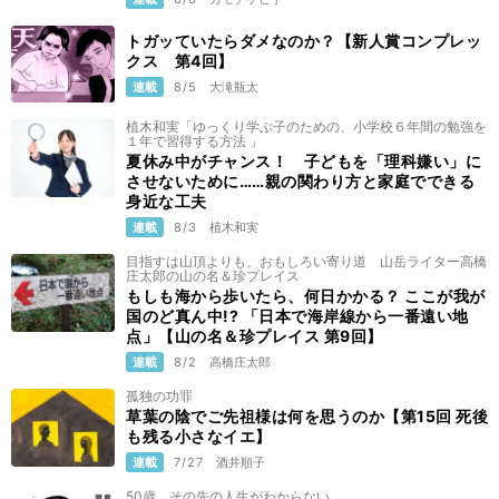
トガッていたらダメなのか？【新人賞コンプレッ
クス 第4回】
連載
8/5
大滝瓶太
植木和実「ゆっくり学ぶ子のための、小学校６年間の勉強を
１年で習得する方法 」
夏休み中がチャンス！ 子どもを「理科嫌い」に
させないために……親の関わり方と家庭でできる
身近な工夫
連載
8/3
植木和実
目指すは山頂よりも、おもしろい寄り道 山岳ライター高橋
庄太郎の山の名＆珍プレイス
もしも海から歩いたら、何日かかる？ ここが我が
国のど真ん中!? 「日本で海岸線から一番遠い地
点」【山の名＆珍プレイス 第9回】
連載
8/2
高橋庄太郎
孤独の功罪
草葉の陰でご先祖様は何を思うのか【第15回 死後
も残る小さなイエ】
連載
7/27
酒井順子
50歳、その先の人生がわからない