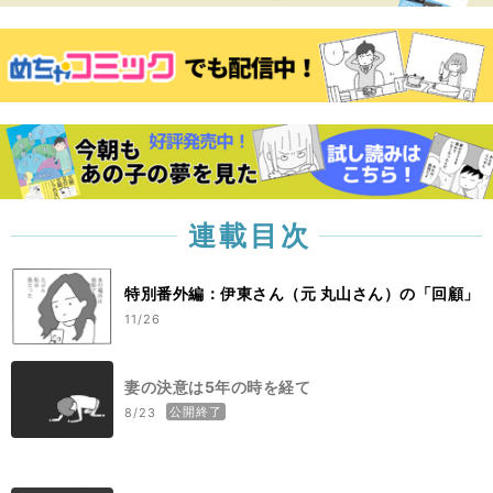
連載目次
特別番外編：伊東さん（元 丸山さん）の「回顧」
11/26
妻の決意は5年の時を経て
公開終了
8/23