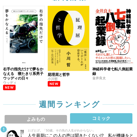
公開終了
4/5
妻が口をきいてくれないから家に帰りたくありま
せん（3カ月目）
3/22
妻が口をきいてくれなくても（2カ月目）
公開終了
3/8
右手の指先だけで夢をか
神経科学者七転八倒起業
妻が口をきいてくれるよう頑張ってみた（1ヵ月
なえる 寝たきり系男子
録
屁理屈と哲学
目）
ウッディの日々
金井良太
小川哲
ウッディ
公開終了
2/23
NEW
NEW
妻が口をきいてくれなくなった（2週間目）
週間ランキング
公開終了
2/2
コミック
よみもの
妻が口をきいてくれません（3日目）
とげとげ。「50歳、その先の人生がわからない」
1/5
人生最期にこの人の声は聞きたくない⁉ 私が機嫌をと