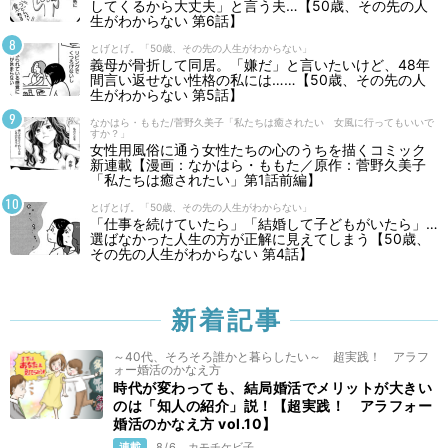
してくるから大丈夫」と言う夫…【50歳、その先の人
生がわからない 第6話】
とげとげ。「50歳、その先の人生がわからない」
義母が骨折して同居。「嫌だ」と言いたいけど、48年
間言い返せない性格の私には……【50歳、その先の人
生がわからない 第5話】
なかはら・ももた/菅野久美子「私たちは癒されたい 女風に行ってもいいで
すか？」
女性用風俗に通う女性たちの心のうちを描くコミック
新連載【漫画：なかはら・ももた／原作：菅野久美子
「私たちは癒されたい」第1話前編】
とげとげ。「50歳、その先の人生がわからない」
「仕事を続けていたら」「結婚して子どもがいたら」…
選ばなかった人生の方が正解に見えてしまう【50歳、
その先の人生がわからない 第4話】
新着記事
～40代、そろそろ誰かと暮らしたい～ 超実践！ アラフ
ォー婚活のかなえ方
時代が変わっても、結局婚活でメリットが大きい
のは「知人の紹介」説！【超実践！ アラフォー
婚活のかなえ方 vol.10】
連載
8/6
カモチケビ子