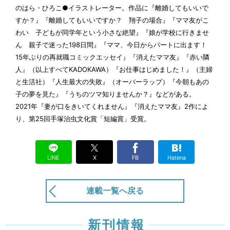
期待して、失望して、そして「あの日」が訪れた
のはら・ひろこ●イラストレーター。作品に『離婚してもいいで
公開終了
6/14
すか？』『離婚してもいいですか？ 翔子の場合』『ママ友がこ
わい 子どもが同学年という小さな絶望』『娘が学校に行きませ
ん 親子で迷った198日間』『ママ、今日からパートに出ます！
夫の背中に妻はつぶやく
15年ぶりの再就職コミックエッセイ』『消えたママ友』『赤い隣
5/31
人』（以上すべてKADOKAWA）『お仕事はじめました！』（主婦
と生活社）『人生最大の失敗』（オーバーラップ）『今朝もあの
そのセリフを言うものは
子の夢を見た』『うちのツマ知りませんか？』などがある。
公開終了
5/17
2021年『妻が口をきいてくれません』『消えたママ友』2作によ
り、第25回手塚治虫文化賞「短編賞」受賞。
妻が口をきいてくれました（6年目）
公開終了
5/3
LINE
X
FB
Hatena
妻が口をきいてくれないからあの二文字が頭をよ
ぎります（5年目）
連載一覧へ戻る
公開終了
4/19
妻が口をきいてくれなくてもそれでも日々は続く
新刊情報
（1年目）