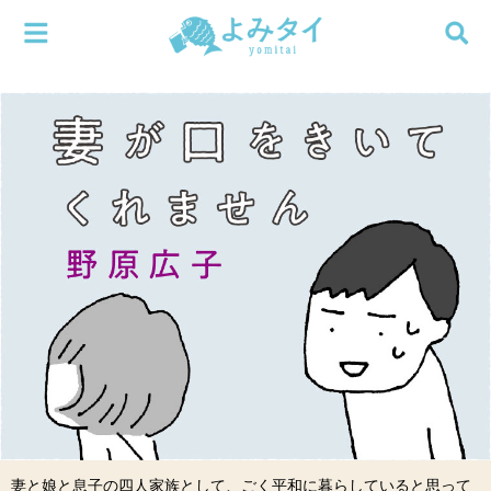
メニューを閉じる
よみタイ
ホーム
新着
検索する
連載
新刊
特集
編集部
妻と娘と息子の四人家族として、ごく平和に暮らしていると思って