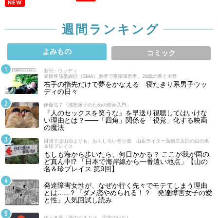
NEW
公開終了
6/16
長崎FW玉田圭司が今も忘れない高校恩師の言
週間ランキング
葉。「今、泣かなくていい。まだ先がある。そこ
で頑張れ！」
公開終了
6/9
よみもの
コミック
長崎FW玉田圭司の現在の哲学。「勝つために必
新刊 : ウッディ
要なのは、うまいヤツがまわりをカバーしてチー
脊髄性筋萎縮症（SMA）患者で重度障害者。28歳の夢と本音
ムのために全力を尽くすこと」
右手の指先だけで夢をかなえる 寝たきり系男子ウッ
ディの日々
6/2
伊藤弘了「感想迷子のための映画入門」
大黒将志がどのチームでも点を取れる秘密は、
『人のセックスを笑うな』を早送り視聴してはいけな
い理由とは？――「四角」関係を「視覚」化する映画
「自分も環境も疑わない」精神にあり!?
の魔法
公開終了
4/28
目指すは山頂よりも、おもしろい寄り道 山岳ライター高橋庄太郎の山の名
＆珍プレイス
栃木SC 大黒将志を本気にさせ日本代表まで導い
もしも海から歩いたら、何日かかる？ ここが我が国の
ど真ん中!? 「日本で海岸線から一番遠い地点」【山の
た存在。愛犬ラオウとの出会いと別れの17年
名＆珍プレイス 第9回】
公開終了
4/21
発達障害女性が、なぜか行く先々でモテてしまう理由
とは……？『ダメ恋やめられる！？ 発達障害女子の愛
大黒将志、流浪のストライカーへの第１歩。プロ
と性』人気回試し読み
３年目にコンサドーレ札幌への移籍を決断！
公開終了
4/14
佐々木亮「酒のつまみは、宇宙のはなし」