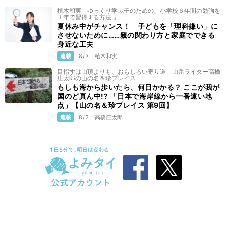
つの考え方
植木和実「ゆっくり学ぶ子のための、小学校６年間の勉強を
公開終了
12/23
１年で習得する方法 」
夏休み中がチャンス！ 子どもを「理科嫌い」に
させないために……親の関わり方と家庭でできる
クラブ、チーム、地域を成長させる中村憲剛のコ
身近な工夫
ミュニケーション論
連載
8/3
植木和実
公開終了
12/16
目指すは山頂よりも、おもしろい寄り道 山岳ライター高橋
庄太郎の山の名＆珍プレイス
川崎Ｆ中村憲剛が、毎日、毎年どんどんうまくな
もしも海から歩いたら、何日かかる？ ここが我が
る秘密とは!?
国のど真ん中!? 「日本で海岸線から一番遠い地
公開終了
12/9
点」【山の名＆珍プレイス 第9回】
連載
8/2
高橋庄太郎
Ｊリーグ連覇！ 川崎Ｆ中村憲剛の今を作った松
坂大輔と中央大学時代
12/2