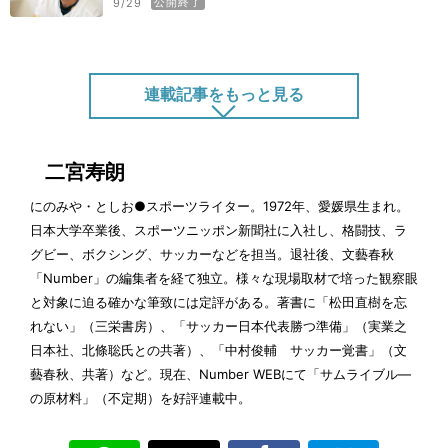
公開終了
9/29
連載記事をもっと見る
ルーキー時代も復帰１年目も結果を出す！ ソフ
トバンク和田毅の高い適応力の秘密とは？
二宮寿朗
公開終了
9/22
にのみや・としお●スポーツライター。1972年、愛媛県生まれ。
ソフトバンク和田毅の「大したことない精神」
日本大学卒業後、スポーツニッポン新聞社に入社し、格闘技、ラ
が、成功への客観性を生む。
グビー、ボクシング、サッカーなどを担当。退社後、文藝春秋
公開終了
9/15
「Number」の編集者を経て独立。様々な現場取材で培った観察眼
と対象に迫る確かな筆致には定評がある。著書に「松田直樹を忘
自分と人を信じ抜く力があるから、ソフトバンク
れない」（三栄書房）、「サッカー日本代表勝つ準備」（実業之
和田毅は試練に強い！
日本社、北條聡氏との共著）、「中村俊輔 サッカー覚書」（文
9/8
藝春秋、共著）など。現在、Number WEBにて「サムライブル―
大谷翔平の160kmを打った誇りと、“もう一人の
の原材料」（不定期）を好評連載中。
自分”が、クリケット木村昇吾に「楽してない
か？」と問い続ける