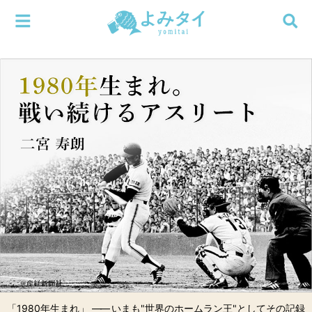
メニューを閉じる
よみタイ
ホーム
新着
検索する
連載
新刊
特集
編集部
「1980年生まれ」
――
いまも"世界のホームラン王"としてその記録