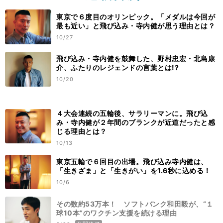
東京で６度目のオリンピック。「メダルは今回が
最も近い」と飛び込み・寺内健が思う理由とは？
10/27
飛び込み・寺内健を鼓舞した、野村忠宏・北島康
介、ふたりのレジェンドの言葉とは!?
10/20
４大会連続の五輪後、サラリーマンに。飛び込
み・寺内健が２年間のブランクが近道だったと感
じる理由とは？
10/13
東京五輪で６回目の出場。飛び込み寺内健は、
「生きざま」と「生きがい」を1.6秒に込める！
10/6
その数約53万本！ ソフトバンク和田毅が、“１
球10本”のワクチン支援を続ける理由