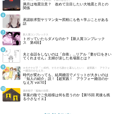
満月は地震注意？ 改めて注目したい大地震と月との
関係
J２史上初の100ゴール！ 大黒将志はバリバリ
の理論派だからこそ、38歳でも点を取り続ける。
承認欲求型ヤリマン女〜尻軽にも色々学ぶことがある
4/7
話
館山昌平は、ケガに直面するピッチャーの指標と
新人賞コンプレックス
なり勇気づけるパイオニア
トガッていたらダメなのか？【新人賞コンプレック
公開終了
3/3
ス 第4回】
その傷の数は合計175針！ それでも館山昌平は
夫と会話をしないのは「自衛」…リアル『妻が口をきい
ケガをするたび強くなる！
てくれません』主婦が涙した名場面とは？
公開終了
2/24
カモチケビ子「～40代、そろそろ誰かと暮らしたい～ 超実践！ アラフォ
ー婚活のかなえ方」
ふたつのプランを準備し上司を納得させた、館山
時代が変わっても、結局婚活でメリットが大きいのは
「知人の紹介」説！【超実践！ アラフォー婚活のか
昌平のサイドスロー転向！
なえ方 vol.10】
公開終了
2/17
酒井順子「孤独の功罪」
草葉の陰でご先祖様は何を思うのか【第15回 死後も残
“日大藤沢100カ条”で成長した館山昌平は、いか
る小さなイエ】
にして松坂大輔と戦ったのか!?
公開終了
2/10