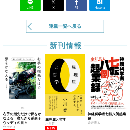
公開終了
7/28
LINE
X
FB
Hatena
木村昇吾が「勘違いＦＡ」と揶揄されても、カー
プ時代にＦＡ宣言をした真相とは!?
公開終了
7/21
連載一覧へ戻る
カープ時代、超ユーティリティ選手だった木村昇
吾。“なりたい自分”を目指すためのポジティブ思
新刊情報
考の原点とは!?
公開終了
7/14
元プロ野球選手・木村昇吾の37歳からの挑戦。最
高年俸30億ともいわれるクリケットで世界を目指
す！
7/7
「お前が日本で一番」と言ってくれたストイコビ
ッチのために。長崎FW玉田圭司は期待には必ず
応える男である。
公開終了
6/23
右手の指先だけで夢をか
神経科学者七転八倒起業
「（ケガを）早く治して、代表のファミリーに戻
なえる 寝たきり系男子
録
屁理屈と哲学
ってきてくれ」。長崎FW玉田圭司、ブラジル戦
ウッディの日々
金井良太
小川哲
ゴールの一因となったジーコの言葉。
ウッディ
NEW