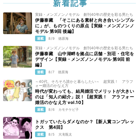
新着記事
ピアノの先生を夢見た“ライパチ”少年、館山昌平
をプロへと導いた“観察力”
実録・メンズノンノモデル 創刊40年の歴史を彩る男たち
2/3
伊藤泰藏 「そこにある素材と向き合いシンプル
に」が、ものつくりの原点【実録・メンズノンノ
田臥勇太は言い切る！「バスケと真摯に向き合い
モデル 第9回 後編】
続け、成長していきたい」
連載
8/9
徳原海
公開終了
1/27
実録・メンズノンノモデル 創刊40年の歴史を彩る男たち
伊藤泰藏 山中湖畔を拠点に店舗・別荘・住宅を
バキバキに心が折れても充実していた田臥勇太の
デザイン【実録・メンズノンノモデル 第9回 前
アメリカの日々
編】
公開終了
1/20
連載
8/7
徳原海
～40代、そろそろ誰かと暮らしたい～ 超実践！ アラフ
田臥勇太にNBA挑戦を本気の目標にさせた大会と
ォー婚活のかなえ方
選手とは!?
時代が変わっても、結局婚活でメリットが大きい
公開終了
1/13
のは「知人の紹介」説！【超実践！ アラフォー
婚活のかなえ方 vol.10】
田臥勇太の情熱は自分と人を動かし、ラッキーを
連載
8/6
カモチケビ子
引き寄せてきた
トガッていたらダメなのか？【新人賞コンプレッ
1/6
クス 第4回】
連載
8/5
大滝瓶太
だから若い！ 川崎F中村憲剛が心がけている３