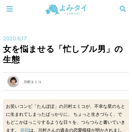
メニューを閉じる
よみタイ
ホーム
2020.6.17
新着
女を悩ませる「忙しブル男」の
検索する
生態
連載
新刊
川村エミコ
特集
お笑いコンビ「たんぽぽ」の川村エミコが、不幸な星のもと
編集部
に生まれてしまったばっかりに、 ちょっと生きづらく、で
もどこかほっこりするような日々を、つらつらと書いていき
ます。
前回
は、川村さんの過去の恋愛模様が明かされまし