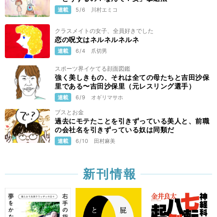
連載
5/6
川村エミコ
クラスメイトの女子、全員好きでした
恋の呪文はネルネルネルネ
連載
6/4
爪切男
スポーツ界イケてる顔面図鑑
強く美しきもの、それは全ての母たちと吉田沙保
里である〜吉田沙保里（元レスリング選手）
連載
6/9
オギリマサホ
ブスとお金
過去にモテたことを引きずっている美人と、前職
の会社名を引きずっている奴は同類だ
連載
6/10
田村麻美
新刊情報