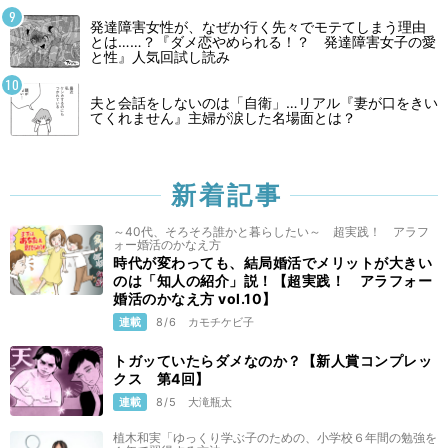
発達障害女性が、なぜか行く先々でモテてしまう理由
とは……？『ダメ恋やめられる！？ 発達障害女子の愛
と性』人気回試し読み
夫と会話をしないのは「自衛」…リアル『妻が口をきい
てくれません』主婦が涙した名場面とは？
新着記事
～40代、そろそろ誰かと暮らしたい～ 超実践！ アラフ
ォー婚活のかなえ方
時代が変わっても、結局婚活でメリットが大きい
のは「知人の紹介」説！【超実践！ アラフォー
婚活のかなえ方 vol.10】
連載
8/6
カモチケビ子
トガッていたらダメなのか？【新人賞コンプレッ
クス 第4回】
連載
8/5
大滝瓶太
植木和実「ゆっくり学ぶ子のための、小学校６年間の勉強を