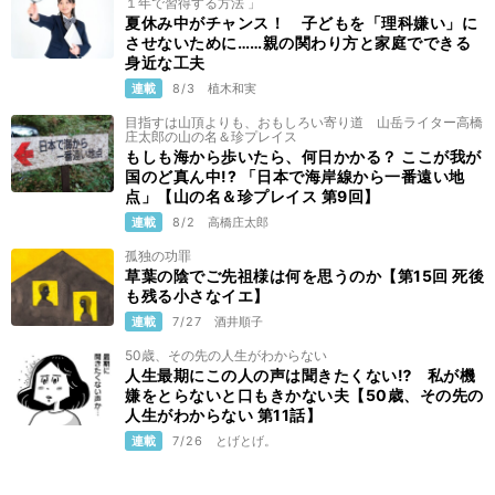
１年で習得する方法 」
夏休み中がチャンス！ 子どもを「理科嫌い」に
させないために……親の関わり方と家庭でできる
身近な工夫
連載
8/3
植木和実
目指すは山頂よりも、おもしろい寄り道 山岳ライター高橋
庄太郎の山の名＆珍プレイス
もしも海から歩いたら、何日かかる？ ここが我が
国のど真ん中!? 「日本で海岸線から一番遠い地
点」【山の名＆珍プレイス 第9回】
連載
8/2
高橋庄太郎
孤独の功罪
草葉の陰でご先祖様は何を思うのか【第15回 死後
も残る小さなイエ】
連載
7/27
酒井順子
50歳、その先の人生がわからない
人生最期にこの人の声は聞きたくない⁉ 私が機
嫌をとらないと口もきかない夫【50歳、その先の
人生がわからない 第11話】
連載
7/26
とげとげ。