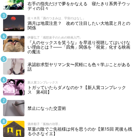
右手の指先だけで夢をかなえる 寝たきり系男子ウッ
ディの日々
佐々木亮「酒のつまみは、宇宙のはなし」
満月は地震注意？ 改めて注目したい大地震と月との
関係
伊藤弘了「感想迷子のための映画入門」
『人のセックスを笑うな』を早送り視聴してはいけな
い理由とは？――「四角」関係を「視覚」化する映画
の魔法
承認欲求型ヤリマン女〜尻軽にも色々学ぶことがある
話
新人賞コンプレックス
トガッていたらダメなのか？【新人賞コンプレック
ス 第4回】
禁止になった交霊術
酒井順子「孤独の功罪」
草葉の陰でご先祖様は何を思うのか【第15回 死後も残
る小さなイエ】