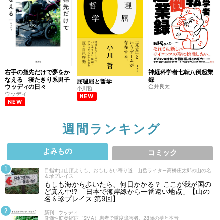
右手の指先だけで夢をか
神経科学者七転八倒起業
なえる 寝たきり系男子
録
屁理屈と哲学
ウッディの日々
金井良太
小川哲
ウッディ
NEW
NEW
週間ランキング
よみもの
コミック
目指すは山頂よりも、おもしろい寄り道 山岳ライター高橋庄太郎の山の名
＆珍プレイス
もしも海から歩いたら、何日かかる？ ここが我が国の
ど真ん中!? 「日本で海岸線から一番遠い地点」【山の
名＆珍プレイス 第9回】
新刊 : ウッディ
脊髄性筋萎縮症（SMA）患者で重度障害者。28歳の夢と本音