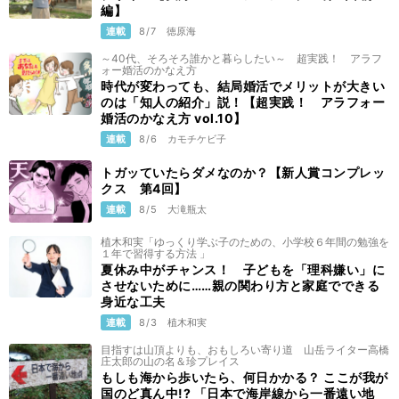
編】
連載
8/7
徳原海
～40代、そろそろ誰かと暮らしたい～ 超実践！ アラフ
ォー婚活のかなえ方
時代が変わっても、結局婚活でメリットが大きい
のは「知人の紹介」説！【超実践！ アラフォー
婚活のかなえ方 vol.10】
連載
8/6
カモチケビ子
トガッていたらダメなのか？【新人賞コンプレッ
クス 第4回】
連載
8/5
大滝瓶太
植木和実「ゆっくり学ぶ子のための、小学校６年間の勉強を
１年で習得する方法 」
夏休み中がチャンス！ 子どもを「理科嫌い」に
させないために……親の関わり方と家庭でできる
身近な工夫
連載
8/3
植木和実
目指すは山頂よりも、おもしろい寄り道 山岳ライター高橋
庄太郎の山の名＆珍プレイス
もしも海から歩いたら、何日かかる？ ここが我が
国のど真ん中!? 「日本で海岸線から一番遠い地