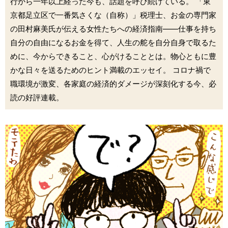
行から一年以上経った今も、話題を呼び続けている。 「東
京都足立区で一番気さくな（自称）」税理士、お金の専門家
の田村麻美氏が伝える女性たちへの経済指南――仕事を持ち
自分の自由になるお金を得て、人生の舵を自分自身で取るた
めに、今からできること、心がけることとは。物心ともに豊
かな日々を送るためのヒント満載のエッセイ。 コロナ禍で
職環境が激変、各家庭の経済的ダメージが深刻化する今、必
読の好評連載。