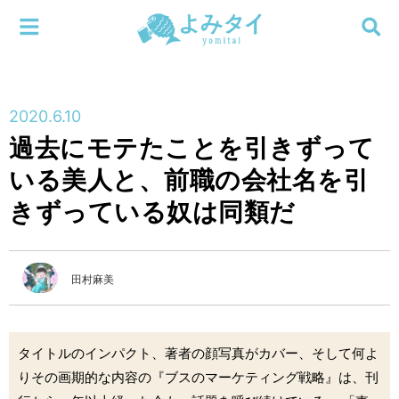
メニューを閉じる
よみタイ
ホーム
2020.6.10
新着
過去にモテたことを引きずって
検索する
いる美人と、前職の会社名を引
連載
きずっている奴は同類だ
新刊
特集
田村麻美
編集部
タイトルのインパクト、著者の顔写真がカバー、そして何よ
りその画期的な内容の『ブスのマーケティング戦略』は、刊