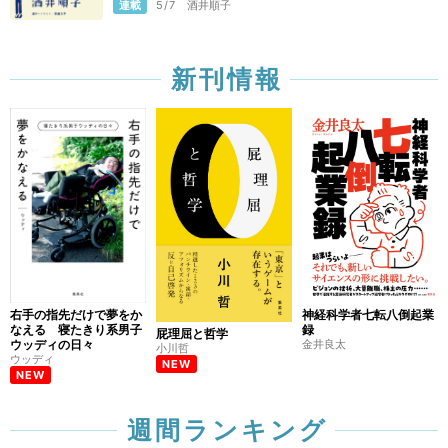
連載
5/7
酒井順子
新刊情報
右手の指先だけで夢をか
神経科学者七転八倒起業
なえる 寝たきり系男子
録
屁理屈と哲学
ウッディの日々
金井良太
小川哲
ウッディ
NEW
NEW
週間ランキング