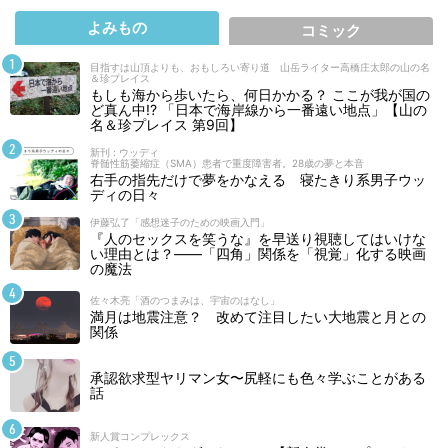
よみもの
コミック
目指すは山頂よりも、おもしろい寄り道 山岳ライター高橋庄太郎の山の名
＆珍プレイス
もしも海から歩いたら、何日かかる？ ここが我が国の
ど真ん中!? 「日本で海岸線から一番遠い地点」【山の
名＆珍プレイス 第9回】
新刊 : ウッディ
脊髄性筋萎縮症（SMA）患者で重度障害者。28歳の夢と本音
右手の指先だけで夢をかなえる 寝たきり系男子ウッ
ディの日々
伊藤弘了「感想迷子のための映画入門」
『人のセックスを笑うな』を早送り視聴してはいけな
い理由とは？――「四角」関係を「視覚」化する映画
の魔法
佐々木亮「酒のつまみは、宇宙のはなし」
満月は地震注意？ 改めて注目したい大地震と月との
関係
承認欲求型ヤリマン女〜尻軽にも色々学ぶことがある
話
新人賞コンプレックス