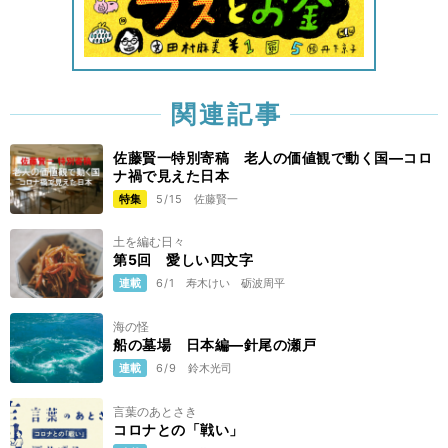
関連記事
佐藤賢一特別寄稿 老人の価値観で動く国—コロ
ナ禍で見えた日本
特集
5/15
佐藤賢一
土を編む日々
第5回 愛しい四文字
連載
6/1
寿木けい
砺波周平
海の怪
船の墓場 日本編―針尾の瀬戸
連載
6/9
鈴木光司
言葉のあとさき
コロナとの「戦い」