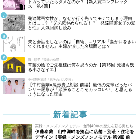
トガッていたらダメなのか？【新人賞コンプレック
ス 第4回】
発達障害女性が、なぜか行く先々でモテてしまう理由
とは……？『ダメ恋やめられる！？ 発達障害女子の愛
と性』人気回試し読み
夫と会話をしないのは「自衛」…リアル『妻が口をきい
てくれません』主婦が涙した名場面とは？
酒井順子「孤独の功罪」
草葉の陰でご先祖様は何を思うのか【第15回 死後も残
る小さなイエ】
中村憲剛対談「思考のパス交換」
【中村憲剛×尾形貴弘対談 前編】最低の先輩だったパ
ンサー尾形が「頑張ることこそカッコいい」と思える
ようになった理由
新着記事
実録・メンズノンノモデル 創刊40年の歴史を彩る男たち
伊藤泰藏 山中湖畔を拠点に店舗・別荘・住宅を
デザイン【実録・メンズノンノモデル 第9回 前