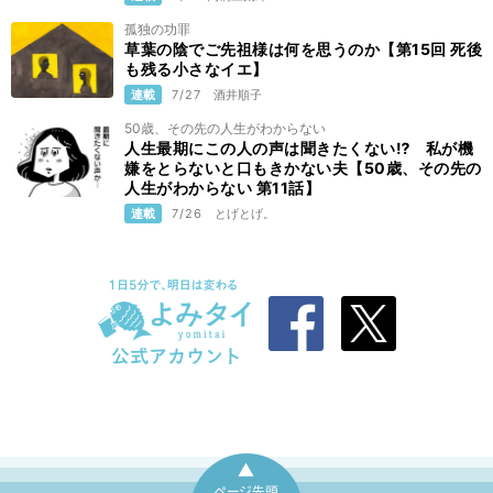
孤独の功罪
草葉の陰でご先祖様は何を思うのか【第15回 死後
も残る小さなイエ】
連載
7/27
酒井順子
50歳、その先の人生がわからない
人生最期にこの人の声は聞きたくない⁉ 私が機
嫌をとらないと口もきかない夫【50歳、その先の
人生がわからない 第11話】
連載
7/26
とげとげ。