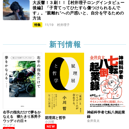
大反響！３刷！！【村井理子ロングインタビュー
後編】「子育てってひたすら傷つけられるんで
す」。“親離れ”への戸惑いと、自分を守るための
方法
特集
11/19
村井理子
新刊情報
右手の指先だけで夢をか
神経科学者七転八倒起業
なえる 寝たきり系男子
録
屁理屈と哲学
ウッディの日々
金井良太
小川哲
ウッディ
NEW