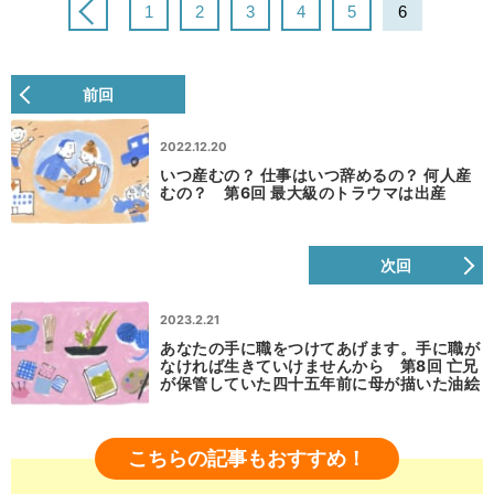
1
2
3
4
5
6
前回
2022.12.20
いつ産むの？ 仕事はいつ辞めるの？ 何人産
むの？ 第6回 最大級のトラウマは出産
次回
2023.2.21
あなたの手に職をつけてあげます。手に職が
なければ生きていけませんから 第8回 亡兄
が保管していた四十五年前に母が描いた油絵
こちらの記事もおすすめ！