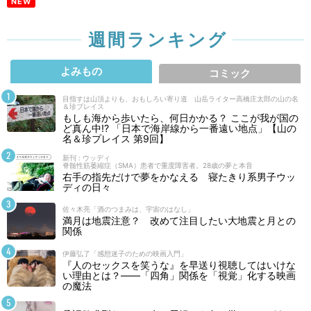
NEW
週間ランキング
よみもの
コミック
目指すは山頂よりも、おもしろい寄り道 山岳ライター高橋庄太郎の山の名
＆珍プレイス
もしも海から歩いたら、何日かかる？ ここが我が国の
ど真ん中!? 「日本で海岸線から一番遠い地点」【山の
名＆珍プレイス 第9回】
新刊 : ウッディ
脊髄性筋萎縮症（SMA）患者で重度障害者。28歳の夢と本音
右手の指先だけで夢をかなえる 寝たきり系男子ウッ
ディの日々
佐々木亮「酒のつまみは、宇宙のはなし」
満月は地震注意？ 改めて注目したい大地震と月との
関係
伊藤弘了「感想迷子のための映画入門」
『人のセックスを笑うな』を早送り視聴してはいけな
い理由とは？――「四角」関係を「視覚」化する映画
の魔法