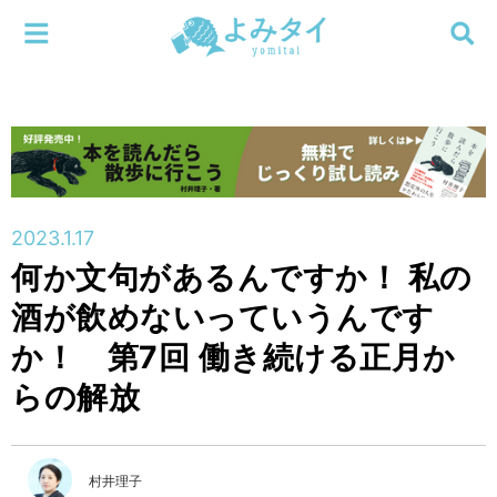
メニューを閉じる
よみタイ
ホーム
新着
検索する
連載
2023.1.17
何か文句があるんですか！ 私の
新刊
酒が飲めないっていうんです
特集
か！ 第7回 働き続ける正月か
らの解放
編集部
村井理子