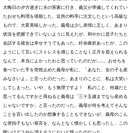
大晦日の夕方過ぎに夫の実家に行き、義父が準備してくれてい
たおせち料理を堪能した。近所の料亭に注文したという高級な
もので、大変美味しかった。義母は少し表情に乏しく、あまり
状況を把握できていないように見えたが、和やかに息子たちと
会話する彼女は幸せそうでもあった。紆余曲折あったが、この
ようにして互いにストレスを感じることなく正月を迎えられる
なんて、本当によかったわと思っていたのだが……。おせちを
食べていた手を突然止めた義母が私に、「あなた、女の子も産
みなさいよ」と言ったのだった。あまりのことに、私は大笑い
してしまった。いや、もう無理ですよ！ 私のこと、何歳だと
思ってるんですかと尋ねると義母は「三十五歳までなら産める
じゃないですか」と言ったのだった。義母が何を考えてそんな
ことを言い出したのか想像することもできないが、義母のこん
な突拍子もない発言を、なんとなく懐かしくも思ったし、この
呪いはどうやら消えそうにないと悟ったのだった。