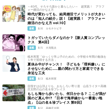
～40代、そろそろ誰かと暮らしたい～ 超実践！ アラフ
ォー婚活のかなえ方
時代が変わっても、結局婚活でメリットが大きい
のは「知人の紹介」説！【超実践！ アラフォー
婚活のかなえ方 vol.10】
連載
8/6
カモチケビ子
トガッていたらダメなのか？【新人賞コンプレッ
クス 第4回】
連載
8/5
大滝瓶太
植木和実「ゆっくり学ぶ子のための、小学校６年間の勉強を
１年で習得する方法 」
夏休み中がチャンス！ 子どもを「理科嫌い」に
させないために……親の関わり方と家庭でできる
身近な工夫
連載
8/3
植木和実
目指すは山頂よりも、おもしろい寄り道 山岳ライター高橋
庄太郎の山の名＆珍プレイス
もしも海から歩いたら、何日かかる？ ここが我が
国のど真ん中!? 「日本で海岸線から一番遠い地
点」【山の名＆珍プレイス 第9回】
連載
8/2
高橋庄太郎