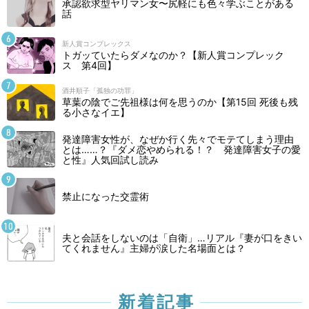
承認欲求型ヤリマン女〜尻軽にも色々学ぶことがある
話
新人賞コンプレックス
トガッていたらダメなのか？【新人賞コンプレック
ス 第4回】
酒井順子「孤独の功罪」
草葉の陰でご先祖様は何を思うのか【第15回 死後も残
る小さなイエ】
発達障害女性が、なぜか行く先々でモテてしまう理由
とは……？『ダメ恋やめられる！？ 発達障害女子の愛
と性』人気回試し読み
禁止になった交霊術
夫と会話をしないのは「自衛」…リアル『妻が口をきい
てくれません』主婦が涙した名場面とは？
新着記事