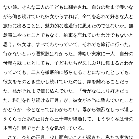
ない娘。そんな二人の子どもに翻弄され、自分の母まで養いな
がら働き続けていた彼女からすれば、全てを忘れて好きな人と
旅行に出ることは、魅力的な逃避行に思えたのではないか。無
意識にやったことでもなく、約束を忘れていたわけでもないと
思う。彼女は、すべてわかっていて、それでも旅行に行った。
行かないという選択肢はなかった。薄暗い実家に一人、自分の
母親を残したとしても、子どもたちが久しぶりに集まるとわか
っていても、二人を徹底的に怒らせることになったとしても、
彼女をそのとき生かし続けていたのは、家を離れることだっ
た。私がそれまで信じ込んでいた、「母がなにより好きだっ
た、料理を作り続ける正月」が、彼女が本当に望んでいたこと
かどうか、今となってはわからない。母から強烈なしっぺ返し
をくらったあの正月から三十年が経過して、ようやく私は母の
本音を理解できたような気がしている。
さて、今年の正月、少し面白いことが起きた。私たち家族は