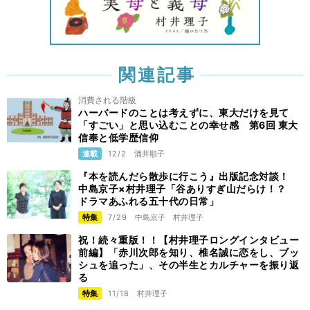
関連記事
消費される階級
ハーバードのことは考えずに、東大だけを見て
「すごい」と思い込むことの幸せ感 第6回 東大
信奉と低学歴信仰
連載
12/2
酒井順子
『本を読んだら散歩に行こう』出版記念対談！
中島京子×村井理子「谷ありすぎ山だらけ！？
ドラマあふれる五十代の日常」
特集
7/29
中島京子
村井理子
祝！続々重版！！【村井理子ロングインタビュー
前編】「赤川次郎を知り、椎名誠に恋をし、ブッ
シュを追った」、その半生とカルチャーを振り返
る
特集
11/18
村井理子