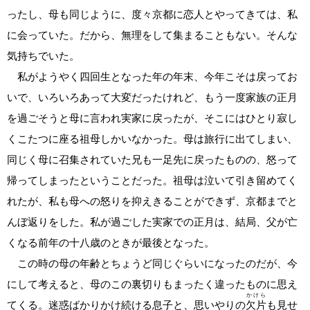
ったし、母も同じように、度々京都に恋人とやってきては、私
に会っていた。だから、無理をして集まることもない。そんな
気持ちでいた。
私がようやく四回生となった年の年末、今年こそは戻ってお
いで、いろいろあって大変だったけれど、もう一度家族の正月
を過ごそうと母に言われ実家に戻ったが、そこにはひとり寂し
くこたつに座る祖母しかいなかった。母は旅行に出てしまい、
同じく母に召集されていた兄も一足先に戻ったものの、怒って
帰ってしまったということだった。祖母は泣いて引き留めてく
れたが、私も母への怒りを抑えきることができず、京都までと
んぼ返りをした。私が過ごした実家での正月は、結局、父が亡
くなる前年の十八歳のときが最後となった。
この時の母の年齢とちょうど同じぐらいになったのだが、今
にして考えると、母のこの裏切りもまったく違ったものに思え
かけら
てくる。迷惑ばかりかけ続ける息子と、思いやりの
欠片
も見せ