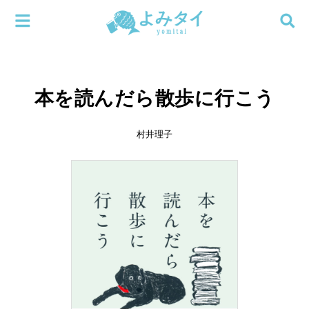
メニューを閉じる
よみタイ
ホーム
本を読んだら散歩に行こう
新着
検索する
連載
村井理子
新刊
特集
編集部