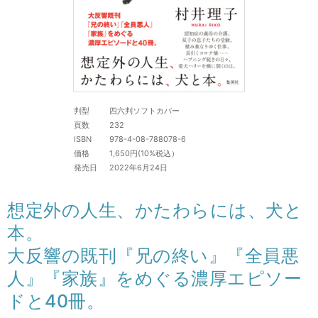
判型
四六判ソフトカバー
頁数
232
ISBN
978-4-08-788078-6
価格
1,650円(10%税込）
発売日
2022年6月24日
想定外の人生、かたわらには、犬と
本。
大反響の既刊『兄の終い』『全員悪
人』『家族』をめぐる濃厚エピソー
ドと40冊。