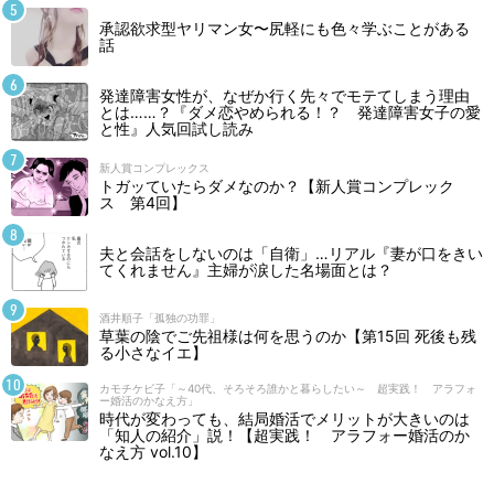
承認欲求型ヤリマン女〜尻軽にも色々学ぶことがある
話
発達障害女性が、なぜか行く先々でモテてしまう理由
とは……？『ダメ恋やめられる！？ 発達障害女子の愛
と性』人気回試し読み
新人賞コンプレックス
トガッていたらダメなのか？【新人賞コンプレック
ス 第4回】
夫と会話をしないのは「自衛」…リアル『妻が口をきい
てくれません』主婦が涙した名場面とは？
酒井順子「孤独の功罪」
草葉の陰でご先祖様は何を思うのか【第15回 死後も残
る小さなイエ】
カモチケビ子「～40代、そろそろ誰かと暮らしたい～ 超実践！ アラフォ
ー婚活のかなえ方」
時代が変わっても、結局婚活でメリットが大きいのは
「知人の紹介」説！【超実践！ アラフォー婚活のか
なえ方 vol.10】