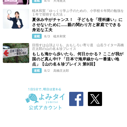
連載
8/5
大滝瓶太
植木和実「ゆっくり学ぶ子のための、小学校６年間の勉強を
１年で習得する方法 」
夏休み中がチャンス！ 子どもを「理科嫌い」に
させないために……親の関わり方と家庭でできる
身近な工夫
連載
8/3
植木和実
目指すは山頂よりも、おもしろい寄り道 山岳ライター高橋
庄太郎の山の名＆珍プレイス
もしも海から歩いたら、何日かかる？ ここが我が
国のど真ん中!? 「日本で海岸線から一番遠い地
点」【山の名＆珍プレイス 第9回】
連載
8/2
高橋庄太郎