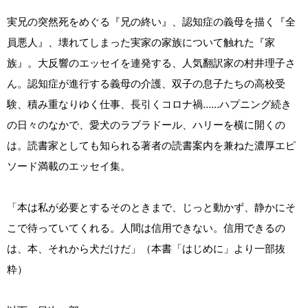
実兄の突然死をめぐる『兄の終い』、認知症の義母を描く『全
員悪人』、壊れてしまった実家の家族について触れた『家
族』。大反響のエッセイを連発する、人気翻訳家の村井理子さ
ん。認知症が進行する義母の介護、双子の息子たちの高校受
験、積み重なりゆく仕事、長引くコロナ禍……ハプニング続き
の日々のなかで、愛犬のラブラドール、ハリーを横に開くの
は。読書家としても知られる著者の読書案内を兼ねた濃厚エピ
ソード満載のエッセイ集。
「本は私が必要とするそのときまで、じっと動かず、静かにそ
こで待っていてくれる。人間は信用できない。信用できるの
は、本、それから犬だけだ」（本書「はじめに」より一部抜
粋）