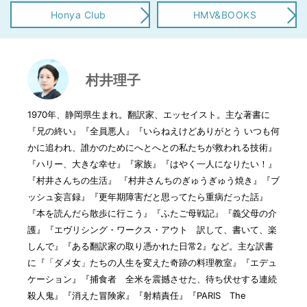
Honya Club
HMV&BOOKS
村井理子
1970年、静岡県生まれ。翻訳家、エッセイスト。主な著書に
『兄の終い』『全員悪人』『いらねえけどありがとう いつも何
かに追われ、誰かのためにへとへとの私たちが救われる技術』
『ハリー、大きな幸せ』『家族』『はやく一人になりたい！』
『村井さんちの生活』 『村井さんちのぎゅうぎゅう焼き』『ブ
ッシュ妄言録』『更年期障害だと思ってたら重病だった話』
『本を読んだら散歩に行こう』『ふたご母戦記』『義父母の介
護』『エヴリシング・ワークス・アウト 訳して、書いて、楽
しんで』『ある翻訳家の取り憑かれた日常2』など。主な訳書
に『「ダメ女」たちの人生を変えた奇跡の料理教室』『エデュ
ケーション』『捕食者 全米を震撼させた、待ち伏せする連続
殺人鬼』『消えた冒険家』『射精責任』『PARIS The