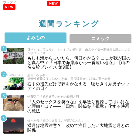
ウッディ
NEW
NEW
週間ランキング
よみもの
コミック
目指すは山頂よりも、おもしろい寄り道 山岳ライター高橋庄太郎の山の名
＆珍プレイス
もしも海から歩いたら、何日かかる？ ここが我が国の
ど真ん中!? 「日本で海岸線から一番遠い地点」【山の
名＆珍プレイス 第9回】
新刊 : ウッディ
脊髄性筋萎縮症（SMA）患者で重度障害者。28歳の夢と本音
右手の指先だけで夢をかなえる 寝たきり系男子ウッ
ディの日々
伊藤弘了「感想迷子のための映画入門」
『人のセックスを笑うな』を早送り視聴してはいけな
い理由とは？――「四角」関係を「視覚」化する映画
の魔法
佐々木亮「酒のつまみは、宇宙のはなし」
満月は地震注意？ 改めて注目したい大地震と月との
関係