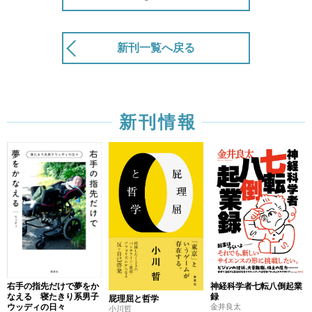
新刊一覧へ戻る
新刊情報
右手の指先だけで夢をか
神経科学者七転八倒起業
なえる 寝たきり系男子
録
屁理屈と哲学
ウッディの日々
金井良太
小川哲