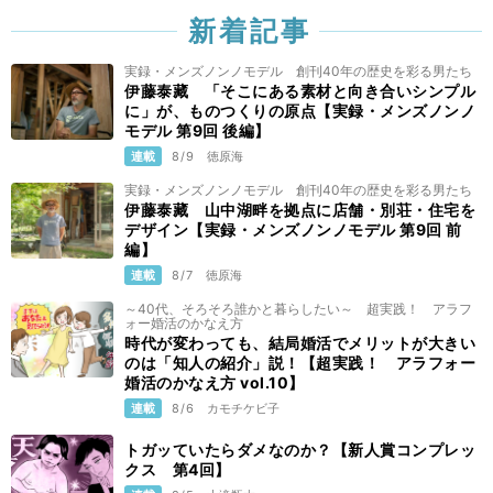
新着記事
実録・メンズノンノモデル 創刊40年の歴史を彩る男たち
伊藤泰藏 「そこにある素材と向き合いシンプル
に」が、ものつくりの原点【実録・メンズノンノ
モデル 第9回 後編】
連載
8/9
徳原海
実録・メンズノンノモデル 創刊40年の歴史を彩る男たち
伊藤泰藏 山中湖畔を拠点に店舗・別荘・住宅を
デザイン【実録・メンズノンノモデル 第9回 前
編】
連載
8/7
徳原海
～40代、そろそろ誰かと暮らしたい～ 超実践！ アラフ
ォー婚活のかなえ方
時代が変わっても、結局婚活でメリットが大きい
のは「知人の紹介」説！【超実践！ アラフォー
婚活のかなえ方 vol.10】
連載
8/6
カモチケビ子
トガッていたらダメなのか？【新人賞コンプレッ
クス 第4回】