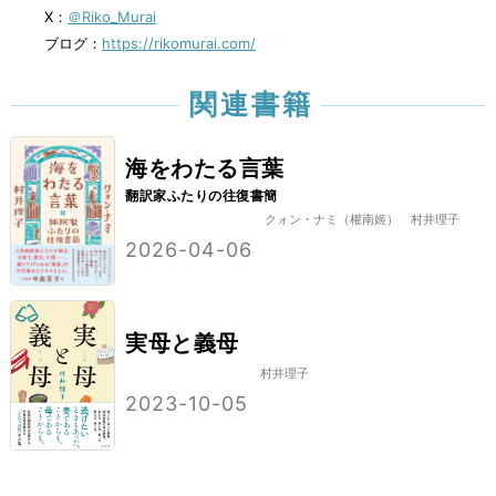
X：
＠Riko_Murai
ブログ：
https://rikomurai.com/
関連書籍
海をわたる言葉
翻訳家ふたりの往復書簡
クォン・ナミ（權南姬）
村井理子
2026-04-06
実母と義母
村井理子
2023-10-05