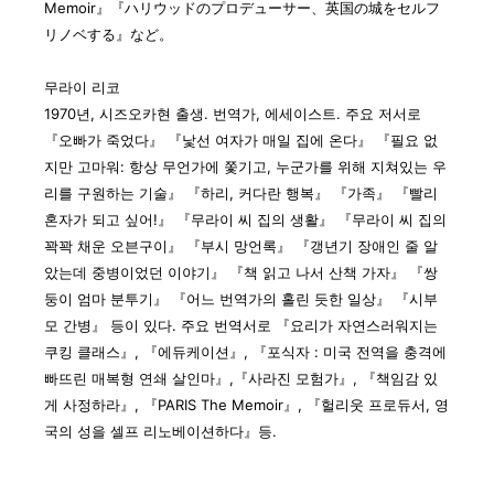
Memoir』『ハリウッドのプロデューサー、英国の城をセルフ
リノベする』など。
무라이 리코
1970년, 시즈오카현 출생. 번역가, 에세이스트. 주요 저서로
『오빠가 죽었다』 『낯선 여자가 매일 집에 온다』 『필요 없
지만 고마워: 항상 무언가에 쫓기고, 누군가를 위해 지쳐있는 우
리를 구원하는 기술』 『하리, 커다란 행복』 『가족』 『빨리
혼자가 되고 싶어!』 『무라이 씨 집의 생활』 『무라이 씨 집의
꽉꽉 채운 오븐구이』 『부시 망언록』 『갱년기 장애인 줄 알
았는데 중병이었던 이야기』 『책 읽고 나서 산책 가자』 『쌍
둥이 엄마 분투기』 『어느 번역가의 홀린 듯한 일상』 『시부
모 간병』 등이 있다. 주요 번역서로 『요리가 자연스러워지는
쿠킹 클래스』, 『에듀케이션』, 『포식자 : 미국 전역을 충격에
빠뜨린 매복형 연쇄 살인마』,『사라진 모험가』, 『책임감 있
게 사정하라』, 『PARIS The Memoir』, 『헐리웃 프로듀서, 영
국의 성을 셀프 리노베이션하다』등.