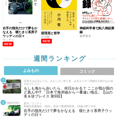
右手の指先だけで夢をか
神経科学者七転八倒起業
なえる 寝たきり系男子
録
屁理屈と哲学
ウッディの日々
金井良太
小川哲
ウッディ
NEW
NEW
週間ランキング
よみもの
コミック
目指すは山頂よりも、おもしろい寄り道 山岳ライター高橋庄太郎の山の名
＆珍プレイス
もしも海から歩いたら、何日かかる？ ここが我が国の
ど真ん中!? 「日本で海岸線から一番遠い地点」【山の
名＆珍プレイス 第9回】
新刊 : ウッディ
脊髄性筋萎縮症（SMA）患者で重度障害者。28歳の夢と本音
右手の指先だけで夢をかなえる 寝たきり系男子ウッ
ディの日々