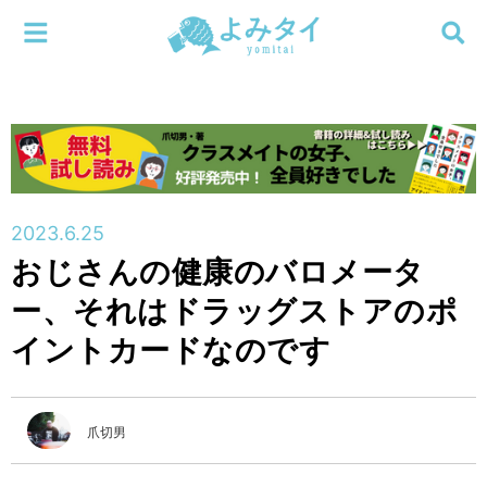
メニューを閉じる
よみタイ
ホーム
新着
検索する
連載
2023.6.25
おじさんの健康のバロメータ
新刊
ー、それはドラッグストアのポ
特集
イントカードなのです
編集部
爪切男