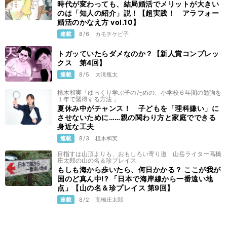
時代が変わっても、結局婚活でメリットが大きい
のは「知人の紹介」説！【超実践！ アラフォー
婚活のかなえ方 vol.10】
連載
8/6
カモチケビ子
トガッていたらダメなのか？【新人賞コンプレッ
クス 第4回】
連載
8/5
大滝瓶太
植木和実「ゆっくり学ぶ子のための、小学校６年間の勉強を
１年で習得する方法 」
夏休み中がチャンス！ 子どもを「理科嫌い」に
させないために……親の関わり方と家庭でできる
身近な工夫
連載
8/3
植木和実
目指すは山頂よりも、おもしろい寄り道 山岳ライター高橋
庄太郎の山の名＆珍プレイス
もしも海から歩いたら、何日かかる？ ここが我が
国のど真ん中!? 「日本で海岸線から一番遠い地
点」【山の名＆珍プレイス 第9回】
連載
8/2
高橋庄太郎