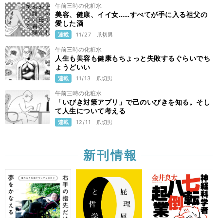
午前三時の化粧水
美容、健康、イイ女……すべてが手に入る祖父の
愛した酒
連載
11/27
爪切男
午前三時の化粧水
人生も美容も健康もちょっと失敗するぐらいでち
ょうどいい
連載
11/13
爪切男
午前三時の化粧水
「いびき対策アプリ」で己のいびきを知る。そし
て人生について考える
連載
12/11
爪切男
新刊情報