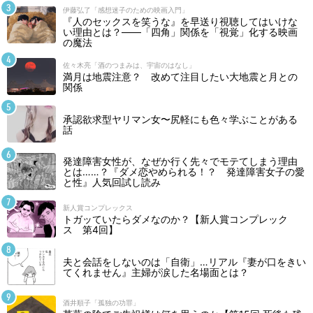
伊藤弘了「感想迷子のための映画入門」
『人のセックスを笑うな』を早送り視聴してはいけな
い理由とは？――「四角」関係を「視覚」化する映画
の魔法
佐々木亮「酒のつまみは、宇宙のはなし」
満月は地震注意？ 改めて注目したい大地震と月との
関係
承認欲求型ヤリマン女〜尻軽にも色々学ぶことがある
話
発達障害女性が、なぜか行く先々でモテてしまう理由
とは……？『ダメ恋やめられる！？ 発達障害女子の愛
と性』人気回試し読み
新人賞コンプレックス
トガッていたらダメなのか？【新人賞コンプレック
ス 第4回】
夫と会話をしないのは「自衛」…リアル『妻が口をきい
てくれません』主婦が涙した名場面とは？
酒井順子「孤独の功罪」