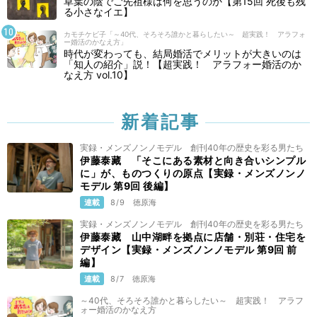
草葉の陰でご先祖様は何を思うのか【第15回 死後も残
る小さなイエ】
カモチケビ子「～40代、そろそろ誰かと暮らしたい～ 超実践！ アラフォ
ー婚活のかなえ方」
時代が変わっても、結局婚活でメリットが大きいのは
「知人の紹介」説！【超実践！ アラフォー婚活のか
なえ方 vol.10】
新着記事
実録・メンズノンノモデル 創刊40年の歴史を彩る男たち
伊藤泰藏 「そこにある素材と向き合いシンプル
に」が、ものつくりの原点【実録・メンズノンノ
モデル 第9回 後編】
連載
8/9
徳原海
実録・メンズノンノモデル 創刊40年の歴史を彩る男たち
伊藤泰藏 山中湖畔を拠点に店舗・別荘・住宅を
デザイン【実録・メンズノンノモデル 第9回 前
編】
連載
8/7
徳原海
～40代、そろそろ誰かと暮らしたい～ 超実践！ アラフ
ォー婚活のかなえ方