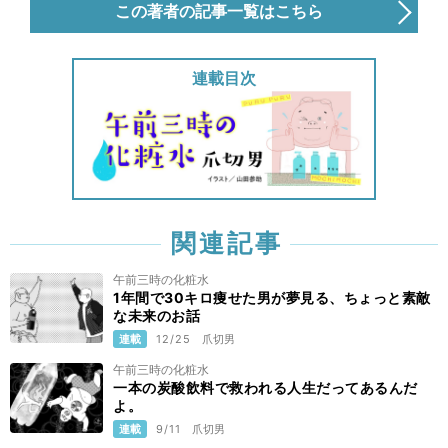
この著者の記事一覧はこちら
連載目次
関連記事
午前三時の化粧水
1年間で30キロ痩せた男が夢見る、ちょっと素敵
な未来のお話
連載
12/25
爪切男
午前三時の化粧水
一本の炭酸飲料で救われる人生だってあるんだ
よ。
連載
9/11
爪切男