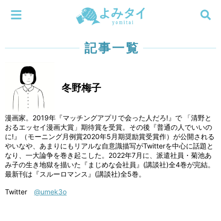
メニューを閉じる
よみタイ
ホーム
記事一覧
新着
冬野梅子
検索する
連載
漫画家。2019年『マッチングアプリで会った人だろ!』で 「清野と
新刊
おるエッセイ漫画大賞」期待賞を受賞。その後『普通の人でいいの
に!』（モーニング月例賞2020年5月期奨励賞受賞作）が公開される
やいなや、あまりにもリアルな自意識描写がTwitterを中心に話題と
特集
なり、一大論争を巻き起こした。2022年7月に、派遣社員・菊池あ
み子の生き地獄を描いた『まじめな会社員』(講談社)全4巻が完結。
最新刊は『スルーロマンス』(講談社)全5巻。
編集部
Twitter
@umek3o