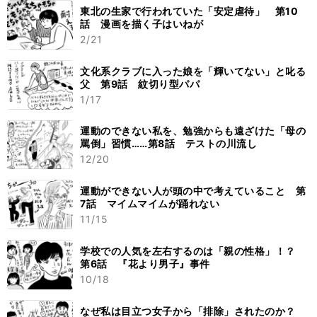
東北の生家で行われていた「安定虐待」 第10
話 漫画を描く子はいねが
2/21
文化系クラブに入った娘を「輝いてない」と叱る
父 第9話 紋切り型パパ
1/17
運動のできない私を、勉強からも遠ざけた「母の
罵倒」習慣……第8話 テストの川流し
12/20
運動ができない人が頭の中で考えていること 第
7話 マイムマイムが踊れない
11/15
学校での人気を左右するのは「親の性格」！？
第6話 『花より男子』事件
10/18
なぜ私は目立つ女子から「排除」されたのか？