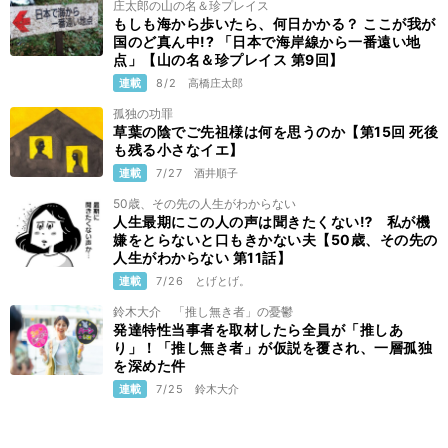
庄太郎の山の名＆珍プレイス
もしも海から歩いたら、何日かかる？ ここが我が
国のど真ん中!? 「日本で海岸線から一番遠い地
点」【山の名＆珍プレイス 第9回】
連載
8/2
高橋庄太郎
孤独の功罪
草葉の陰でご先祖様は何を思うのか【第15回 死後
も残る小さなイエ】
連載
7/27
酒井順子
50歳、その先の人生がわからない
人生最期にこの人の声は聞きたくない⁉ 私が機
嫌をとらないと口もきかない夫【50歳、その先の
人生がわからない 第11話】
連載
7/26
とげとげ。
鈴木大介 「推し無き者」の憂鬱
発達特性当事者を取材したら全員が「推しあ
り」！「推し無き者」が仮説を覆され、一層孤独
を深めた件
連載
7/25
鈴木大介