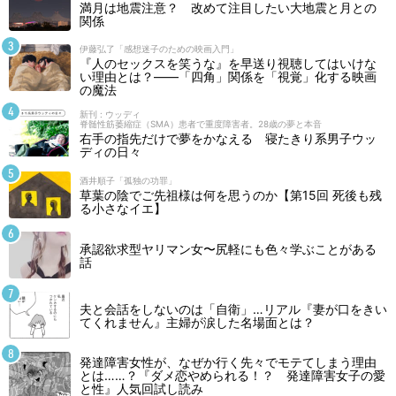
満月は地震注意？ 改めて注目したい大地震と月との
関係
伊藤弘了「感想迷子のための映画入門」
『人のセックスを笑うな』を早送り視聴してはいけな
い理由とは？――「四角」関係を「視覚」化する映画
の魔法
新刊 : ウッディ
脊髄性筋萎縮症（SMA）患者で重度障害者。28歳の夢と本音
右手の指先だけで夢をかなえる 寝たきり系男子ウッ
ディの日々
酒井順子「孤独の功罪」
草葉の陰でご先祖様は何を思うのか【第15回 死後も残
る小さなイエ】
承認欲求型ヤリマン女〜尻軽にも色々学ぶことがある
話
夫と会話をしないのは「自衛」…リアル『妻が口をきい
てくれません』主婦が涙した名場面とは？
発達障害女性が、なぜか行く先々でモテてしまう理由
とは……？『ダメ恋やめられる！？ 発達障害女子の愛
と性』人気回試し読み