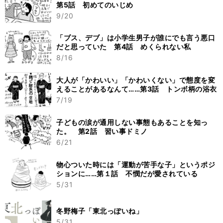
第5話 初めてのいじめ
9/20
「ブス、デブ」は小学生男子が誰にでも言う悪口
だと思っていた 第4話 めくられない私
8/16
大人が「かわいい」「かわいくない」で態度を変
えることがあるなんて……第3話 トンボ柄の浴衣
7/19
子どもの涙が通用しない事態もあることを知っ
た。 第2話 習い事ドミノ
6/21
物心ついた時には「運動が苦手な子」というポジ
ションに……第１話 不憫だが愛されている
5/31
冬野梅子「東北っぽいね」
5/31