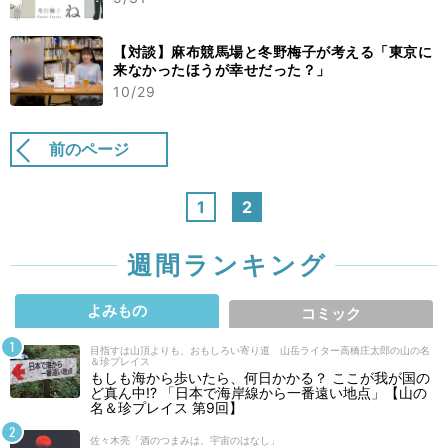
【対談】麻布競馬場と冬野梅子が考える「東京に
来なかったほうが幸せだった？」
10/29
前のページ
1
2
週間ランキング
よみもの
コミック
目指すは山頂よりも、おもしろい寄り道 山岳ライター高橋庄太郎の山の名
＆珍プレイス
もしも海から歩いたら、何日かかる？ ここが我が国の
ど真ん中!? 「日本で海岸線から一番遠い地点」【山の
名＆珍プレイス 第9回】
佐々木亮「酒のつまみは、宇宙のはなし」