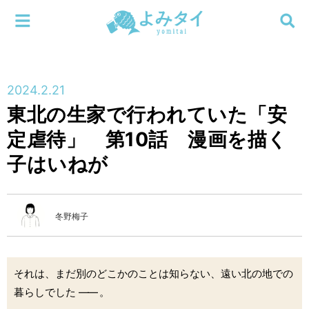
メニューを閉じる
よみタイ
ホーム
2024.2.21
新着
東北の生家で行われていた「安
検索する
定虐待」 第10話 漫画を描く
連載
子はいねが
新刊
特集
冬野梅子
編集部
それは、まだ別のどこかのことは知らない、遠い北の地での
暮らしでした
――
。