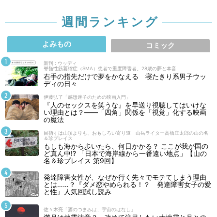
週間ランキング
よみもの
コミック
新刊 : ウッディ
脊髄性筋萎縮症（SMA）患者で重度障害者。28歳の夢と本音
右手の指先だけで夢をかなえる 寝たきり系男子ウッ
ディの日々
伊藤弘了「感想迷子のための映画入門」
『人のセックスを笑うな』を早送り視聴してはいけな
い理由とは？――「四角」関係を「視覚」化する映画
の魔法
目指すは山頂よりも、おもしろい寄り道 山岳ライター高橋庄太郎の山の名
＆珍プレイス
もしも海から歩いたら、何日かかる？ ここが我が国の
ど真ん中!? 「日本で海岸線から一番遠い地点」【山の
名＆珍プレイス 第9回】
発達障害女性が、なぜか行く先々でモテてしまう理由
とは……？『ダメ恋やめられる！？ 発達障害女子の愛
と性』人気回試し読み
佐々木亮「酒のつまみは、宇宙のはなし」