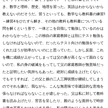
き、数学と理科、歴史、地理を習った。英語はわからないから
教えないのだそうだ。習うといっても、数学なら教科書の練習1
～練習4をひたすら解き、その他の教科も教科書についている
問を解くという形で、一体どこを目指して勉強しているのかは
わからなかったし、この独自の家庭教師とは別にテスト勉強も
しなければならないので、だったらテスト向けの勉強をやって
くれたほうが効率がいいのにと思っていた。しかし反面、これ
を機に成績が上がってしまっては父の鼻が高くなって面白くな
いので、私の身の破滅をもってして父の家庭教師が無意味だっ
たと証明したい気持ちもあった。絶対に成績を上げたくない、
でもそうすれば、この父と娘の二人三脚状態が継続してしまう
のでそれも嫌だ。我ながら、こんな無意味で非建設的な意地を
張らなければならないことが虚しかった。父は私に対して教科
書を読み上げたり、苦言を呈したり、殿のような面持ちで時折
り褒め言葉をかけたりする傍ら、私の隣でかりんとうを半永久