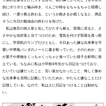
的にボリボリと噛み砕き、りんごや柿をもちゃもちゃと咀嚼し
続け、一通り教え終わる、というか飽きるか眠くなると、満足
そうに今日の勉強会の終わりを告げた。
私は無言の肉人形と化してひたすら耐え、部屋に戻ると、さ
さやかな虫対策と当てつけのため、電気を付けず部屋を真っ暗
にし、学習机のランプだけともし、今日あった嫌な出来事を可
愛い中華風パンダのノートに書き殴っていた。そのためか、父
が菓子や果物をくっちゃくっちゃと食べていた様子を鮮明に覚
えている。ちなみに私は小学校4年生から日記をつけており、
たいていは嫌だったこと、言い返せなかったこと、悔しく惨め
な出来事を克明に記載していたためか、やたらと嫌なことだけ
記憶している。なので、私は人に日記をつけることは勧めな
い。