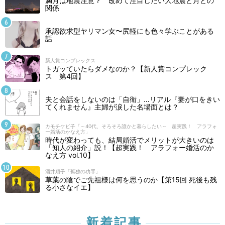
満月は地震注意？ 改めて注目したい大地震と月との
関係
承認欲求型ヤリマン女〜尻軽にも色々学ぶことがある
話
新人賞コンプレックス
トガッていたらダメなのか？【新人賞コンプレック
ス 第4回】
夫と会話をしないのは「自衛」…リアル『妻が口をきい
てくれません』主婦が涙した名場面とは？
カモチケビ子「～40代、そろそろ誰かと暮らしたい～ 超実践！ アラフォ
ー婚活のかなえ方」
時代が変わっても、結局婚活でメリットが大きいのは
「知人の紹介」説！【超実践！ アラフォー婚活のか
なえ方 vol.10】
酒井順子「孤独の功罪」
草葉の陰でご先祖様は何を思うのか【第15回 死後も残
る小さなイエ】
新着記事