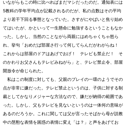
いながらもこの時に比べればまだマシだったのだ。通知表には
5教科の学年平均点が記載されるのだが、私の点数はその平均
より若干下回る事態となっていた。さすがにやばいと焦り始め
てはいたが、かといって一生懸命に勉強するということもなか
った。しかし、当然のことながら両親にはめちゃくちゃ怒ら
れ、挙句「おめだば部屋さ行って何してらんだがわがらね！
これからは部屋のドアはあげでおげ！ テレビも禁止だ！ そ
のかわりお父さんもテレビみねがら」と、テレビ禁止令、部屋
開放令が命じられた。
私はこの制度に対しても、父親のプレイの一環のようでその
点が非常に嫌だった。テレビ禁止というのは、子供に対する制
裁としてかなりメジャーな方法なので、嫌だが納得の範囲であ
った。しかし、父もテレビを見ないというのは一体何の意味が
あるのだろうか。これに関しては父が言ったそばから母が説教
中の慇懃な表情を困惑の表情に変え「は？」と声をあげてお