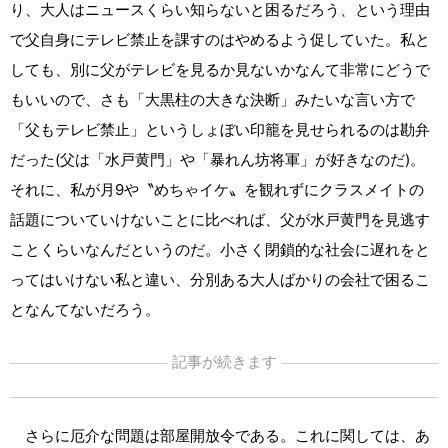
り、大人はニュースくらい知らないと困るだろう、という理由
で父自身にテレビ禁止を課すのはやめるよう促していた。私と
しても、別に父がテレビを見るか見ないかなんて非常にどうで
もいいので、さも「大黒柱の大きな決断」みたいな言い方で
「父もテレビ禁止」というしょぼい印籠を見せられるのは勘弁
だった(父は「水戸黄門」や「暴れん坊将軍」が好きなのだ)。
それに、私が月9や〝めちゃイケ〟を観れずにクラスメイトの
話題についていけないことに比べれば、父が水戸黄門を見逃す
ことくらいなんだというのだ。小さく閉鎖的な社会に遅れをと
ってはいけない私と違い、分別ある大人ばかりの会社で困るこ
となんてないだろう。
記事が続きます
さらに厄介な問題は部屋開放令である。これに関しては、あ