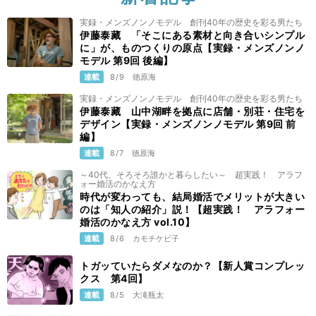
実録・メンズノンノモデル 創刊40年の歴史を彩る男たち
伊藤泰藏 「そこにある素材と向き合いシンプル
に」が、ものつくりの原点【実録・メンズノンノ
モデル 第9回 後編】
連載
8/9
徳原海
実録・メンズノンノモデル 創刊40年の歴史を彩る男たち
伊藤泰藏 山中湖畔を拠点に店舗・別荘・住宅を
デザイン【実録・メンズノンノモデル 第9回 前
編】
連載
8/7
徳原海
～40代、そろそろ誰かと暮らしたい～ 超実践！ アラフ
ォー婚活のかなえ方
時代が変わっても、結局婚活でメリットが大きい
のは「知人の紹介」説！【超実践！ アラフォー
婚活のかなえ方 vol.10】
連載
8/6
カモチケビ子
トガッていたらダメなのか？【新人賞コンプレッ
クス 第4回】
連載
8/5
大滝瓶太