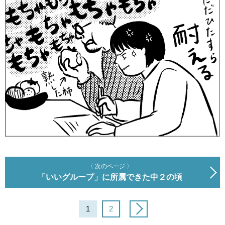
〈 次のページ 〉
「いいグループ」に所属できた中２の頃
1
2