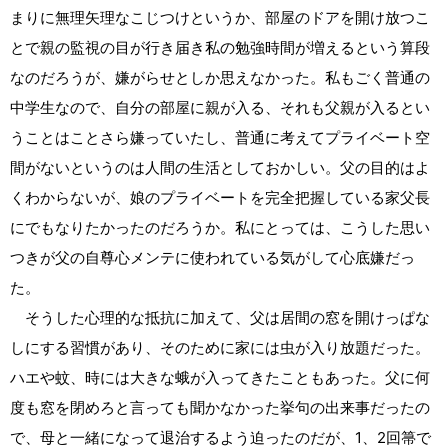
まりに無理矢理なこじつけというか、部屋のドアを開け放つこ
とで親の監視の目が行き届き私の勉強時間が増えるという算段
なのだろうが、嫌がらせとしか思えなかった。私もごく普通の
中学生なので、自分の部屋に親が入る、それも父親が入るとい
うことはことさら嫌っていたし、普通に考えてプライベート空
間がないというのは人間の生活としておかしい。父の目的はよ
くわからないが、娘のプライベートを完全把握している家父長
にでもなりたかったのだろうか。私にとっては、こうした思い
つきが父の自尊心メンテに使われている気がして心底嫌だっ
た。
そうした心理的な抵抗に加えて、父は居間の窓を開けっぱな
しにする習慣があり、そのために家には虫が入り放題だった。
ハエや蚊、時には大きな蛾が入ってきたこともあった。父に何
度も窓を閉めろと言っても聞かなかった挙句の出来事だったの
で、母と一緒になって退治するよう迫ったのだが、1、2回箒で