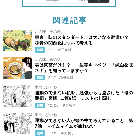
関連記事
西の味、東の味。
東京＝味のスタンダード、は大いなる勘違い？
味覚の関西化について考える
連載
2/3
稲田俊輔
西の味、東の味。
実は東京だけ！？ 「生姜キャベツ」「純白薬味
ネギ」を知っていますか？
連載
2/17
稲田俊輔
東北っぽいね
運動のできない私を、勉強からも遠ざけた「母の
罵倒」習慣……第8話 テストの川流し
連載
12/20
冬野梅子
東北っぽいね
運動ができない人が頭の中で考えていること 第
7話 マイムマイムが踊れない
連載
11/15
冬野梅子