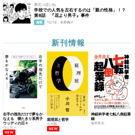
東北っぽいね
学校での人気を左右するのは「親の性格」！？
第6話 『花より男子』事件
連載
10/18
冬野梅子
新刊情報
右手の指先だけで夢をか
神経科学者七転八倒起業
なえる 寝たきり系男子
録
屁理屈と哲学
ウッディの日々
金井良太
小川哲
ウッディ
NEW
NEW