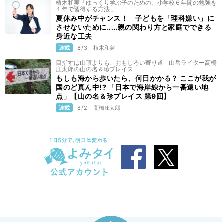
植木和実「ゆっくり学ぶ子のための、小学校６年間の勉強を
１年で習得する方法 」
夏休み中がチャンス！ 子どもを「理科嫌い」に
させないために……親の関わり方と家庭でできる
身近な工夫
連載
8/3
植木和実
目指すは山頂よりも、おもしろい寄り道 山岳ライター高橋
庄太郎の山の名＆珍プレイス
もしも海から歩いたら、何日かかる？ ここが我が
国のど真ん中!? 「日本で海岸線から一番遠い地
点」【山の名＆珍プレイス 第9回】
連載
8/2
高橋庄太郎