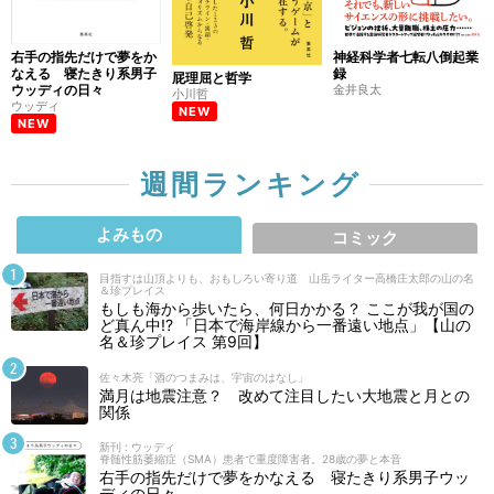
右手の指先だけで夢をか
神経科学者七転八倒起業
なえる 寝たきり系男子
録
屁理屈と哲学
ウッディの日々
金井良太
小川哲
ウッディ
NEW
NEW
週間ランキング
よみもの
コミック
目指すは山頂よりも、おもしろい寄り道 山岳ライター高橋庄太郎の山の名
＆珍プレイス
もしも海から歩いたら、何日かかる？ ここが我が国の
ど真ん中!? 「日本で海岸線から一番遠い地点」【山の
名＆珍プレイス 第9回】
佐々木亮「酒のつまみは、宇宙のはなし」
満月は地震注意？ 改めて注目したい大地震と月との
関係
新刊 : ウッディ
脊髄性筋萎縮症（SMA）患者で重度障害者。28歳の夢と本音
右手の指先だけで夢をかなえる 寝たきり系男子ウッ
ディの日々