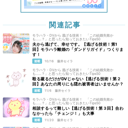
関連記事
モラハラ・DVから 逃げる技術！ 「この結婚失敗か
も……？」と思ったら知っておきたいTips50
夫から逃げて、幸せです。【逃げる技術！第1
回】モラハラ離婚の「ダンドリガイド」つくりま
す！
連載
10/16
藤井セイラ
モラハラ・DVから 逃げる技術！ 「この結婚失敗か
も……？」と思ったら知っておきたいTips50
殴る蹴るだけがDVじゃない【逃げる技術！第２
回】あなたの周りにも隠れ被害者はいませんか？
連載
11/6
藤井セイラ
モラハラ・DVから 逃げる技術！ 「この結婚失敗か
も……？」と思ったら知っておきたいTips50
相談するって難しい【逃げる技術！第３回】合わ
なかったら「チェンジ！」も大事
連載
11/20
藤井セイラ