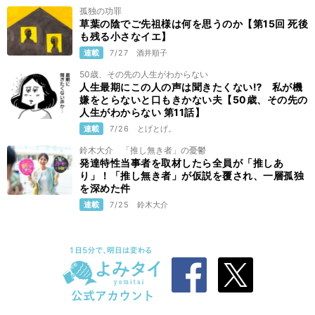
孤独の功罪
草葉の陰でご先祖様は何を思うのか【第15回 死後
も残る小さなイエ】
連載
7/27
酒井順子
50歳、その先の人生がわからない
人生最期にこの人の声は聞きたくない⁉ 私が機
嫌をとらないと口もきかない夫【50歳、その先の
人生がわからない 第11話】
連載
7/26
とげとげ。
鈴木大介 「推し無き者」の憂鬱
発達特性当事者を取材したら全員が「推しあ
り」！「推し無き者」が仮説を覆され、一層孤独
を深めた件
連載
7/25
鈴木大介