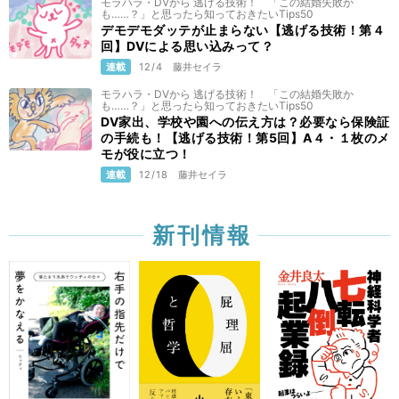
モラハラ・DVから 逃げる技術！ 「この結婚失敗か
も……？」と思ったら知っておきたいTips50
デモデモダッテが止まらない【逃げる技術！第４
回】DVによる思い込みって？
連載
12/4
藤井セイラ
モラハラ・DVから 逃げる技術！ 「この結婚失敗か
も……？」と思ったら知っておきたいTips50
DV家出、学校や園への伝え方は？必要なら保険証
の手続も！【逃げる技術！第5回】A４・１枚のメ
モが役に立つ！
連載
12/18
藤井セイラ
新刊情報