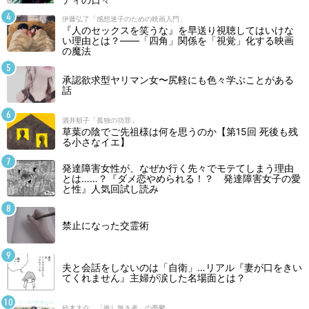
伊藤弘了「感想迷子のための映画入門」
『人のセックスを笑うな』を早送り視聴してはいけな
い理由とは？――「四角」関係を「視覚」化する映画
の魔法
承認欲求型ヤリマン女〜尻軽にも色々学ぶことがある
話
酒井順子「孤独の功罪」
草葉の陰でご先祖様は何を思うのか【第15回 死後も残
る小さなイエ】
発達障害女性が、なぜか行く先々でモテてしまう理由
とは……？『ダメ恋やめられる！？ 発達障害女子の愛
と性』人気回試し読み
禁止になった交霊術
夫と会話をしないのは「自衛」…リアル『妻が口をきい
てくれません』主婦が涙した名場面とは？
鈴木大介 「推し無き者」の憂鬱