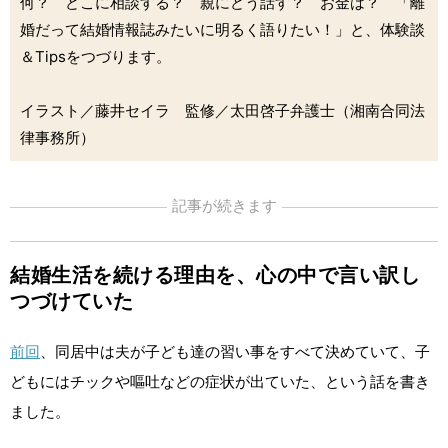
何？ どこに相談する？ 親にどう話す？ お金は？ 「離
婚だって結婚情報誌みたいに明るく語りたい！」と、体験談
＆Tipsをつづります。
イラスト／藤井セイラ 監修／太田啓子弁護士（湘南合同法
律事務所）
記事が続きます
結婚生活を続ける理由を、心の中で言い訳し
つづけていた
前回
、同居中は夫が子ども達の習い事をすべて決めていて、子
どもにはチックや嘔吐などの症状が出ていた、という話を書き
ました。