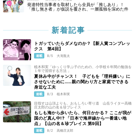
発達特性当事者を取材したら全員が「推しあり」！
「推し無き者」が仮説を覆され、一層孤独を深めた件
新着記事
トガッていたらダメなのか？【新人賞コンプレッ
クス 第4回】
連載
8/5
大滝瓶太
植木和実「ゆっくり学ぶ子のための、小学校６年間の勉強を
１年で習得する方法 」
夏休み中がチャンス！ 子どもを「理科嫌い」に
させないために……親の関わり方と家庭でできる
身近な工夫
連載
8/3
植木和実
目指すは山頂よりも、おもしろい寄り道 山岳ライター高橋
庄太郎の山の名＆珍プレイス
もしも海から歩いたら、何日かかる？ ここが我が
国のど真ん中!? 「日本で海岸線から一番遠い地
点」【山の名＆珍プレイス 第9回】
連載
8/2
高橋庄太郎