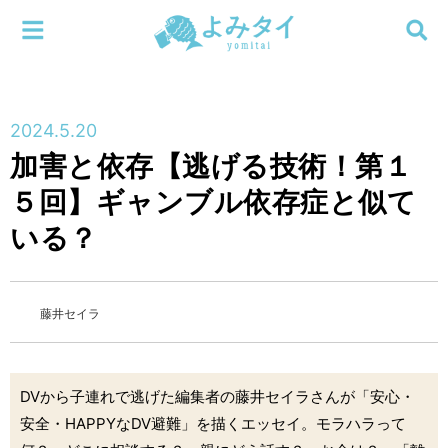
メニューを閉じる
よみタイ
ホーム
2024.5.20
新着
加害と依存【逃げる技術！第１
検索する
５回】ギャンブル依存症と似て
連載
いる？
新刊
特集
藤井セイラ
編集部
DVから子連れで逃げた編集者の藤井セイラさんが「安心・
安全・HAPPYなDV避難」を描くエッセイ。モラハラって