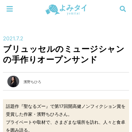
メニューを閉じる
よみタイ
ホーム
2021.7.2
新着
ブリュッセルのミュージシャン
検索する
の手作りオープンサンド
連載
新刊
濱野ちひろ
特集
話題作『聖なるズー』で第17回開高健ノンフィクション賞を
編集部
受賞した作家・濱野ちひろさん。
プライベートや取材で、さまざまな場所を訪れ、人々と食卓
を囲み語る。