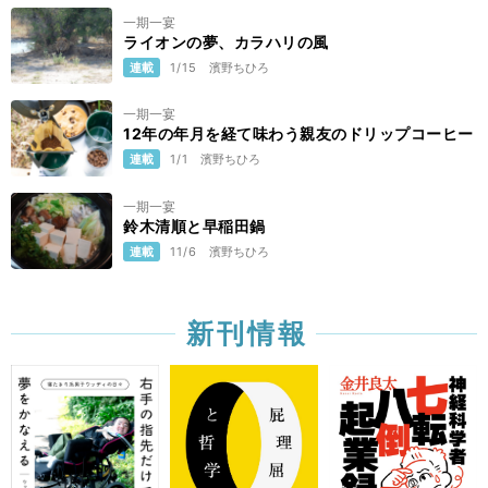
一期一宴
ライオンの夢、カラハリの風
連載
1/15
濱野ちひろ
一期一宴
12年の年月を経て味わう親友のドリップコーヒー
連載
1/1
濱野ちひろ
一期一宴
鈴木清順と早稲田鍋
連載
11/6
濱野ちひろ
新刊情報