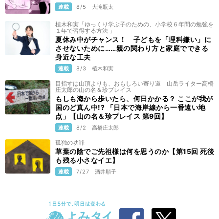
連載
8/5
大滝瓶太
植木和実「ゆっくり学ぶ子のための、小学校６年間の勉強を
１年で習得する方法 」
夏休み中がチャンス！ 子どもを「理科嫌い」に
させないために……親の関わり方と家庭でできる
身近な工夫
連載
8/3
植木和実
目指すは山頂よりも、おもしろい寄り道 山岳ライター高橋
庄太郎の山の名＆珍プレイス
もしも海から歩いたら、何日かかる？ ここが我が
国のど真ん中!? 「日本で海岸線から一番遠い地
点」【山の名＆珍プレイス 第9回】
連載
8/2
高橋庄太郎
孤独の功罪
草葉の陰でご先祖様は何を思うのか【第15回 死後
も残る小さなイエ】
連載
7/27
酒井順子