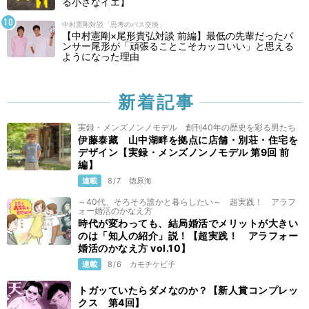
る小さなイエ】
中村憲剛対談「思考のパス交換」
【中村憲剛×尾形貴弘対談 前編】最低の先輩だったパ
ンサー尾形が「頑張ることこそカッコいい」と思える
ようになった理由
新着記事
実録・メンズノンノモデル 創刊40年の歴史を彩る男たち
伊藤泰藏 山中湖畔を拠点に店舗・別荘・住宅を
デザイン【実録・メンズノンノモデル 第9回 前
編】
連載
8/7
徳原海
～40代、そろそろ誰かと暮らしたい～ 超実践！ アラフ
ォー婚活のかなえ方
時代が変わっても、結局婚活でメリットが大きい
のは「知人の紹介」説！【超実践！ アラフォー
婚活のかなえ方 vol.10】
連載
8/6
カモチケビ子
トガッていたらダメなのか？【新人賞コンプレッ
クス 第4回】