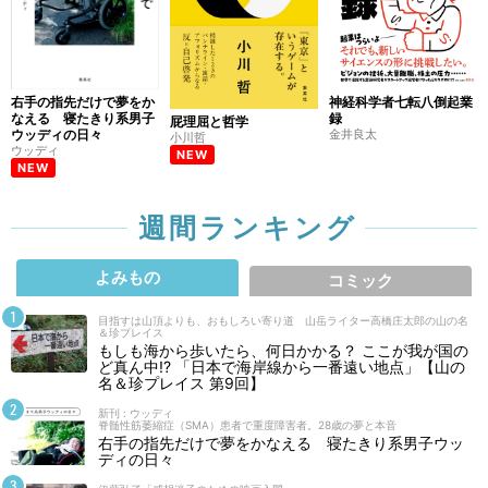
右手の指先だけで夢をか
神経科学者七転八倒起業
なえる 寝たきり系男子
録
屁理屈と哲学
ウッディの日々
金井良太
小川哲
ウッディ
NEW
NEW
週間ランキング
よみもの
コミック
目指すは山頂よりも、おもしろい寄り道 山岳ライター高橋庄太郎の山の名
＆珍プレイス
もしも海から歩いたら、何日かかる？ ここが我が国の
ど真ん中!? 「日本で海岸線から一番遠い地点」【山の
名＆珍プレイス 第9回】
新刊 : ウッディ
脊髄性筋萎縮症（SMA）患者で重度障害者。28歳の夢と本音
右手の指先だけで夢をかなえる 寝たきり系男子ウッ
ディの日々