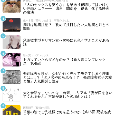
伊藤弘了「感想迷子のための映画入門」
『人のセックスを笑うな』を早送り視聴してはいけな
い理由とは？――「四角」関係を「視覚」化する映画
の魔法
佐々木亮「酒のつまみは、宇宙のはなし」
満月は地震注意？ 改めて注目したい大地震と月との
関係
承認欲求型ヤリマン女〜尻軽にも色々学ぶことがある
話
新人賞コンプレックス
トガッていたらダメなのか？【新人賞コンプレック
ス 第4回】
発達障害女性が、なぜか行く先々でモテてしまう理由
とは……？『ダメ恋やめられる！？ 発達障害女子の愛
と性』人気回試し読み
夫と会話をしないのは「自衛」…リアル『妻が口をきい
てくれません』主婦が涙した名場面とは？
酒井順子「孤独の功罪」
草葉の陰でご先祖様は何を思うのか【第15回 死後も残