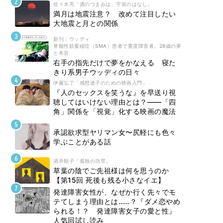
佐々木亮「酒のつまみは、宇宙のはなし」
満月は地震注意？ 改めて注目したい
大地震と月との関係
新刊 : ウッディ
脊髄性筋萎縮症（SMA）患者で重度障害者。28歳の夢
と本音
右手の指先だけで夢をかなえる 寝た
きり系男子ウッディの日々
伊藤弘了「感想迷子のための映画入門」
『人のセックスを笑うな』を早送り視
聴してはいけない理由とは？――「四
角」関係を「視覚」化する映画の魔法
承認欲求型ヤリマン女〜尻軽にも色々
学ぶことがある話
酒井順子「孤独の功罪」
草葉の陰でご先祖様は何を思うのか
【第15回 死後も残る小さなイエ】
発達障害女性が、なぜか行く先々でモ
テてしまう理由とは……？『ダメ恋やめ
られる！？ 発達障害女子の愛と性』
人気回試し読み