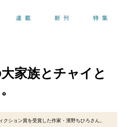
連載
新刊
特集
の大家族とチャイと
と。
フィクション賞を受賞した作家・濱野ちひろさん。