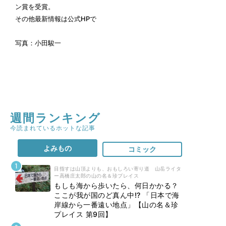
ン賞を受賞。
その他最新情報は
公式HP
で
写真：小田駿一
週間ランキング
今読まれているホットな記事
よみもの
コミック
目指すは山頂よりも、おもしろい寄り道 山岳ライタ
ー高橋庄太郎の山の名＆珍プレイス
もしも海から歩いたら、何日かかる？
ここが我が国のど真ん中!? 「日本で海
岸線から一番遠い地点」【山の名＆珍
プレイス 第9回】