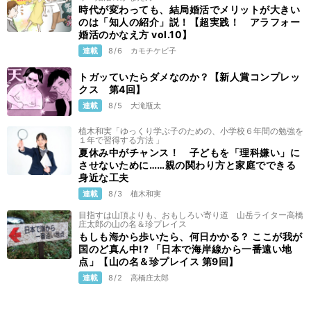
時代が変わっても、結局婚活でメリットが大きい
のは「知人の紹介」説！【超実践！ アラフォー
婚活のかなえ方 vol.10】
連載
8/6
カモチケビ子
トガッていたらダメなのか？【新人賞コンプレッ
クス 第4回】
連載
8/5
大滝瓶太
植木和実「ゆっくり学ぶ子のための、小学校６年間の勉強を
１年で習得する方法 」
夏休み中がチャンス！ 子どもを「理科嫌い」に
させないために……親の関わり方と家庭でできる
身近な工夫
連載
8/3
植木和実
目指すは山頂よりも、おもしろい寄り道 山岳ライター高橋
庄太郎の山の名＆珍プレイス
もしも海から歩いたら、何日かかる？ ここが我が
国のど真ん中!? 「日本で海岸線から一番遠い地
点」【山の名＆珍プレイス 第9回】
連載
8/2
高橋庄太郎