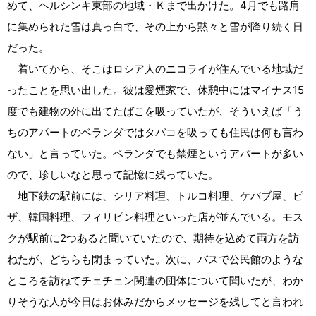
めて、ヘルシンキ東部の地域・Ｋまで出かけた。4月でも路肩
に集められた雪は真っ白で、その上から黙々と雪が降り続く日
だった。
着いてから、そこはロシア人のニコライが住んでいる地域だ
ったことを思い出した。彼は愛煙家で、休憩中にはマイナス15
度でも建物の外に出てたばこを吸っていたが、そういえば「う
ちのアパートのベランダではタバコを吸っても住民は何も言わ
ない」と言っていた。ベランダでも禁煙というアパートが多い
ので、珍しいなと思って記憶に残っていた。
地下鉄の駅前には、シリア料理、トルコ料理、ケバブ屋、ピ
ザ、韓国料理、フィリピン料理といった店が並んでいる。モス
クが駅前に2つあると聞いていたので、期待を込めて両方を訪
ねたが、どちらも閉まっていた。次に、バスで公民館のような
ところを訪ねてチェチェン関連の団体について聞いたが、わか
りそうな人が今日はお休みだからメッセージを残してと言われ