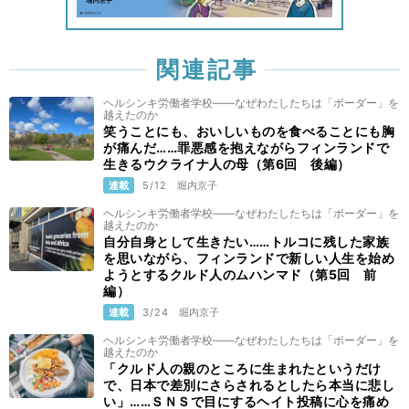
関連記事
ヘルシンキ労働者学校——なぜわたしたちは「ボーダー」を
越えたのか
笑うことにも、おいしいものを食べることにも胸
が痛んだ……罪悪感を抱えながらフィンランドで
生きるウクライナ人の母（第6回 後編）
連載
5/12
堀内京子
ヘルシンキ労働者学校——なぜわたしたちは「ボーダー」を
越えたのか
自分自身として生きたい……トルコに残した家族
を思いながら、フィンランドで新しい人生を始め
ようとするクルド人のムハンマド（第5回 前
編）
連載
3/24
堀内京子
ヘルシンキ労働者学校——なぜわたしたちは「ボーダー」を
越えたのか
「クルド人の親のところに生まれたというだけ
で、日本で差別にさらされるとしたら本当に悲し
い」……ＳＮＳで目にするヘイト投稿に心を痛め