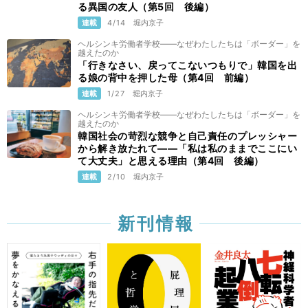
る異国の友人（第5回 後編）
連載
4/14
堀内京子
ヘルシンキ労働者学校——なぜわたしたちは「ボーダー」を
越えたのか
「行きなさい、戻ってこないつもりで」韓国を出
る娘の背中を押した母（第4回 前編）
連載
1/27
堀内京子
ヘルシンキ労働者学校——なぜわたしたちは「ボーダー」を
越えたのか
韓国社会の苛烈な競争と自己責任のプレッシャー
から解き放たれて――「私は私のままでここにい
て大丈夫」と思える理由（第4回 後編）
連載
2/10
堀内京子
新刊情報