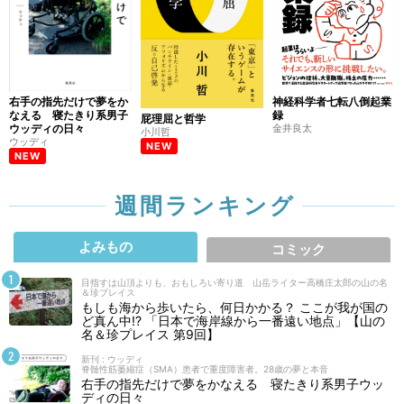
右手の指先だけで夢をか
神経科学者七転八倒起業
なえる 寝たきり系男子
録
屁理屈と哲学
ウッディの日々
金井良太
小川哲
ウッディ
NEW
NEW
週間ランキング
よみもの
コミック
目指すは山頂よりも、おもしろい寄り道 山岳ライター高橋庄太郎の山の名
＆珍プレイス
もしも海から歩いたら、何日かかる？ ここが我が国の
ど真ん中!? 「日本で海岸線から一番遠い地点」【山の
名＆珍プレイス 第9回】
新刊 : ウッディ
脊髄性筋萎縮症（SMA）患者で重度障害者。28歳の夢と本音
右手の指先だけで夢をかなえる 寝たきり系男子ウッ
ディの日々