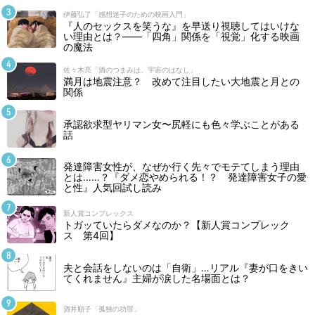
伊藤弘了「感想迷子のための映画入門」
『人のセックスを笑うな』を早送り視聴してはいけな
い理由とは？――「四角」関係を「視覚」化する映画
の魔法
佐々木亮「酒のつまみは、宇宙のはなし」
満月は地震注意？ 改めて注目したい大地震と月との
関係
承認欲求型ヤリマン女〜尻軽にも色々学ぶことがある
話
発達障害女性が、なぜか行く先々でモテてしまう理由
とは……？『ダメ恋やめられる！？ 発達障害女子の愛
と性』人気回試し読み
新人賞コンプレックス
トガッていたらダメなのか？【新人賞コンプレック
ス 第4回】
夫と会話をしないのは「自衛」…リアル『妻が口をきい
てくれません』主婦が涙した名場面とは？
酒井順子「孤独の功罪」