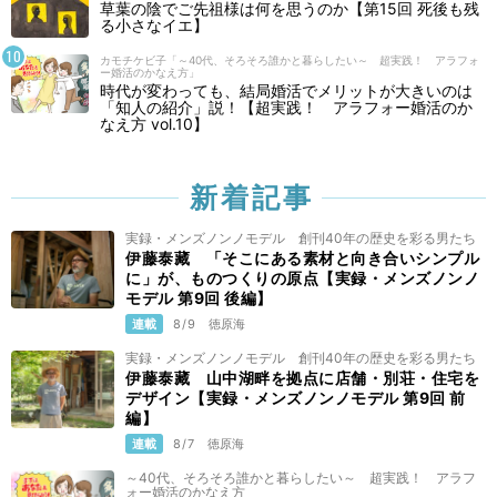
草葉の陰でご先祖様は何を思うのか【第15回 死後も残
る小さなイエ】
カモチケビ子「～40代、そろそろ誰かと暮らしたい～ 超実践！ アラフォ
ー婚活のかなえ方」
時代が変わっても、結局婚活でメリットが大きいのは
「知人の紹介」説！【超実践！ アラフォー婚活のか
なえ方 vol.10】
新着記事
実録・メンズノンノモデル 創刊40年の歴史を彩る男たち
伊藤泰藏 「そこにある素材と向き合いシンプル
に」が、ものつくりの原点【実録・メンズノンノ
モデル 第9回 後編】
連載
8/9
徳原海
実録・メンズノンノモデル 創刊40年の歴史を彩る男たち
伊藤泰藏 山中湖畔を拠点に店舗・別荘・住宅を
デザイン【実録・メンズノンノモデル 第9回 前
編】
連載
8/7
徳原海
～40代、そろそろ誰かと暮らしたい～ 超実践！ アラフ
ォー婚活のかなえ方