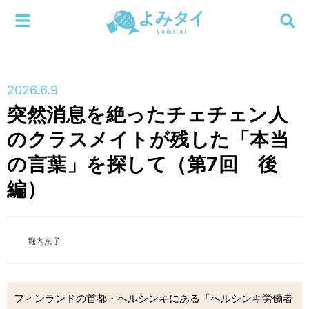
メニューを閉じる
よみタイ
ホーム
2026.6.9
新着
突然消息を絶ったチェチェン人
検索する
のクラスメイトが残した「本当
連載
の言葉」を探して（第7回 後
新刊
編）
特集
堀内京子
編集部
フィンランドの首都・ヘルシンキにある「ヘルシンキ労働者