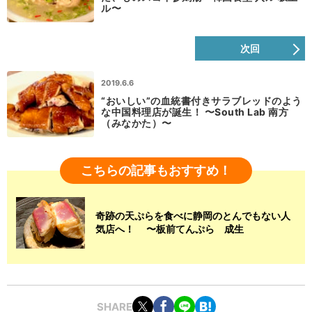
ル〜
次回
2019.6.6
“おいしい”の血統書付きサラブレッドのよう
な中国料理店が誕生！ 〜South Lab 南方
（みなかた）〜
こちらの記事もおすすめ！
奇跡の天ぷらを食べに静岡のとんでもない人
気店へ！ 〜板前てんぷら 成生
SHARE