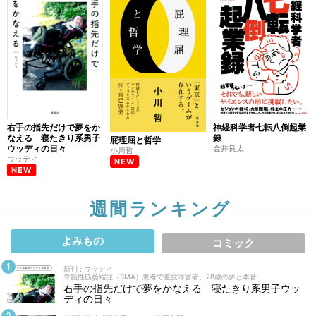
右手の指先だけで夢をか
神経科学者七転八倒起業
なえる 寝たきり系男子
録
屁理屈と哲学
ウッディの日々
金井良太
小川哲
ウッディ
NEW
NEW
週間ランキング
よみもの
コミック
新刊 : ウッディ
脊髄性筋萎縮症（SMA）患者で重度障害者。28歳の夢と本音
右手の指先だけで夢をかなえる 寝たきり系男子ウッ
ディの日々