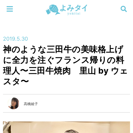
メニューを閉じる
よみタイ
ホーム
2019.5.30
新着
神のような三田牛の美味格上げ
検索する
に全力を注ぐフランス帰りの料
連載
理人〜三田牛焼肉 里山 by ウェ
新刊
スタ〜
特集
高橋綾子
編集部