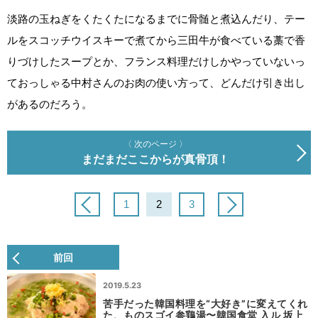
淡路の玉ねぎをくたくたになるまでに骨髄と煮込んだり、テー
ルをスコッチウイスキーで煮てから三田牛が食べている藁で香
りづけしたスープとか、フランス料理だけしかやっていないっ
ておっしゃる中村さんのお肉の使い方って、どんだけ引き出し
があるのだろう。
〈 次のページ 〉
まだまだここからが真骨頂！
1
2
3
前回
2019.5.23
苦手だった韓国料理を“大好き”に変えてくれ
た、ものスゴイ参鶏湯〜韓国食堂 入ル 坂上