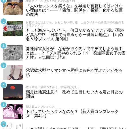
伊藤弘了「感想迷子のための映画入門」
『人のセックスを笑うな』を早送り視聴してはいけな
い理由とは？――「四角」関係を「視覚」化する映画
の魔法
目指すは山頂よりも、おもしろい寄り道 山岳ライター高橋庄太郎の山の名
＆珍プレイス
もしも海から歩いたら、何日かかる？ ここが我が国の
ど真ん中!? 「日本で海岸線から一番遠い地点」【山の
名＆珍プレイス 第9回】
発達障害女性が、なぜか行く先々でモテてしまう理由
とは……？『ダメ恋やめられる！？ 発達障害女子の愛
と性』人気回試し読み
承認欲求型ヤリマン女〜尻軽にも色々学ぶことがある
話
佐々木亮「酒のつまみは、宇宙のはなし」
満月は地震注意？ 改めて注目したい大地震と月との
関係
新人賞コンプレックス
トガッていたらダメなのか？【新人賞コンプレック
ス 第4回】
夫と会話をしないのは「自衛」…リアル『妻が口をきい