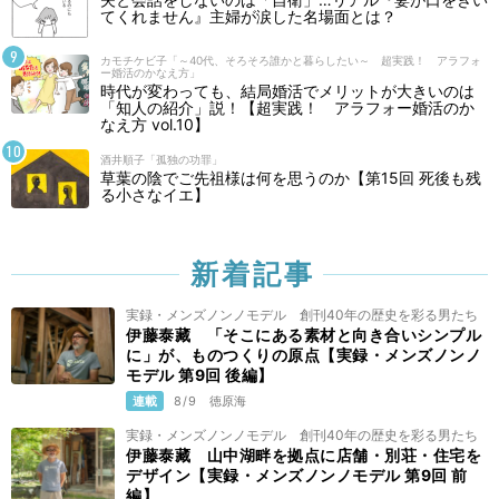
てくれません』主婦が涙した名場面とは？
カモチケビ子「～40代、そろそろ誰かと暮らしたい～ 超実践！ アラフォ
ー婚活のかなえ方」
時代が変わっても、結局婚活でメリットが大きいのは
「知人の紹介」説！【超実践！ アラフォー婚活のか
なえ方 vol.10】
酒井順子「孤独の功罪」
草葉の陰でご先祖様は何を思うのか【第15回 死後も残
る小さなイエ】
新着記事
実録・メンズノンノモデル 創刊40年の歴史を彩る男たち
伊藤泰藏 「そこにある素材と向き合いシンプル
に」が、ものつくりの原点【実録・メンズノンノ
モデル 第9回 後編】
連載
8/9
徳原海
実録・メンズノンノモデル 創刊40年の歴史を彩る男たち
伊藤泰藏 山中湖畔を拠点に店舗・別荘・住宅を
デザイン【実録・メンズノンノモデル 第9回 前
編】