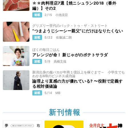
☆☆肉料理店7選【焼ニシュラン2018（番外
編）】その2
連載
2/15
小池克臣
グリズリー世代のバック・トゥ・ザ・ストリート
“つまようじシーシー親父”にだけはなりたくない
連載
5/22
佐藤誠二朗
ぼくの毎日ごはん
アレンジが命！ 新じゃがのポテトサラダ
連載
5/9
高橋文哉
新潟出身の服バカが年商１億以上を稼ぐまで～ 小学生でも
わかるMBのビジネス成功論
論理より直感の方が優れている? 〜役割で定義す
る相対価値論
連載
5/14
MB
新刊情報