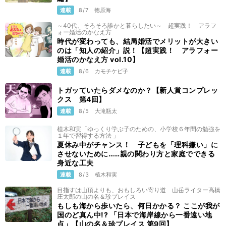
連載
8/7
徳原海
～40代、そろそろ誰かと暮らしたい～ 超実践！ アラフ
ォー婚活のかなえ方
時代が変わっても、結局婚活でメリットが大きい
のは「知人の紹介」説！【超実践！ アラフォー
婚活のかなえ方 vol.10】
連載
8/6
カモチケビ子
トガッていたらダメなのか？【新人賞コンプレッ
クス 第4回】
連載
8/5
大滝瓶太
植木和実「ゆっくり学ぶ子のための、小学校６年間の勉強を
１年で習得する方法 」
夏休み中がチャンス！ 子どもを「理科嫌い」に
させないために……親の関わり方と家庭でできる
身近な工夫
連載
8/3
植木和実
目指すは山頂よりも、おもしろい寄り道 山岳ライター高橋
庄太郎の山の名＆珍プレイス
もしも海から歩いたら、何日かかる？ ここが我が
国のど真ん中!? 「日本で海岸線から一番遠い地
点」【山の名＆珍プレイス 第9回】