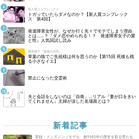
新人賞コンプレックス
トガッていたらダメなのか？【新人賞コンプレック
ス 第4回】
発達障害女性が、なぜか行く先々でモテてしまう理由
とは……？『ダメ恋やめられる！？ 発達障害女子の愛
と性』人気回試し読み
酒井順子「孤独の功罪」
草葉の陰でご先祖様は何を思うのか【第15回 死後も残
る小さなイエ】
禁止になった交霊術
夫と会話をしないのは「自衛」…リアル『妻が口をきい
てくれません』主婦が涙した名場面とは？
新着記事
実録・メンズノンノモデル 創刊40年の歴史を彩る男たち