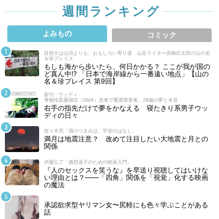
週間ランキング
よみもの
コミック
目指すは山頂よりも、おもしろい寄り道 山岳ライター高橋庄太郎の山の名
＆珍プレイス
もしも海から歩いたら、何日かかる？ ここが我が国の
ど真ん中!? 「日本で海岸線から一番遠い地点」【山の
名＆珍プレイス 第9回】
新刊 : ウッディ
脊髄性筋萎縮症（SMA）患者で重度障害者。28歳の夢と本音
右手の指先だけで夢をかなえる 寝たきり系男子ウッ
ディの日々
佐々木亮「酒のつまみは、宇宙のはなし」
満月は地震注意？ 改めて注目したい大地震と月との
関係
伊藤弘了「感想迷子のための映画入門」
『人のセックスを笑うな』を早送り視聴してはいけな
い理由とは？――「四角」関係を「視覚」化する映画
の魔法
承認欲求型ヤリマン女〜尻軽にも色々学ぶことがある
話