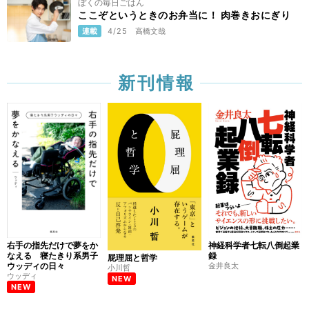
ぼくの毎日ごはん
ここぞというときのお弁当に！ 肉巻きおにぎり
連載
4/25
高橋文哉
新刊情報
右手の指先だけで夢をか
神経科学者七転八倒起業
なえる 寝たきり系男子
録
屁理屈と哲学
ウッディの日々
金井良太
小川哲
ウッディ
NEW
NEW