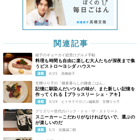
関連記事
綾子のギョーカイ総受けグルメ手帖
料理も時間も自由に楽しむ大人たちが深夜まで集
うビストロ〜ヨシダ ハウス〜
連載
4/25
高橋綾子
甘糟りり子の「鎌倉暮らしの鎌倉ごはん」
記憶に馴染んだいつもの味が、また新しい記憶を
作ってくれる【ブラッスリー シェ・アキ】
連載
3/29
ヒトサラマガジン編集部
甘糟りり子
グリズリー世代のバック・トゥ・ザ・ストリート
スニーカー～こだわりがなければないで、選ぶの
が楽しいのだ
連載
5/2
佐藤誠二朗