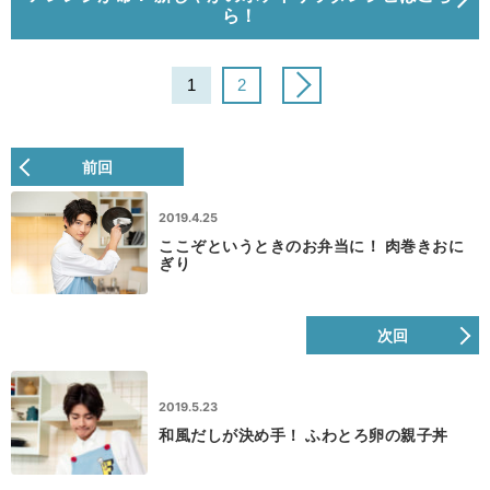
ら！
1
2
前回
2019.4.25
ここぞというときのお弁当に！ 肉巻きおに
ぎり
次回
2019.5.23
和風だしが決め手！ ふわとろ卵の親子丼