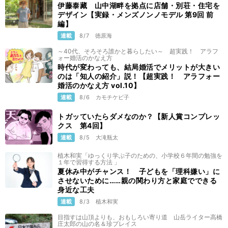
伊藤泰藏 山中湖畔を拠点に店舗・別荘・住宅を
デザイン【実録・メンズノンノモデル 第9回 前
編】
連載
8/7
徳原海
～40代、そろそろ誰かと暮らしたい～ 超実践！ アラフ
ォー婚活のかなえ方
時代が変わっても、結局婚活でメリットが大きい
のは「知人の紹介」説！【超実践！ アラフォー
婚活のかなえ方 vol.10】
連載
8/6
カモチケビ子
トガッていたらダメなのか？【新人賞コンプレッ
クス 第4回】
連載
8/5
大滝瓶太
植木和実「ゆっくり学ぶ子のための、小学校６年間の勉強を
１年で習得する方法 」
夏休み中がチャンス！ 子どもを「理科嫌い」に
させないために……親の関わり方と家庭でできる
身近な工夫
連載
8/3
植木和実
目指すは山頂よりも、おもしろい寄り道 山岳ライター高橋
庄太郎の山の名＆珍プレイス