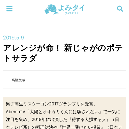
メニューを閉じる
よみタイ
ホーム
2019.5.9
新着
アレンジが命！ 新じゃがのポテ
検索する
トサラダ
連載
新刊
高橋文哉
特集
男子高生ミスターコン2017グランプリを受賞、
編集部
AbemaTV「太陽とオオカミくんには騙されない」で一気に
注目を集め、2018年に出演した『得する人損する人』（日
本テレビ系）の料理対決や『世界一受けたい授業』（日本テ