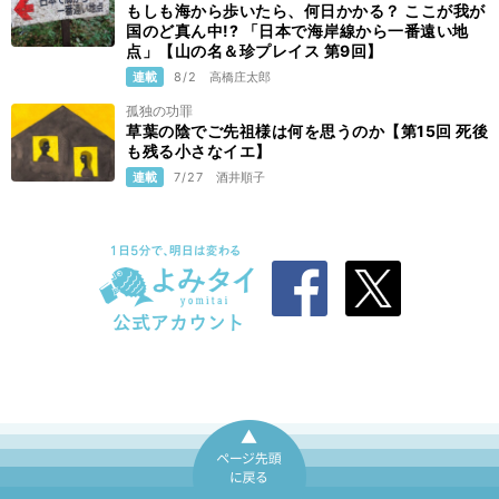
もしも海から歩いたら、何日かかる？ ここが我が
国のど真ん中!? 「日本で海岸線から一番遠い地
点」【山の名＆珍プレイス 第9回】
連載
8/2
高橋庄太郎
孤独の功罪
草葉の陰でご先祖様は何を思うのか【第15回 死後
も残る小さなイエ】
連載
7/27
酒井順子