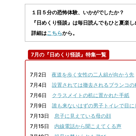
１日５分の恐怖体験、いかがでしたか？
『日めくり怪談』は毎日読んでもひと夏楽し
詳細は
こちら
から。
7月の『日めくり怪談』特集一覧
7月2日
夜道を歩く女性の二人組が向かう先
7月4日
設置されては撤去されるブランコの
7月6日
クラスメイトの机に置かれた手紙
7月9日
誰も来ないはずの男子トイレで目に
7月13日
息子に見えている母の顔
7月15日
内線電話から聞こえてくる声