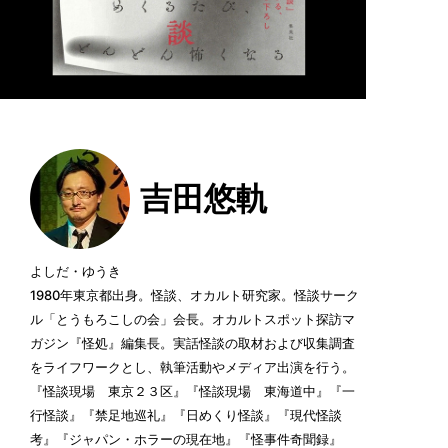
吉田悠軌
よしだ・ゆうき
1980年東京都出身。怪談、オカルト研究家。怪談サーク
ル「とうもろこしの会」会長。オカルトスポット探訪マ
ガジン『怪処』編集長。実話怪談の取材および収集調査
をライフワークとし、執筆活動やメディア出演を行う。
『怪談現場 東京２３区』『怪談現場 東海道中』『一
行怪談』『禁足地巡礼』『日めくり怪談』『現代怪談
考』『ジャパン・ホラーの現在地』『怪事件奇聞録』