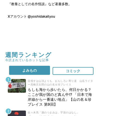
『教養としての名作怪談』など著書多数。
Xアカウント
@yoshidakaityou
週間ランキング
今読まれているホットな記事
よみもの
コミック
目指すは山頂よりも、おもしろい寄り道 山岳ライタ
ー高橋庄太郎の山の名＆珍プレイス
もしも海から歩いたら、何日かかる？
ここが我が国のど真ん中!? 「日本で海
岸線から一番遠い地点」【山の名＆珍
プレイス 第9回】
佐々木亮「酒のつまみは、宇宙のはなし」