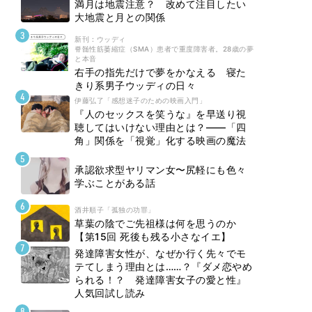
満月は地震注意？ 改めて注目したい
大地震と月との関係
新刊 : ウッディ
脊髄性筋萎縮症（SMA）患者で重度障害者。28歳の夢
と本音
右手の指先だけで夢をかなえる 寝た
きり系男子ウッディの日々
伊藤弘了「感想迷子のための映画入門」
『人のセックスを笑うな』を早送り視
聴してはいけない理由とは？――「四
角」関係を「視覚」化する映画の魔法
承認欲求型ヤリマン女〜尻軽にも色々
学ぶことがある話
酒井順子「孤独の功罪」
草葉の陰でご先祖様は何を思うのか
【第15回 死後も残る小さなイエ】
発達障害女性が、なぜか行く先々でモ
テてしまう理由とは……？『ダメ恋やめ
られる！？ 発達障害女子の愛と性』
人気回試し読み