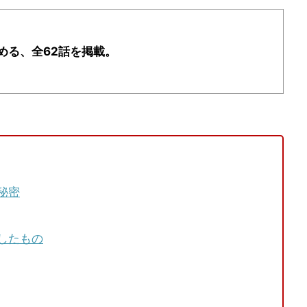
める、全62話を掲載。
秘密
したもの