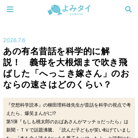
メニューを閉じる
よみタイ
ホーム
2026.7.6
新着
あの有名昔話を科学的に解
検索する
説！ 義母を大根畑まで吹き飛
連載
ばした「へっこき嫁さん」のお
新刊
ならの速さはどのくらい？
特集
『空想科学読本』の柳田理科雄先生が昔話を科学の視点で考
編集部
えたら、爆笑まんがに!?
第1弾『もしも桃太郎のおばあさんがマッチョだったら』は
新聞・ＴＶで話題沸騰、「読んだ子どもが笑い転げていまし