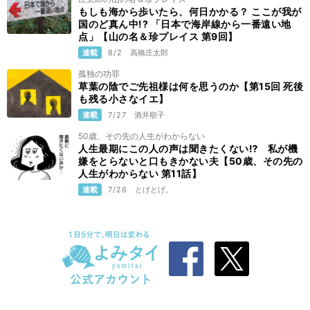
もしも海から歩いたら、何日かかる？ ここが我が
国のど真ん中!? 「日本で海岸線から一番遠い地
点」【山の名＆珍プレイス 第9回】
連載
8/2
高橋庄太郎
孤独の功罪
草葉の陰でご先祖様は何を思うのか【第15回 死後
も残る小さなイエ】
連載
7/27
酒井順子
50歳、その先の人生がわからない
人生最期にこの人の声は聞きたくない⁉ 私が機
嫌をとらないと口もきかない夫【50歳、その先の
人生がわからない 第11話】
連載
7/26
とげとげ。