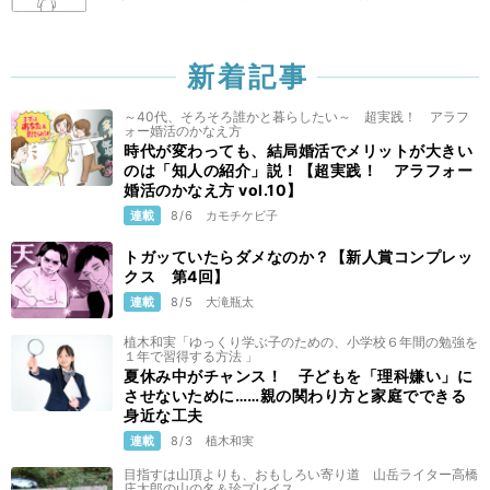
新着記事
～40代、そろそろ誰かと暮らしたい～ 超実践！ アラフ
ォー婚活のかなえ方
時代が変わっても、結局婚活でメリットが大きい
のは「知人の紹介」説！【超実践！ アラフォー
婚活のかなえ方 vol.10】
連載
8/6
カモチケビ子
トガッていたらダメなのか？【新人賞コンプレッ
クス 第4回】
連載
8/5
大滝瓶太
植木和実「ゆっくり学ぶ子のための、小学校６年間の勉強を
１年で習得する方法 」
夏休み中がチャンス！ 子どもを「理科嫌い」に
させないために……親の関わり方と家庭でできる
身近な工夫
連載
8/3
植木和実
目指すは山頂よりも、おもしろい寄り道 山岳ライター高橋
庄太郎の山の名＆珍プレイス