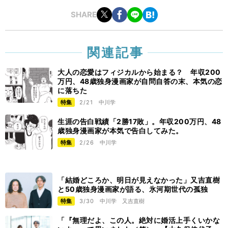
SHARE
関連記事
大人の恋愛はフィジカルから始まる？ 年収200
万円、48歳独身漫画家が自問自答の末、本気の恋
に落ちた
特集
2/21
中川学
生涯の告白戦績「2勝17敗」。年収200万円、48
歳独身漫画家が本気で告白してみた。
特集
2/26
中川学
「結婚どころか、明日が見えなかった」又吉直樹
と50歳独身漫画家が語る、氷河期世代の孤独
特集
3/30
中川学
又吉直樹
「『無理だよ、この人。絶対に婚活上手くいかな