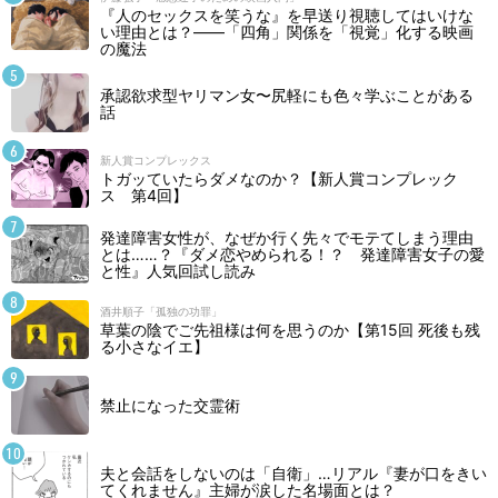
『人のセックスを笑うな』を早送り視聴してはいけな
い理由とは？――「四角」関係を「視覚」化する映画
の魔法
承認欲求型ヤリマン女〜尻軽にも色々学ぶことがある
話
新人賞コンプレックス
トガッていたらダメなのか？【新人賞コンプレック
ス 第4回】
発達障害女性が、なぜか行く先々でモテてしまう理由
とは……？『ダメ恋やめられる！？ 発達障害女子の愛
と性』人気回試し読み
酒井順子「孤独の功罪」
草葉の陰でご先祖様は何を思うのか【第15回 死後も残
る小さなイエ】
禁止になった交霊術
夫と会話をしないのは「自衛」…リアル『妻が口をきい
てくれません』主婦が涙した名場面とは？