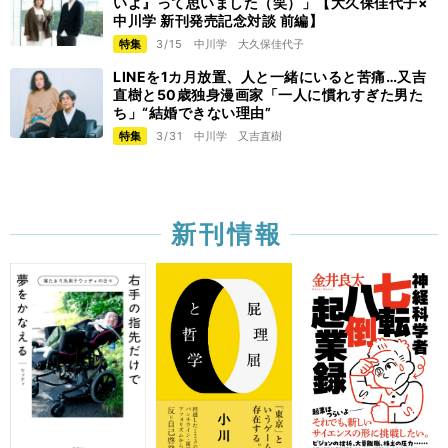
いよ』って思いました（笑）」【大久保佳代子×
中川学 新刊発売記念対談 前編】
特集
3/15
中川学
大久保佳代子
LINEを1カ月放置、人と一緒にいると苦痛…又吉
直樹と50歳独身漫画家「一人に慣れすぎた男た
ち」“結婚できない理由”
特集
3/31
中川学
又吉直樹
新刊情報