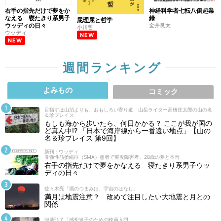
右手の指先だけで夢をか
神経科学者七転八倒起業
なえる 寝たきり系男子
録
屁理屈と哲学
ウッディの日々
金井良太
小川哲
ウッディ
NEW
NEW
週間ランキング
よみもの
コミック
目指すは山頂よりも、おもしろい寄り道 山岳ライター高橋庄太郎の山の名
＆珍プレイス
もしも海から歩いたら、何日かかる？ ここが我が国の
ど真ん中!? 「日本で海岸線から一番遠い地点」【山の
名＆珍プレイス 第9回】
新刊 : ウッディ
脊髄性筋萎縮症（SMA）患者で重度障害者。28歳の夢と本音
右手の指先だけで夢をかなえる 寝たきり系男子ウッ
ディの日々
佐々木亮「酒のつまみは、宇宙のはなし」
満月は地震注意？ 改めて注目したい大地震と月との
関係
伊藤弘了「感想迷子のための映画入門」