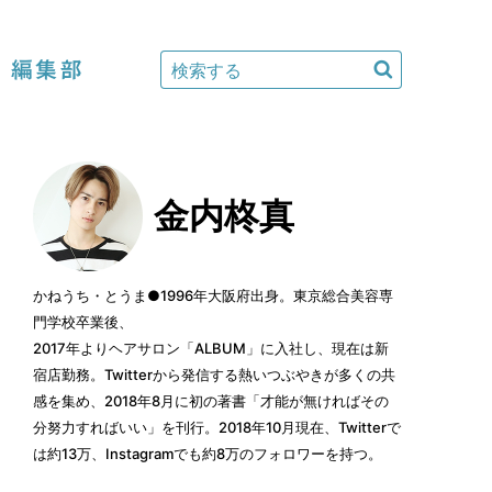
編集部
金内柊真
かねうち・とうま●1996年大阪府出身。東京総合美容専
門学校卒業後、
2017年よりヘアサロン「ALBUM」に入社し、現在は新
宿店勤務。Twitterから発信する熱いつぶやきが多くの共
感を集め、2018年8月に初の著書「才能が無ければその
分努力すればいい」を刊行。2018年10月現在、Twitterで
は約13万、Instagramでも約8万のフォロワーを持つ。