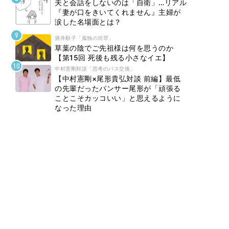
夫と会話をしないのは「自衛」…リアル
『妻が口をきいてくれません』主婦が
涙した名場面とは？
酒井順子「孤独の功罪」
草葉の陰でご先祖様は何を思うのか
【第15回 死後も残る小さなイエ】
中村憲剛対談「思考のパス交換」
【中村憲剛×尾形貴弘対談 前編】最低
の先輩だったパンサー尾形が「頑張る
ことこそカッコいい」と思えるように
なった理由