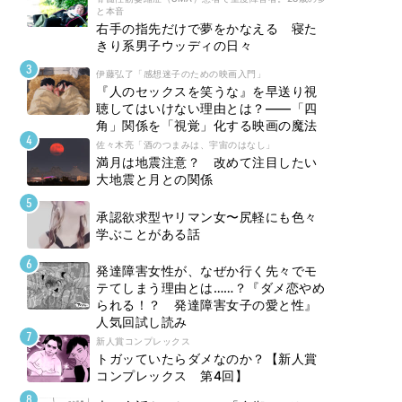
と本音
右手の指先だけで夢をかなえる 寝た
きり系男子ウッディの日々
伊藤弘了「感想迷子のための映画入門」
『人のセックスを笑うな』を早送り視
聴してはいけない理由とは？――「四
角」関係を「視覚」化する映画の魔法
佐々木亮「酒のつまみは、宇宙のはなし」
満月は地震注意？ 改めて注目したい
大地震と月との関係
承認欲求型ヤリマン女〜尻軽にも色々
学ぶことがある話
発達障害女性が、なぜか行く先々でモ
テてしまう理由とは……？『ダメ恋やめ
られる！？ 発達障害女子の愛と性』
人気回試し読み
新人賞コンプレックス
トガッていたらダメなのか？【新人賞
コンプレックス 第4回】