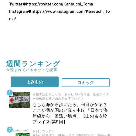
Twitter●
https://twitter.com/Kaneuchi_Toma
Instagram●
https://www.instagram.com/Kaneuchi_To
ma/
週間ランキング
今読まれているホットな記事
よみもの
コミック
目指すは山頂よりも、おもしろい寄り道 山岳ライタ
ー高橋庄太郎の山の名＆珍プレイス
もしも海から歩いたら、何日かかる？
ここが我が国のど真ん中!? 「日本で海
岸線から一番遠い地点」【山の名＆珍
プレイス 第9回】
新刊 : ウッディ
脊髄性筋萎縮症（SMA）患者で重度障害者。28歳の夢