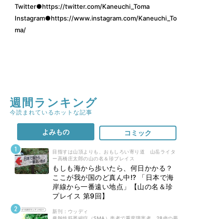
Twitter●
https://twitter.com/Kaneuchi_Toma
Instagram●
https://www.instagram.com/Kaneuchi_To
ma/
週間ランキング
今読まれているホットな記事
よみもの
コミック
目指すは山頂よりも、おもしろい寄り道 山岳ライタ
ー高橋庄太郎の山の名＆珍プレイス
もしも海から歩いたら、何日かかる？
ここが我が国のど真ん中!? 「日本で海
岸線から一番遠い地点」【山の名＆珍
プレイス 第9回】
新刊 : ウッディ
脊髄性筋萎縮症（SMA）患者で重度障害者。28歳の夢