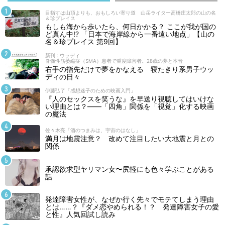
目指すは山頂よりも、おもしろい寄り道 山岳ライター高橋庄太郎の山の名
＆珍プレイス
もしも海から歩いたら、何日かかる？ ここが我が国の
ど真ん中!? 「日本で海岸線から一番遠い地点」【山の
名＆珍プレイス 第9回】
新刊 : ウッディ
脊髄性筋萎縮症（SMA）患者で重度障害者。28歳の夢と本音
右手の指先だけで夢をかなえる 寝たきり系男子ウッ
ディの日々
伊藤弘了「感想迷子のための映画入門」
『人のセックスを笑うな』を早送り視聴してはいけな
い理由とは？――「四角」関係を「視覚」化する映画
の魔法
佐々木亮「酒のつまみは、宇宙のはなし」
満月は地震注意？ 改めて注目したい大地震と月との
関係
承認欲求型ヤリマン女〜尻軽にも色々学ぶことがある
話
発達障害女性が、なぜか行く先々でモテてしまう理由
とは……？『ダメ恋やめられる！？ 発達障害女子の愛
と性』人気回試し読み