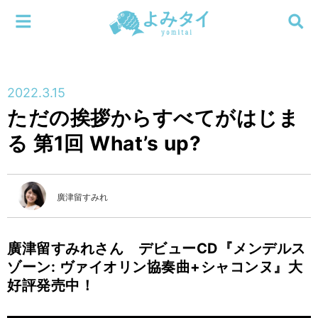
メニューを閉じる
よみタイ
ホーム
2022.3.15
新着
ただの挨拶からすべてがはじま
検索する
る 第1回 What’s up?
連載
新刊
廣津留すみれ
特集
廣津留すみれさん デビューCD『メンデルス
編集部
ゾーン: ヴァイオリン協奏曲+シャコンヌ』大
好評発売中！