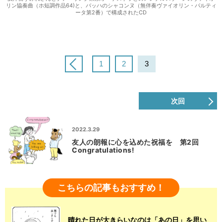
リン協奏曲（ホ短調作品64)と、バッハのシャコンヌ（無伴奏ヴァイオリン・パルティ
ータ第2番）で構成されたCD
1
2
3
次回
2022.3.29
友人の朗報に心を込めた祝福を 第2回
Congratulations!
こちらの記事もおすすめ！
晴れた日が大きらいなのは「あの日」を思い