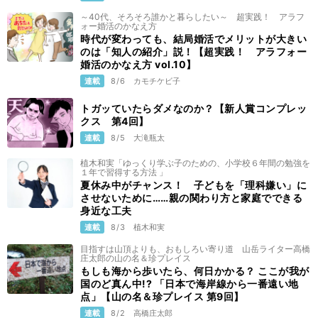
～40代、そろそろ誰かと暮らしたい～ 超実践！ アラフ
ォー婚活のかなえ方
時代が変わっても、結局婚活でメリットが大きい
のは「知人の紹介」説！【超実践！ アラフォー
婚活のかなえ方 vol.10】
連載
8/6
カモチケビ子
トガッていたらダメなのか？【新人賞コンプレッ
クス 第4回】
連載
8/5
大滝瓶太
植木和実「ゆっくり学ぶ子のための、小学校６年間の勉強を
１年で習得する方法 」
夏休み中がチャンス！ 子どもを「理科嫌い」に
させないために……親の関わり方と家庭でできる
身近な工夫
連載
8/3
植木和実
目指すは山頂よりも、おもしろい寄り道 山岳ライター高橋
庄太郎の山の名＆珍プレイス
もしも海から歩いたら、何日かかる？ ここが我が
国のど真ん中!? 「日本で海岸線から一番遠い地
点」【山の名＆珍プレイス 第9回】
連載
8/2
高橋庄太郎