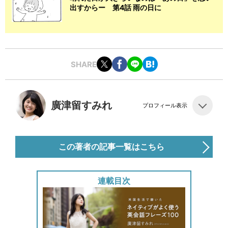
出すからー 第4話 雨の日に
SHARE
廣津留すみれ
プロフィール表示
この著者の記事一覧はこちら
連載目次