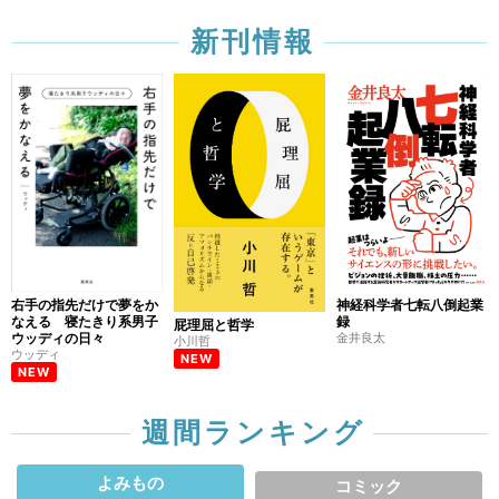
新刊情報
右手の指先だけで夢をか
神経科学者七転八倒起業
なえる 寝たきり系男子
録
屁理屈と哲学
ウッディの日々
金井良太
小川哲
ウッディ
NEW
NEW
週間ランキング
よみもの
コミック