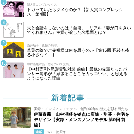
新人賞コンプレックス
トガッていたらダメなのか？【新人賞コンプレック
ス 第4回】
夫と会話をしないのは「自衛」…リアル『妻が口をきい
てくれません』主婦が涙した名場面とは？
酒井順子「孤独の功罪」
草葉の陰でご先祖様は何を思うのか【第15回 死後も残
る小さなイエ】
中村憲剛対談「思考のパス交換」
【中村憲剛×尾形貴弘対談 前編】最低の先輩だったパ
ンサー尾形が「頑張ることこそカッコいい」と思える
ようになった理由
新着記事
実録・メンズノンノモデル 創刊40年の歴史を彩る男たち
伊藤泰藏 山中湖畔を拠点に店舗・別荘・住宅を
デザイン【実録・メンズノンノモデル 第9回 前
編】
連載
8/7
徳原海