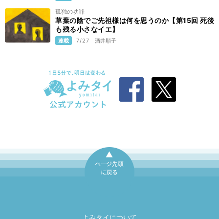
孤独の功罪
草葉の陰でご先祖様は何を思うのか【第15回 死後
も残る小さなイエ】
連載
7/27
酒井順子
ページ先頭に戻
る
よみタイについて