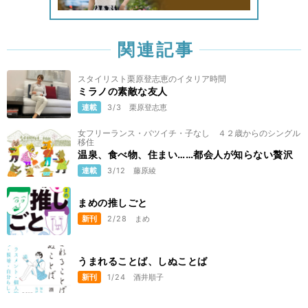
関連記事
スタイリスト栗原登志恵のイタリア時間
ミラノの素敵な友人
連載
3/3
栗原登志恵
女フリーランス・バツイチ・子なし ４２歳からのシングル
移住
温泉、食べ物、住まい……都会人が知らない贅沢
連載
3/12
藤原綾
まめの推しごと
新刊
2/28
まめ
うまれることば、しぬことば
新刊
1/24
酒井順子