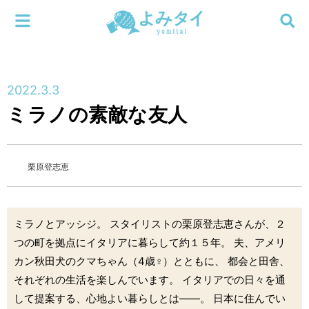
メニューを閉じる
よみタイ
ホーム
2022.3.3
新着
ミラノの素敵な友人
検索する
連載
栗原登志恵
新刊
特集
ミラノとアッシジ。 スタイリストの栗原登志恵さんが、２
つの町を拠点にイタリアに暮らして約１５年。 夫、アメリ
編集部
カン秋田犬のクマちゃん（4歳♀）とともに、 都会と田舎、
それぞれの生活を楽しんでいます。 イタリアでの日々を通
して提案する、心地よい暮らしとは――。 日本に住んでい