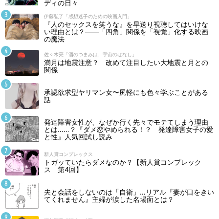
ディの日々
伊藤弘了「感想迷子のための映画入門」
『人のセックスを笑うな』を早送り視聴してはいけな
い理由とは？――「四角」関係を「視覚」化する映画
の魔法
佐々木亮「酒のつまみは、宇宙のはなし」
満月は地震注意？ 改めて注目したい大地震と月との
関係
承認欲求型ヤリマン女〜尻軽にも色々学ぶことがある
話
発達障害女性が、なぜか行く先々でモテてしまう理由
とは……？『ダメ恋やめられる！？ 発達障害女子の愛
と性』人気回試し読み
新人賞コンプレックス
トガッていたらダメなのか？【新人賞コンプレック
ス 第4回】
夫と会話をしないのは「自衛」…リアル『妻が口をきい
てくれません』主婦が涙した名場面とは？