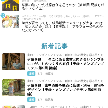
酒井順子「孤独の功罪」
草葉の陰でご先祖様は何を思うのか【第15回 死後も残
る小さなイエ】
カモチケビ子「～40代、そろそろ誰かと暮らしたい～ 超実践！ アラフォ
ー婚活のかなえ方」
時代が変わっても、結局婚活でメリットが大きいのは
「知人の紹介」説！【超実践！ アラフォー婚活のか
なえ方 vol.10】
新着記事
実録・メンズノンノモデル 創刊40年の歴史を彩る男たち
伊藤泰藏 「そこにある素材と向き合いシンプル
に」が、ものつくりの原点【実録・メンズノンノ
モデル 第9回 後編】
連載
8/9
徳原海
実録・メンズノンノモデル 創刊40年の歴史を彩る男たち
伊藤泰藏 山中湖畔を拠点に店舗・別荘・住宅を
デザイン【実録・メンズノンノモデル 第9回 前
編】
連載
8/7
徳原海
～40代、そろそろ誰かと暮らしたい～ 超実践！ アラフ