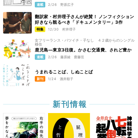
連載
2/26
野原広子
翻訳家・村井理子さんが絶賛！ ノンフィクション
好きなら観るべき「ドキュメンタリー」3作
特集
12/30
村井理子
女フリーランス・バツイチ・子なし ４２歳からのシングル
移住
鹿児島―東京3往復。かさむ交通費、されど豊か
連載
2/26
藤原綾
齋藤弦
うまれることば、しぬことば
新刊
1/24
酒井順子
新刊情報