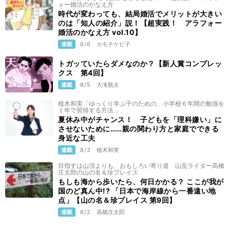
ォー婚活のかなえ方
時代が変わっても、結局婚活でメリットが大きい
のは「知人の紹介」説！【超実践！ アラフォー
婚活のかなえ方 vol.10】
連載
8/6
カモチケビ子
トガッていたらダメなのか？【新人賞コンプレッ
クス 第4回】
連載
8/5
大滝瓶太
植木和実「ゆっくり学ぶ子のための、小学校６年間の勉強を
１年で習得する方法 」
夏休み中がチャンス！ 子どもを「理科嫌い」に
させないために……親の関わり方と家庭でできる
身近な工夫
連載
8/3
植木和実
目指すは山頂よりも、おもしろい寄り道 山岳ライター高橋
庄太郎の山の名＆珍プレイス
もしも海から歩いたら、何日かかる？ ここが我が
国のど真ん中!? 「日本で海岸線から一番遠い地
点」【山の名＆珍プレイス 第9回】
連載
8/2
高橋庄太郎