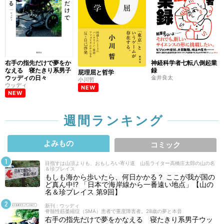
右手の指先だけで夢をか
神経科学者七転八倒起業
なえる 寝たきり系男子
録
屁理屈と哲学
ウッディの日々
金井良太
小川哲
ウッディ
NEW
NEW
週間ランキング
よみもの
コミック
目指すは山頂よりも、おもしろい寄り道 山岳ライター高橋庄太郎の山の名
＆珍プレイス
もしも海から歩いたら、何日かかる？ ここが我が国の
ど真ん中!? 「日本で海岸線から一番遠い地点」【山の
名＆珍プレイス 第9回】
新刊 : ウッディ
脊髄性筋萎縮症（SMA）患者で重度障害者。28歳の夢と本音
右手の指先だけで夢をかなえる 寝たきり系男子ウッ