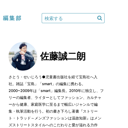
編集部
佐藤誠二朗
さとう・せいじろう●児童書出版社を経て宝島社へ入
社。雑誌「宝島」「smart」の編集に携わる。
2000~2009年は「smart」編集長。2010年に独立し、フ
リーの編集者、ライターとしてファッション、カルチャ
ーから健康、家庭医学に至るまで幅広いジャンルで編
集・執筆活動を行う。初の書き下ろし著書『ストリー
ト・トラッド～メンズファッションは温故知新』はメン
ズストリートスタイルへのこだわりと愛が溢れる力作