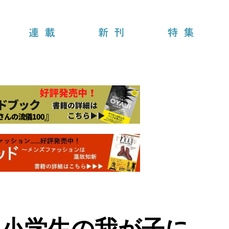
連載
新刊
特集
い小学生の我が子に