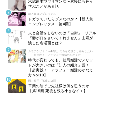
承認欲求型ヤリマン女〜尻軽にも色々
学ぶことがある話
新人賞コンプレックス
トガッていたらダメなのか？【新人賞
コンプレックス 第4回】
夫と会話をしないのは「自衛」…リアル
『妻が口をきいてくれません』主婦が
涙した名場面とは？
カモチケビ子「～40代、そろそろ誰かと暮らしたい
～ 超実践！ アラフォー婚活のかなえ方」
時代が変わっても、結局婚活でメリッ
トが大きいのは「知人の紹介」説！
【超実践！ アラフォー婚活のかなえ
方 vol.10】
酒井順子「孤独の功罪」
草葉の陰でご先祖様は何を思うのか
【第15回 死後も残る小さなイエ】