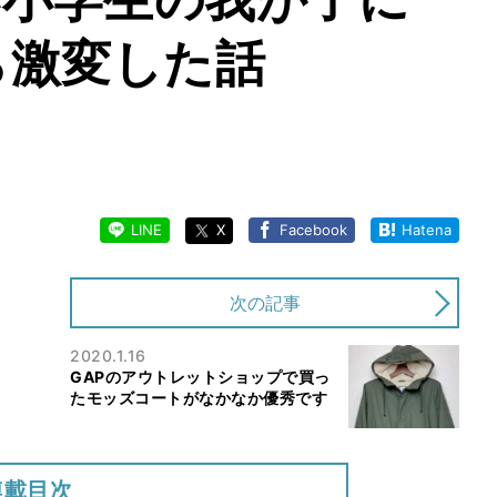
たら激変した話
LINE
X
Facebook
Hatena
次の記事
2020.1.16
GAPのアウトレットショップで買っ
たモッズコートがなかなか優秀です
連載目次