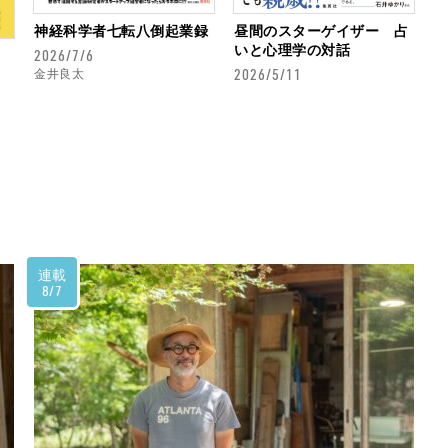
神経科学者七転八倒起業録
昼間のスターゲイザー 占
いと心理学の対話
2026/7/6
2026/5/11
金井良太
連載
8/7