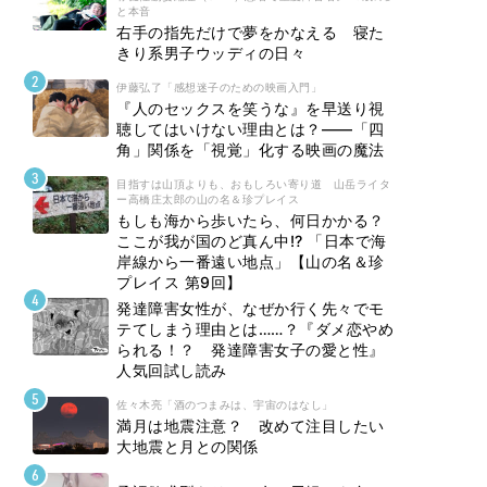
と本音
右手の指先だけで夢をかなえる 寝た
きり系男子ウッディの日々
伊藤弘了「感想迷子のための映画入門」
『人のセックスを笑うな』を早送り視
聴してはいけない理由とは？――「四
角」関係を「視覚」化する映画の魔法
目指すは山頂よりも、おもしろい寄り道 山岳ライタ
ー高橋庄太郎の山の名＆珍プレイス
もしも海から歩いたら、何日かかる？
ここが我が国のど真ん中!? 「日本で海
岸線から一番遠い地点」【山の名＆珍
プレイス 第9回】
発達障害女性が、なぜか行く先々でモ
テてしまう理由とは……？『ダメ恋やめ
られる！？ 発達障害女子の愛と性』
人気回試し読み
佐々木亮「酒のつまみは、宇宙のはなし」
満月は地震注意？ 改めて注目したい
大地震と月との関係