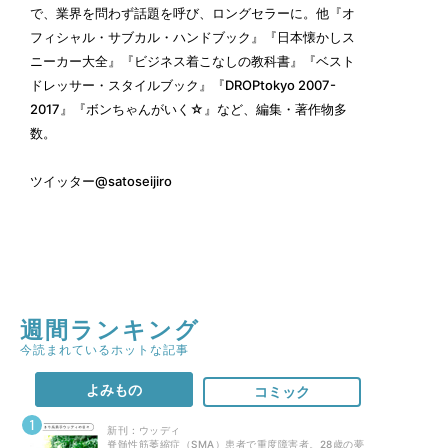
で、業界を問わず話題を呼び、ロングセラーに。他『オ
フィシャル・サブカル・ハンドブック』『日本懐かしス
ニーカー大全』『ビジネス着こなしの教科書』『ベスト
ドレッサー・スタイルブック』『DROPtokyo 2007-
2017』『ボンちゃんがいく☆』など、編集・著作物多
数。
ツイッター
@satoseijiro
週間ランキング
今読まれているホットな記事
よみもの
コミック
新刊 : ウッディ
脊髄性筋萎縮症（SMA）患者で重度障害者。28歳の夢