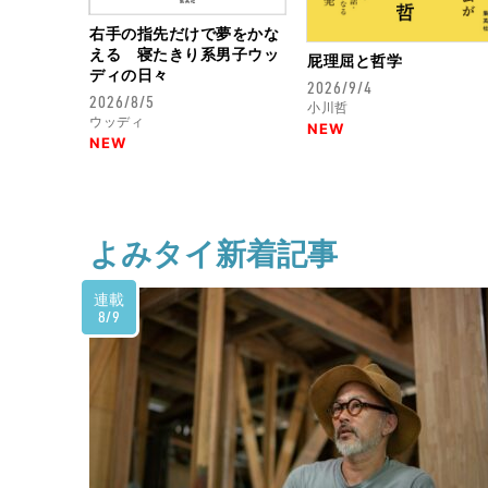
右手の指先だけで夢をかな
える 寝たきり系男子ウッ
屁理屈と哲学
ディの日々
2026/9/4
2026/8/5
小川哲
ウッディ
NEW
NEW
よみタイ新着記事
連載
8/9