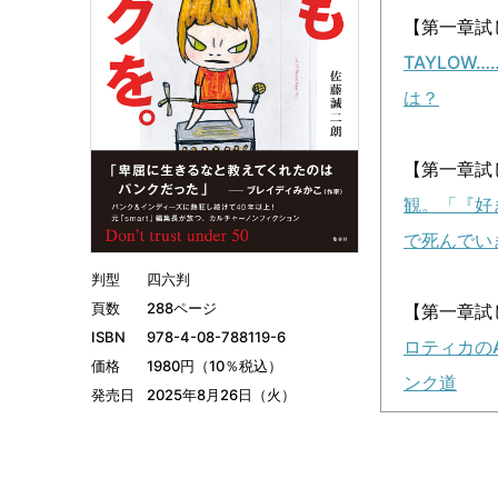
【第一章試
TAYLO
は？
【第一章試
観。「『好
で死んでい
判型
四六判
頁数
288ページ
【第一章試
ISBN
978-4-08-788119-6
ロティカの
価格
1980円（10％税込）
ンク道
発売日
2025年8月26日（火）