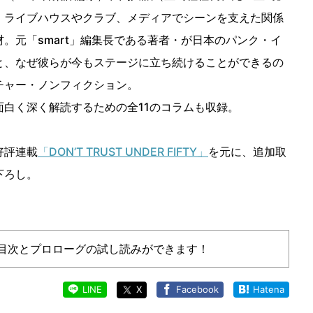
、ライブハウスやクラブ、メディアでシーンを支えた関係
。元「smart」編集長である著者・が日本のパンク・イ
と、なぜ彼らが今もステージに立ち続けることができるの
チャー・ノンフィクション。
面白く深く解読するための全11のコラムも収録。
好評連載
「DON’T TRUST UNDER FIFTY」
を元に、追加取
下ろし。
目次とプロローグの試し読みができます！
LINE
X
Facebook
Hatena