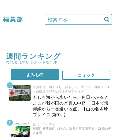
編集部
週間ランキング
今読まれているホットな記事
よみもの
コミック
目指すは山頂よりも、おもしろい寄り道 山岳ライタ
ー高橋庄太郎の山の名＆珍プレイス
もしも海から歩いたら、何日かかる？
ここが我が国のど真ん中!? 「日本で海
岸線から一番遠い地点」【山の名＆珍
プレイス 第9回】
新刊 : ウッディ
脊髄性筋萎縮症（SMA）患者で重度障害者。28歳の夢
と本音