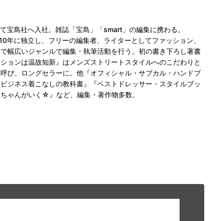
て宝島社へ入社。雑誌「宝島」「smart」の編集に携わる。
長。2010年に独立し、フリーの編集者、ライターとしてファッション、
まで幅広いジャンルで編集・執筆活動を行う。初の書き下ろし著書
ッションは温故知新』はメンズストリートスタイルへのこだわりと
を呼び、ロングセラーに。他『オフィシャル・サブカル・ハンドブ
『ビジネス着こなしの教科書』『ベストドレッサー・スタイルブッ
7』『ボンちゃんがいく☆』など、編集・著作物多数。