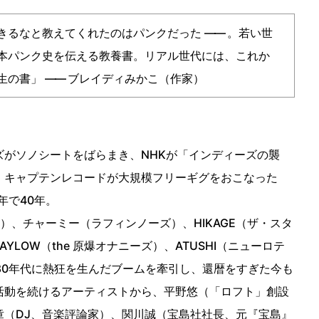
きるなと教えてくれたのはパンクだった
――
。若い世
本パンク史を伝える教養書。リアル世代には、これか
生の書」
――
ブレイディみかこ（作家）
ズがソノシートをばらまき、NHKが「インディーズの襲
、キャプテンレコードが大規模フリーギグをおこなった
今年で40年。
天）、チャーミー（ラフィンノーズ）、HIKAGE（ザ・スタ
AYLOW（the 原爆オナニーズ）、ATUSHI（ニューロテ
980年代に熱狂を生んだブームを牽引し、還暦をすぎた今も
活動を続けるアーティストから、平野悠（「ロフト」創設
章（DJ、音楽評論家）、関川誠（宝島社社長、元『宝島』