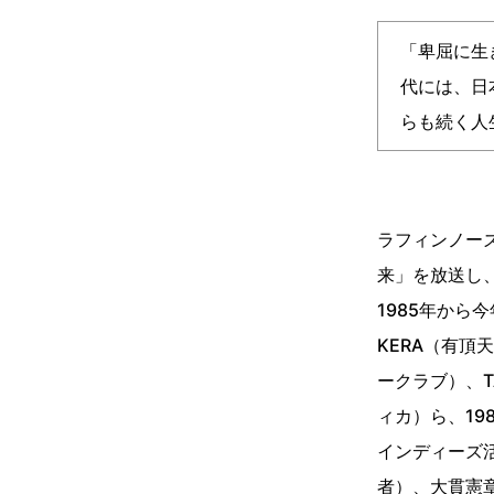
「卑屈に生
代には、日
らも続く人
ラフィンノー
来」を放送し
1985年から
KERA（有頂
ークラブ）、T
ィカ）ら、1
インディーズ
者）、大貫憲