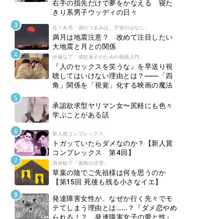
右手の指先だけで夢をかなえる 寝た
きり系男子ウッディの日々
佐々木亮「酒のつまみは、宇宙のはなし」
満月は地震注意？ 改めて注目したい
大地震と月との関係
伊藤弘了「感想迷子のための映画入門」
『人のセックスを笑うな』を早送り視
聴してはいけない理由とは？――「四
角」関係を「視覚」化する映画の魔法
承認欲求型ヤリマン女〜尻軽にも色々
学ぶことがある話
新人賞コンプレックス
トガッていたらダメなのか？【新人賞
コンプレックス 第4回】
酒井順子「孤独の功罪」
草葉の陰でご先祖様は何を思うのか
【第15回 死後も残る小さなイエ】
発達障害女性が、なぜか行く先々でモ
テてしまう理由とは……？『ダメ恋やめ
られる！？ 発達障害女子の愛と性』