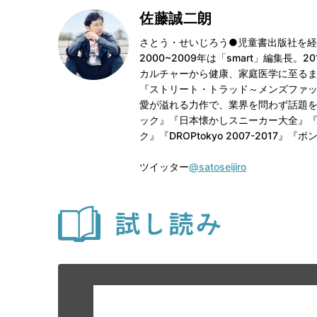
佐藤誠二朗
さとう・せいじろう●児童書出版社を経
2000~2009年は「smart」編集
カルチャーから健康、家庭医学に至る
『ストリート・トラッド～メンズファ
愛が溢れる力作で、業界を問わず話題
ック』『日本懐かしスニーカー大全』
ク』『DROPtokyo 2007-201
ツイッター
@satoseijiro