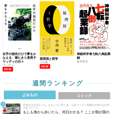
右手の指先だけで夢をか
神経科学者七転八倒起業
なえる 寝たきり系男子
録
屁理屈と哲学
ウッディの日々
金井良太
小川哲
ウッディ
NEW
NEW
週間ランキング
よみもの
コミック
目指すは山頂よりも、おもしろい寄り道 山岳ライター高橋庄太郎の山の名
＆珍プレイス
もしも海から歩いたら、何日かかる？ ここが我が国の