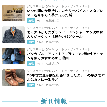
グリズリー世代のバック・トゥ・ザ・ストリート
いつの間にか復活していたリーバイス・スタプレ
ストを今さら入手に走った話
連載
9/17
佐藤誠二朗
グリズリー世代のバック・トゥ・ザ・ストリート
モッズゆかりのブランド、ベンシャーマンの中綿
入りジャケットは暖かいけどクール
連載
11/8
佐藤誠二朗
グリズリー世代のバック・トゥ・ザ・ストリート
パッカブル～アウトドアブランドの機能性アイテ
ムを強くおすすめする理由
連載
4/19
佐藤誠二朗
グリズリー世代のバック・トゥ・ザ・ストリート
20年前に運命的な出会いをしたダナーの希少モデ
ルはまさに一生モノ
連載
11/6
佐藤誠二朗
新刊情報