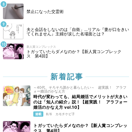
禁止になった交霊術
夫と会話をしないのは「自衛」…リアル『妻が口をきい
てくれません』主婦が涙した名場面とは？
新人賞コンプレックス
トガッていたらダメなのか？【新人賞コンプレック
ス 第4回】
新着記事
～40代、そろそろ誰かと暮らしたい～ 超実践！ アラフ
ォー婚活のかなえ方
時代が変わっても、結局婚活でメリットが大きい
のは「知人の紹介」説！【超実践！ アラフォー
婚活のかなえ方 vol.10】
連載
8/6
カモチケビ子
トガッていたらダメなのか？【新人賞コンプレッ
クス 第4回】