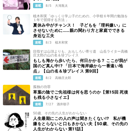
連載
8/5
大滝瓶太
植木和実「ゆっくり学ぶ子のための、小学校６年間の勉強を
１年で習得する方法 」
夏休み中がチャンス！ 子どもを「理科嫌い」に
させないために……親の関わり方と家庭でできる
身近な工夫
連載
8/3
植木和実
目指すは山頂よりも、おもしろい寄り道 山岳ライター高橋
庄太郎の山の名＆珍プレイス
もしも海から歩いたら、何日かかる？ ここが我が
国のど真ん中!? 「日本で海岸線から一番遠い地
点」【山の名＆珍プレイス 第9回】
連載
8/2
高橋庄太郎
孤独の功罪
草葉の陰でご先祖様は何を思うのか【第15回 死後
も残る小さなイエ】
連載
7/27
酒井順子
50歳、その先の人生がわからない
人生最期にこの人の声は聞きたくない⁉ 私が機
嫌をとらないと口もきかない夫【50歳、その先の
人生がわからない 第11話】