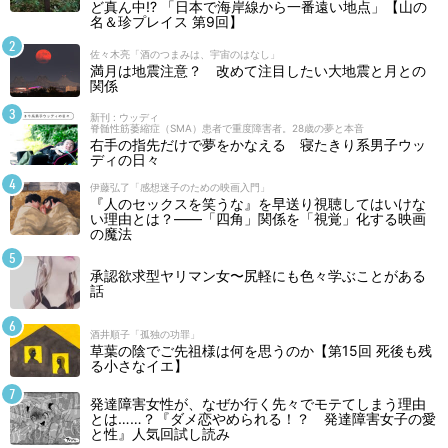
ど真ん中!? 「日本で海岸線から一番遠い地点」【山の
名＆珍プレイス 第9回】
佐々木亮「酒のつまみは、宇宙のはなし」
満月は地震注意？ 改めて注目したい大地震と月との
関係
新刊 : ウッディ
脊髄性筋萎縮症（SMA）患者で重度障害者。28歳の夢と本音
右手の指先だけで夢をかなえる 寝たきり系男子ウッ
ディの日々
伊藤弘了「感想迷子のための映画入門」
『人のセックスを笑うな』を早送り視聴してはいけな
い理由とは？――「四角」関係を「視覚」化する映画
の魔法
承認欲求型ヤリマン女〜尻軽にも色々学ぶことがある
話
酒井順子「孤独の功罪」
草葉の陰でご先祖様は何を思うのか【第15回 死後も残
る小さなイエ】
発達障害女性が、なぜか行く先々でモテてしまう理由
とは……？『ダメ恋やめられる！？ 発達障害女子の愛
と性』人気回試し読み