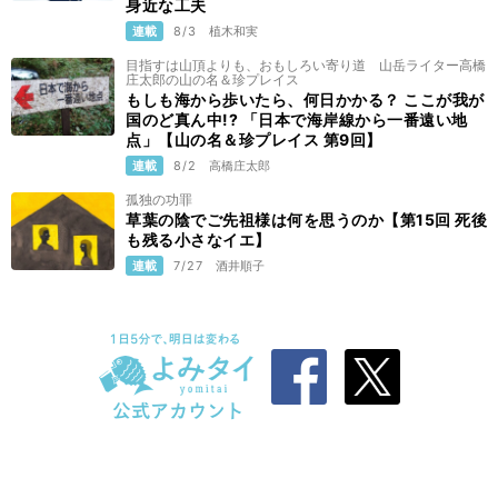
身近な工夫
連載
8/3
植木和実
目指すは山頂よりも、おもしろい寄り道 山岳ライター高橋
庄太郎の山の名＆珍プレイス
もしも海から歩いたら、何日かかる？ ここが我が
国のど真ん中!? 「日本で海岸線から一番遠い地
点」【山の名＆珍プレイス 第9回】
連載
8/2
高橋庄太郎
孤独の功罪
草葉の陰でご先祖様は何を思うのか【第15回 死後
も残る小さなイエ】
連載
7/27
酒井順子