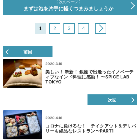
〈 次のページ 〉
まずは泡を片手に軽くつまみましょうか
1
2
3
4
前回
2020.3.19
美しい！ 斬新！ 銀座で出逢ったイノベーテ
ィブなインド料理に感動！ 〜SPICE LAB
TOKYO
次回
2020.4.16
コロナに負けるな！ テイクアウト＆デリバ
リーも絶品なレストラン〜PART1