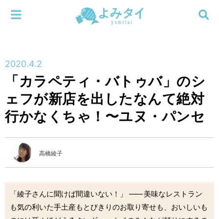
メニューを閉じる
よみタイ
ホーム
2020.4.2
新着
「カラペティ・バトゥバ」のシ
検索する
ェフが新店を出したなんて絶対
連載
行かなくちゃ！〜ユヌ・パンセ
新刊
特集
高橋綾子
編集部
「綾子さんに聞けば間違いない！」
――
美味なレストラン
も気の利いた手土産もとびきりのお取り寄せも、おいしいも