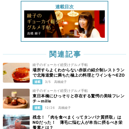
連載目次
関連記事
綾子のギョーカイ総受けグルメ手帖
場所すらよくわからない赤坂の紹介制レストラン
で北海道愛に満ちた極上の料理とワインを〜EZO
連載
3/5
高橋綾子
綾子のギョーカイ総受けグルメ手帖
東日本橋にひっそりと存在する驚愕の美味フレン
チ～mille
連載
12/26
高橋綾子
残念！ 「肉を食べまくってタンパク質摂取」は
NGだった！ 薄毛に悩む人が本当に摂るべき栄
養素とは？