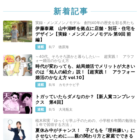
新着記事
実録・メンズノンノモデル 創刊40年の歴史を彩る男たち
伊藤泰藏 山中湖畔を拠点に店舗・別荘・住宅を
デザイン【実録・メンズノンノモデル 第9回 前
編】
連載
8/7
徳原海
～40代、そろそろ誰かと暮らしたい～ 超実践！ アラフ
ォー婚活のかなえ方
時代が変わっても、結局婚活でメリットが大きい
のは「知人の紹介」説！【超実践！ アラフォー
婚活のかなえ方 vol.10】
連載
8/6
カモチケビ子
トガッていたらダメなのか？【新人賞コンプレッ
クス 第4回】
連載
8/5
大滝瓶太
植木和実「ゆっくり学ぶ子のための、小学校６年間の勉強を
１年で習得する方法 」
夏休み中がチャンス！ 子どもを「理科嫌い」に
させないために……親の関わり方と家庭でできる