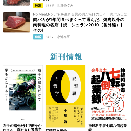
特集
3/28
田路めぐみ
No Meat,No Life.を生きる男の肉だらけの日々 肉バカ日誌
肉バカが1年間食べまくって選んだ、焼肉以外の
肉料理の名店【焼ニシュラン2019（番外編）】
その1
連載
3/27
小池克臣
新刊情報
右手の指先だけで夢をか
神経科学者七転八倒起業
なえる 寝たきり系男子
録
屁理屈と哲学