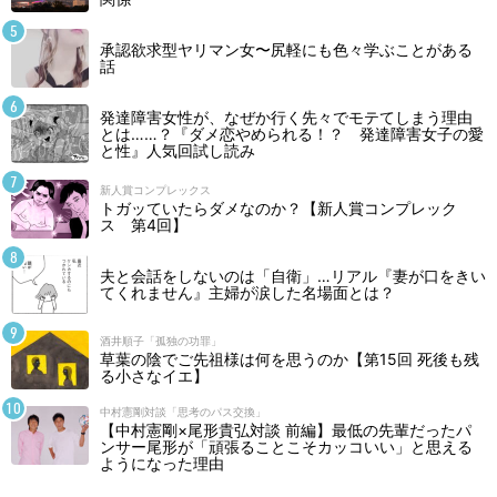
承認欲求型ヤリマン女〜尻軽にも色々学ぶことがある
話
発達障害女性が、なぜか行く先々でモテてしまう理由
とは……？『ダメ恋やめられる！？ 発達障害女子の愛
と性』人気回試し読み
新人賞コンプレックス
トガッていたらダメなのか？【新人賞コンプレック
ス 第4回】
夫と会話をしないのは「自衛」…リアル『妻が口をきい
てくれません』主婦が涙した名場面とは？
酒井順子「孤独の功罪」
草葉の陰でご先祖様は何を思うのか【第15回 死後も残
る小さなイエ】
中村憲剛対談「思考のパス交換」
【中村憲剛×尾形貴弘対談 前編】最低の先輩だったパ
ンサー尾形が「頑張ることこそカッコいい」と思える
ようになった理由