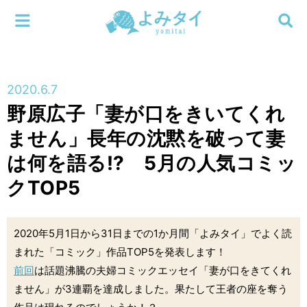
メニューを閉じる
よみタイ
ホーム
2020.6.7
新着
野原広子「妻が口をきいてくれ
検索する
ません」長年の沈黙を破って妻
連載
は何を語る!? 5月の人気コミッ
新刊
クTOP5
特集
2020年5月1日から31日までの1か月間「よみタイ」でよく読
編集部
まれた「コミック」作品TOP5を発表します！
前回
は話題沸騰の夫婦コミックエッセイ「妻が口をきてくれ
ません」が3連覇を達成しました。果たして王者の座を奪う