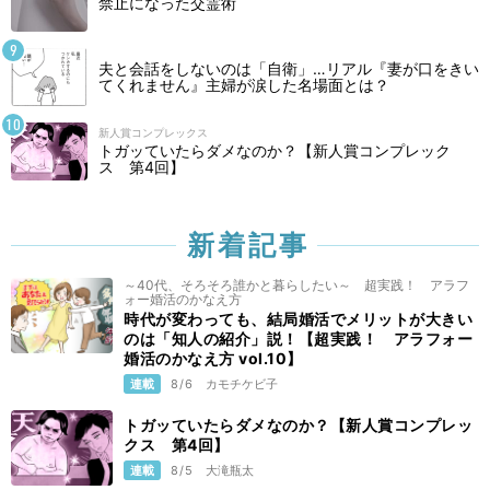
禁止になった交霊術
夫と会話をしないのは「自衛」…リアル『妻が口をきい
てくれません』主婦が涙した名場面とは？
新人賞コンプレックス
トガッていたらダメなのか？【新人賞コンプレック
ス 第4回】
新着記事
～40代、そろそろ誰かと暮らしたい～ 超実践！ アラフ
ォー婚活のかなえ方
時代が変わっても、結局婚活でメリットが大きい
のは「知人の紹介」説！【超実践！ アラフォー
婚活のかなえ方 vol.10】
連載
8/6
カモチケビ子
トガッていたらダメなのか？【新人賞コンプレッ
クス 第4回】
連載
8/5
大滝瓶太