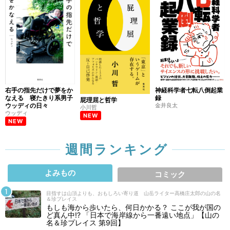
右手の指先だけで夢をか
神経科学者七転八倒起業
なえる 寝たきり系男子
録
屁理屈と哲学
ウッディの日々
金井良太
小川哲
ウッディ
NEW
NEW
週間ランキング
よみもの
コミック
目指すは山頂よりも、おもしろい寄り道 山岳ライター高橋庄太郎の山の名
＆珍プレイス
もしも海から歩いたら、何日かかる？ ここが我が国の
ど真ん中!? 「日本で海岸線から一番遠い地点」【山の
名＆珍プレイス 第9回】