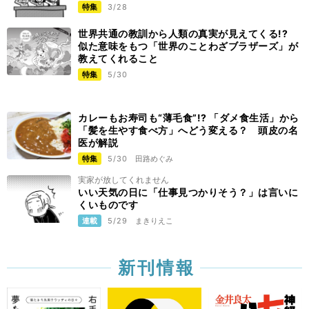
特集
3/28
世界共通の教訓から人類の真実が見えてくる!?
似た意味をもつ「世界のことわざブラザーズ」が
教えてくれること
特集
5/30
カレーもお寿司も“薄毛食”!? 「ダメ食生活」から
「髪を生やす食べ方」へどう変える？ 頭皮の名
医が解説
特集
5/30
田路めぐみ
実家が放してくれません
いい天気の日に「仕事見つかりそう？」は言いに
くいものです
連載
5/29
まきりえこ
新刊情報