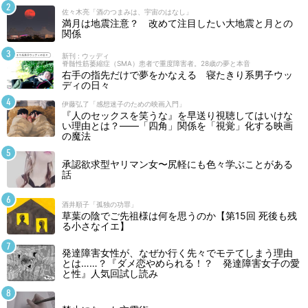
佐々木亮「酒のつまみは、宇宙のはなし」
満月は地震注意？ 改めて注目したい大地震と月との
関係
新刊 : ウッディ
脊髄性筋萎縮症（SMA）患者で重度障害者。28歳の夢と本音
右手の指先だけで夢をかなえる 寝たきり系男子ウッ
ディの日々
伊藤弘了「感想迷子のための映画入門」
『人のセックスを笑うな』を早送り視聴してはいけな
い理由とは？――「四角」関係を「視覚」化する映画
の魔法
承認欲求型ヤリマン女〜尻軽にも色々学ぶことがある
話
酒井順子「孤独の功罪」
草葉の陰でご先祖様は何を思うのか【第15回 死後も残
る小さなイエ】
発達障害女性が、なぜか行く先々でモテてしまう理由
とは……？『ダメ恋やめられる！？ 発達障害女子の愛
と性』人気回試し読み