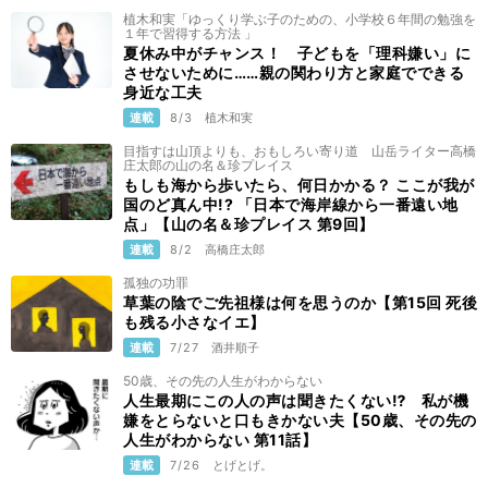
植木和実「ゆっくり学ぶ子のための、小学校６年間の勉強を
１年で習得する方法 」
夏休み中がチャンス！ 子どもを「理科嫌い」に
させないために……親の関わり方と家庭でできる
身近な工夫
連載
8/3
植木和実
目指すは山頂よりも、おもしろい寄り道 山岳ライター高橋
庄太郎の山の名＆珍プレイス
もしも海から歩いたら、何日かかる？ ここが我が
国のど真ん中!? 「日本で海岸線から一番遠い地
点」【山の名＆珍プレイス 第9回】
連載
8/2
高橋庄太郎
孤独の功罪
草葉の陰でご先祖様は何を思うのか【第15回 死後
も残る小さなイエ】
連載
7/27
酒井順子
50歳、その先の人生がわからない
人生最期にこの人の声は聞きたくない⁉ 私が機
嫌をとらないと口もきかない夫【50歳、その先の
人生がわからない 第11話】
連載
7/26
とげとげ。