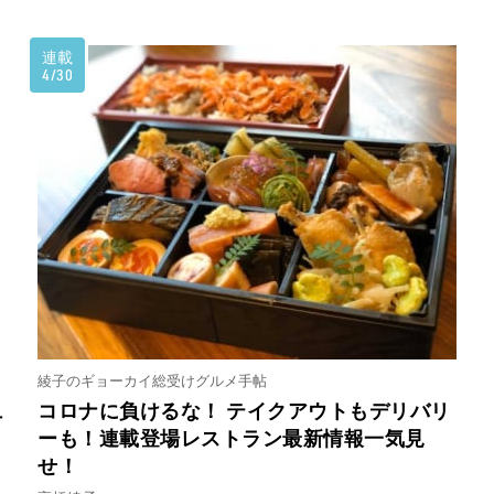
連載
4/30
綾子のギョーカイ総受けグルメ手帖
ュ
コロナに負けるな！ テイクアウトもデリバリ
ーも！連載登場レストラン最新情報一気見
せ！