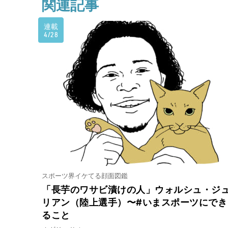
関連記事
連載
4/28
スポーツ界イケてる顔面図鑑
「長芋のワサビ漬けの人」ウォルシュ・ジ
リアン（陸上選手）〜#いまスポーツにでき
ること