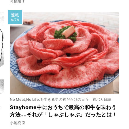
高橋綾子
連載
4/24
No Meat,No Life.を生きる男の肉だらけの日々 肉バカ日誌
と
Stayhome中におうちで最高の和牛を味わう
方法‥‥それが「しゃぶしゃぶ」だったとは！
小池克臣