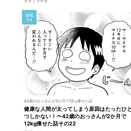
オギリマサホ
連載
5/3
42歳のおっさんが2か月で12㎏痩せた話
健康な人間が太ってしまう原因はたったひ
つしかない！〜42歳のおっさんが2か月で
12kg痩せた話その22