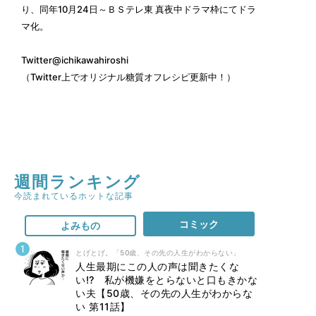
り、同年10月24日～ＢＳテレ東 真夜中ドラマ枠にてドラ
マ化。
Twitter
@ichikawahiroshi
（Twitter上でオリジナル糖質オフレシピ更新中！）
週間ランキング
今読まれているホットな記事
コミック
よみもの
とげとげ。「50歳、その先の人生がわからない」
人生最期にこの人の声は聞きたくな
い⁉ 私が機嫌をとらないと口もきかな
い夫【50歳、その先の人生がわからな
い 第11話】