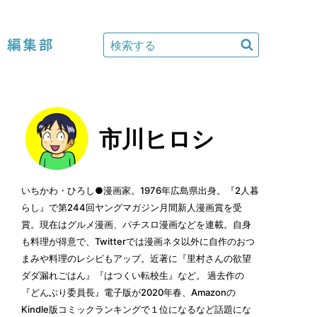
編集部
市川ヒロシ
いちかわ・ひろし●漫画家。1976年広島県出身。『2人暮
らし』で第244回ヤングマガジン月間新人漫画賞を受
賞。現在はグルメ漫画、パチスロ漫画などを連載。自身
も料理が得意で、Twitterでは漫画ネタ以外に自作のおつ
まみや料理のレシピもアップ。近著に『里村さんの欲望
ダダ漏れごはん』『はつくい転校生』など。 過去作の
『どんぶり委員長』電子版が2020年春、Amazonの
Kindle版コミックランキングで１位になるなど話題にな