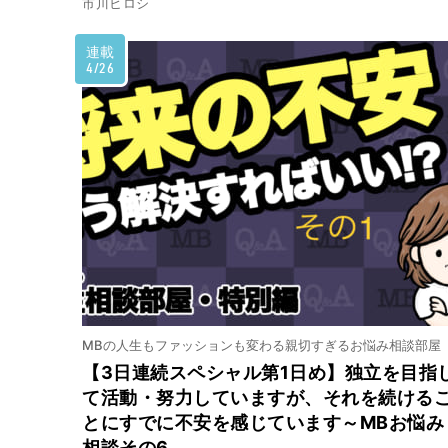
市川ヒロシ
連載
4/26
MBの人生もファッションも変わる親切すぎるお悩み相談部屋
【3日連続スペシャル第1日め】独立を目指
て活動・努力していますが、それを続ける
とにすでに不安を感じています～MBお悩み
相談その6