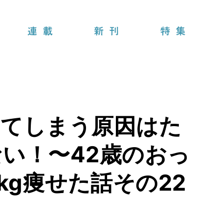
連載
新刊
特集
ってしまう原因はた
い！〜42歳のおっ
kg痩せた話その22