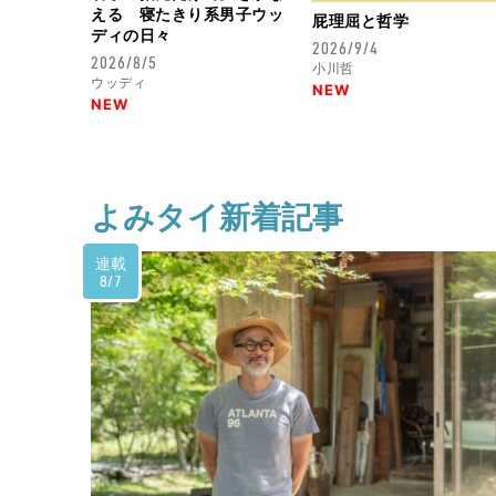
える 寝たきり系男子ウッ
屁理屈と哲学
ディの日々
2026/9/4
2026/8/5
小川哲
ウッディ
NEW
NEW
よみタイ新着記事
連載
8/7