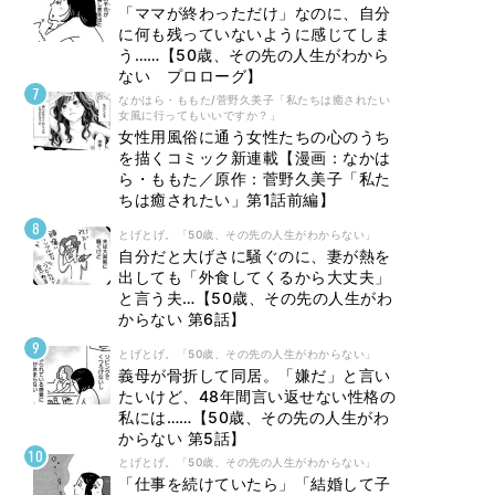
「ママが終わっただけ」なのに、自分
に何も残っていないように感じてしま
う……【50歳、その先の人生がわから
ない プロローグ】
なかはら・ももた/菅野久美子「私たちは癒されたい
女風に行ってもいいですか？」
女性用風俗に通う女性たちの心のうち
を描くコミック新連載【漫画：なかは
ら・ももた／原作：菅野久美子「私た
ちは癒されたい」第1話前編】
とげとげ。「50歳、その先の人生がわからない」
自分だと大げさに騒ぐのに、妻が熱を
出しても「外食してくるから大丈夫」
と言う夫…【50歳、その先の人生がわ
からない 第6話】
とげとげ。「50歳、その先の人生がわからない」
義母が骨折して同居。「嫌だ」と言い
たいけど、48年間言い返せない性格の
私には……【50歳、その先の人生がわ
からない 第5話】
とげとげ。「50歳、その先の人生がわからない」
「仕事を続けていたら」「結婚して子