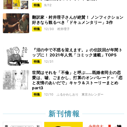
特集
9/12
翻訳家・村井理子さんが絶賛！ ノンフィクション
好きなら観るべき「ドキュメンタリー」3作
特集
12/30
村井理子
『沼の中で不惑を迎えます。』の伝説回が年間ト
ップに！ 2021年人気「コミック連載」TOP5
特集
12/31
世間はそれを「不倫」と呼ぶ……既婚者同士の恋
愛は、嘘、ごまかし、打算のオンパレード～「恋
と友情のあいだで」キャラ＆ストーリーまとめ
part3
特集
12/10
ふるかわしおり
東京カレンダー
新刊情報