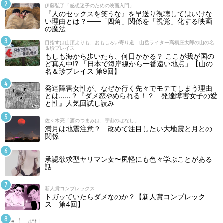
伊藤弘了「感想迷子のための映画入門」
『人のセックスを笑うな』を早送り視聴してはいけな
い理由とは？――「四角」関係を「視覚」化する映画
の魔法
目指すは山頂よりも、おもしろい寄り道 山岳ライター高橋庄太郎の山の名
＆珍プレイス
もしも海から歩いたら、何日かかる？ ここが我が国の
ど真ん中!? 「日本で海岸線から一番遠い地点」【山の
名＆珍プレイス 第9回】
発達障害女性が、なぜか行く先々でモテてしまう理由
とは……？『ダメ恋やめられる！？ 発達障害女子の愛
と性』人気回試し読み
佐々木亮「酒のつまみは、宇宙のはなし」
満月は地震注意？ 改めて注目したい大地震と月との
関係
承認欲求型ヤリマン女〜尻軽にも色々学ぶことがある
話
新人賞コンプレックス
トガッていたらダメなのか？【新人賞コンプレック
ス 第4回】