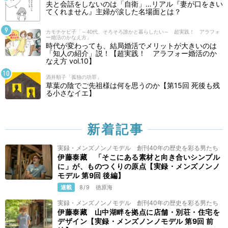
夫と会話をしないのは「自衛」…リアル『妻が口をきい
てくれません』主婦が涙した名場面とは？
カモチケビ子「～40代、そろそろ誰かと暮らしたい～ 超実践！ アラフォ
ー婚活のかなえ方」
時代が変わっても、結局婚活でメリットが大きいのは
「知人の紹介」説！【超実践！ アラフォー婚活のか
なえ方 vol.10】
酒井順子「孤独の功罪」
草葉の陰でご先祖様は何を思うのか【第15回 死後も残
る小さなイエ】
新着記事
実録・メンズノンノモデル 創刊40年の歴史を彩る男たち
伊藤泰藏 「そこにある素材と向き合いシンプル
に」が、ものつくりの原点【実録・メンズノンノ
モデル 第9回 後編】
連載
8/9
徳原海
実録・メンズノンノモデル 創刊40年の歴史を彩る男たち
伊藤泰藏 山中湖畔を拠点に店舗・別荘・住宅を
デザイン【実録・メンズノンノモデル 第9回 前