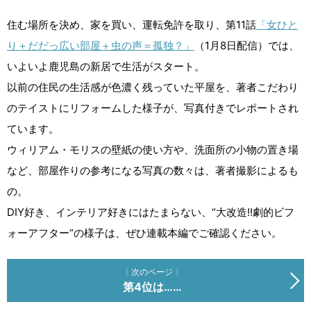
住む場所を決め、家を買い、運転免許を取り、第11話
「女ひと
り＋だだっ広い部屋＋虫の声＝孤独？」
（1月8日配信）では、
いよいよ鹿児島の新居で生活がスタート。
以前の住民の生活感が色濃く残っていた平屋を、著者こだわり
のテイストにリフォームした様子が、写真付きでレポートされ
ています。
ウィリアム・モリスの壁紙の使い方や、洗面所の小物の置き場
など、部屋作りの参考になる写真の数々は、著者撮影によるも
の。
DIY好き、インテリア好きにはたまらない、“大改造!!劇的ビフ
ォーアフター”の様子は、ぜひ連載本編でご確認ください。
〈 次のページ 〉
第4位は……