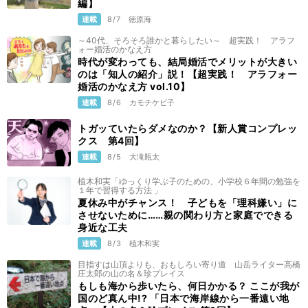
編】
連載
8/7
徳原海
～40代、そろそろ誰かと暮らしたい～ 超実践！ アラフ
ォー婚活のかなえ方
時代が変わっても、結局婚活でメリットが大きい
のは「知人の紹介」説！【超実践！ アラフォー
婚活のかなえ方 vol.10】
連載
8/6
カモチケビ子
トガッていたらダメなのか？【新人賞コンプレッ
クス 第4回】
連載
8/5
大滝瓶太
植木和実「ゆっくり学ぶ子のための、小学校６年間の勉強を
１年で習得する方法 」
夏休み中がチャンス！ 子どもを「理科嫌い」に
させないために……親の関わり方と家庭でできる
身近な工夫
連載
8/3
植木和実
目指すは山頂よりも、おもしろい寄り道 山岳ライター高橋
庄太郎の山の名＆珍プレイス
もしも海から歩いたら、何日かかる？ ここが我が
国のど真ん中!? 「日本で海岸線から一番遠い地