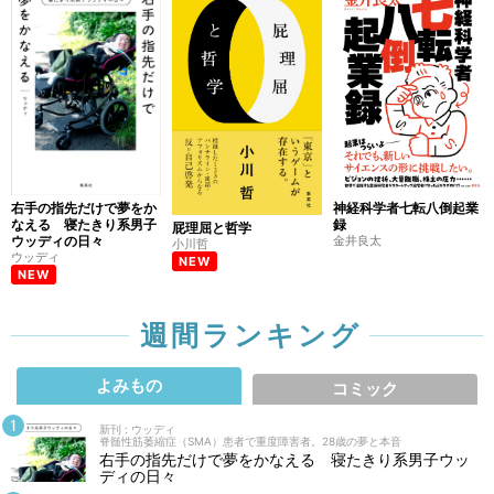
右手の指先だけで夢をか
神経科学者七転八倒起業
なえる 寝たきり系男子
録
屁理屈と哲学
ウッディの日々
金井良太
小川哲
ウッディ
NEW
NEW
週間ランキング
よみもの
コミック
新刊 : ウッディ
脊髄性筋萎縮症（SMA）患者で重度障害者。28歳の夢と本音
右手の指先だけで夢をかなえる 寝たきり系男子ウッ
ディの日々