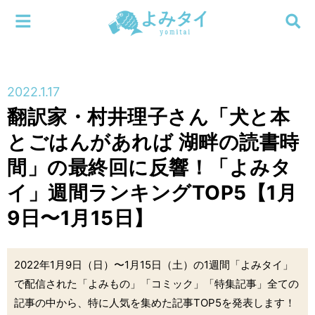
メニューを閉じる
よみタイ
ホーム
2022.1.17
新着
翻訳家・村井理子さん「犬と本
検索する
とごはんがあれば 湖畔の読書時
連載
間」の最終回に反響！「よみタ
新刊
イ」週間ランキングTOP5【1月
9日〜1月15日】
特集
編集部
2022年1月9日（日）〜1月15日（土）の1週間「よみタイ」
で配信された「よみもの」「コミック」「特集記事」全ての
記事の中から、特に人気を集めた記事TOP5を発表します！