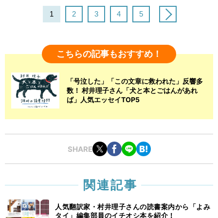
1
2
3
4
5
こちらの記事もおすすめ！
「号泣した」「この文章に救われた」反響多
数！ 村井理子さん「犬と本とごはんがあれ
ば」人気エッセイTOP5
SHARE
関連記事
人気翻訳家・村井理子さんの読書案内から「よみ
タイ」編集部員のイチオシ本を紹介！