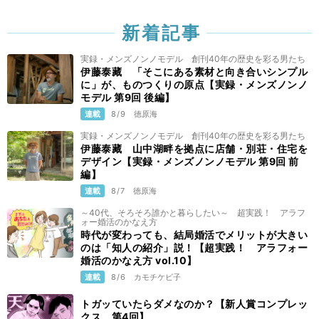
新着記事
実録・メンズノンノモデル 創刊40年の歴史を彩る男たち
伊藤泰藏 「そこにある素材と向き合いシンプル
に」が、ものつくりの原点【実録・メンズノンノ
モデル 第9回 後編】
連載
8/9
徳原海
実録・メンズノンノモデル 創刊40年の歴史を彩る男たち
伊藤泰藏 山中湖畔を拠点に店舗・別荘・住宅を
デザイン【実録・メンズノンノモデル 第9回 前
編】
連載
8/7
徳原海
～40代、そろそろ誰かと暮らしたい～ 超実践！ アラフ
ォー婚活のかなえ方
時代が変わっても、結局婚活でメリットが大きい
のは「知人の紹介」説！【超実践！ アラフォー
婚活のかなえ方 vol.10】
連載
8/6
カモチケビ子
トガッていたらダメなのか？【新人賞コンプレッ
クス 第4回】