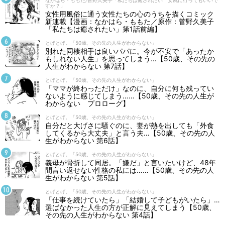
なかはら・ももた/菅野久美子「私たちは癒されたい 女風に行ってもいいで
すか？」
女性用風俗に通う女性たちの心のうちを描くコミック
新連載【漫画：なかはら・ももた／原作：菅野久美子
「私たちは癒されたい」第1話前編】
とげとげ。「50歳、その先の人生がわからない」
別れた同棲相手は良いパパに。今が不安で「あったか
もしれない人生」を思ってしまう…【50歳、その先の
人生がわからない 第7話】
とげとげ。「50歳、その先の人生がわからない」
「ママが終わっただけ」なのに、自分に何も残ってい
ないように感じてしまう……【50歳、その先の人生が
わからない プロローグ】
とげとげ。「50歳、その先の人生がわからない」
自分だと大げさに騒ぐのに、妻が熱を出しても「外食
してくるから大丈夫」と言う夫…【50歳、その先の人
生がわからない 第6話】
とげとげ。「50歳、その先の人生がわからない」
義母が骨折して同居。「嫌だ」と言いたいけど、48年
間言い返せない性格の私には……【50歳、その先の人
生がわからない 第5話】
とげとげ。「50歳、その先の人生がわからない」
「仕事を続けていたら」「結婚して子どもがいたら」…
選ばなかった人生の方が正解に見えてしまう【50歳、
その先の人生がわからない 第4話】