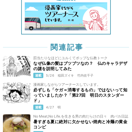
関連記事
罰当たりなほどにユルくてポップな仏教トーク
なぜ仏像の髪はブツブツなの？ 仏のキャラデザ
の謎を説明してみた
連載
5/26
稲田ズイキ
竹内佐千子
漫画家しながらツアーナースしています。
必ずしも「ケガ＝消毒するもの」ではないって知
っていましたか？「第27回 明日のスタンダー
ド」
連載
4/27
明
No Meat,No Life.を生きる男の肉だらけの日々 肉バカ日誌
暑すぎる夏に絶対に欠かせない焼肉と冷麺の黄金
コンビ