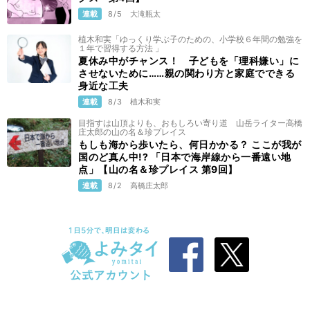
連載
8/5
大滝瓶太
植木和実「ゆっくり学ぶ子のための、小学校６年間の勉強を
１年で習得する方法 」
夏休み中がチャンス！ 子どもを「理科嫌い」に
させないために……親の関わり方と家庭でできる
身近な工夫
連載
8/3
植木和実
目指すは山頂よりも、おもしろい寄り道 山岳ライター高橋
庄太郎の山の名＆珍プレイス
もしも海から歩いたら、何日かかる？ ここが我が
国のど真ん中!? 「日本で海岸線から一番遠い地
点」【山の名＆珍プレイス 第9回】
連載
8/2
高橋庄太郎