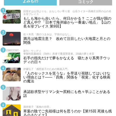
よみもの
コミック
目指すは山頂よりも、おもしろい寄り道 山岳ライター高橋庄太郎の山の名
＆珍プレイス
もしも海から歩いたら、何日かかる？ ここが我が国の
ど真ん中!? 「日本で海岸線から一番遠い地点」【山の
名＆珍プレイス 第9回】
佐々木亮「酒のつまみは、宇宙のはなし」
満月は地震注意？ 改めて注目したい大地震と月との
関係
新刊 : ウッディ
脊髄性筋萎縮症（SMA）患者で重度障害者。28歳の夢と本音
右手の指先だけで夢をかなえる 寝たきり系男子ウッ
ディの日々
伊藤弘了「感想迷子のための映画入門」
『人のセックスを笑うな』を早送り視聴してはいけな
い理由とは？――「四角」関係を「視覚」化する映画
の魔法
承認欲求型ヤリマン女〜尻軽にも色々学ぶことがある
話
酒井順子「孤独の功罪」
草葉の陰でご先祖様は何を思うのか【第15回 死後も残
る小さなイエ】