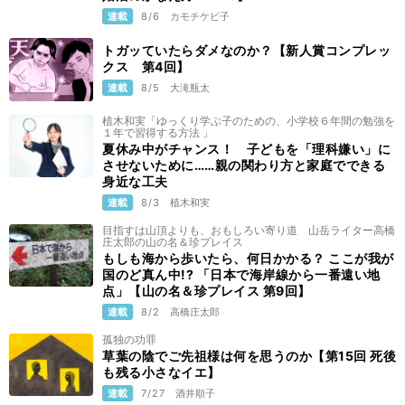
連載
8/6
カモチケビ子
トガッていたらダメなのか？【新人賞コンプレッ
クス 第4回】
連載
8/5
大滝瓶太
植木和実「ゆっくり学ぶ子のための、小学校６年間の勉強を
１年で習得する方法 」
夏休み中がチャンス！ 子どもを「理科嫌い」に
させないために……親の関わり方と家庭でできる
身近な工夫
連載
8/3
植木和実
目指すは山頂よりも、おもしろい寄り道 山岳ライター高橋
庄太郎の山の名＆珍プレイス
もしも海から歩いたら、何日かかる？ ここが我が
国のど真ん中!? 「日本で海岸線から一番遠い地
点」【山の名＆珍プレイス 第9回】
連載
8/2
高橋庄太郎
孤独の功罪
草葉の陰でご先祖様は何を思うのか【第15回 死後
も残る小さなイエ】
連載
7/27
酒井順子