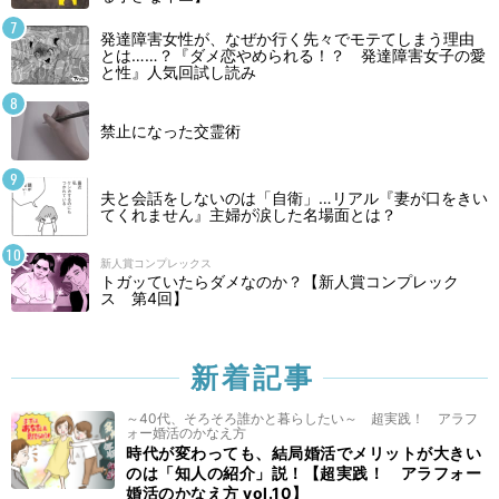
発達障害女性が、なぜか行く先々でモテてしまう理由
とは……？『ダメ恋やめられる！？ 発達障害女子の愛
と性』人気回試し読み
禁止になった交霊術
夫と会話をしないのは「自衛」…リアル『妻が口をきい
てくれません』主婦が涙した名場面とは？
新人賞コンプレックス
トガッていたらダメなのか？【新人賞コンプレック
ス 第4回】
新着記事
～40代、そろそろ誰かと暮らしたい～ 超実践！ アラフ
ォー婚活のかなえ方
時代が変わっても、結局婚活でメリットが大きい
のは「知人の紹介」説！【超実践！ アラフォー
婚活のかなえ方 vol.10】