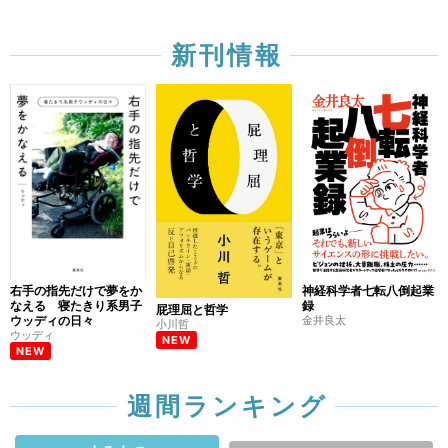
新刊情報
右手の指先だけで夢をか
神経科学者七転八倒起業
なえる 寝たきり系男子
録
屁理屈と哲学
ウッディの日々
金井良太
小川哲
ウッディ
NEW
NEW
週間ランキング