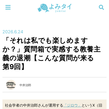
メニューを閉じる
よみタイ
ホーム
2026.6.24
新着
「それは私でも楽しめます
検索する
か？」質問箱で実感する教養主
連載
義の退潮【こんな質問が来る
新刊
第9回】
特集
中井治郎
編集部
社会学者の中井治郎さんが運用する
「ジロウ」
というX（旧