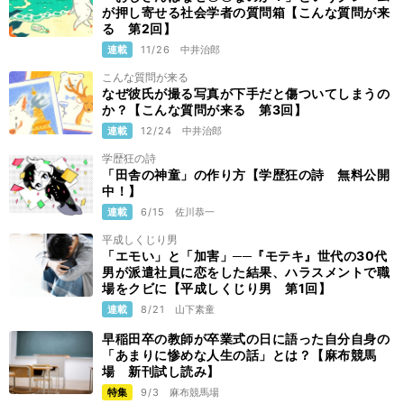
が押し寄せる社会学者の質問箱【こんな質問が来
る 第2回】
連載
11/26
中井治郎
こんな質問が来る
なぜ彼氏が撮る写真が下手だと傷ついてしまうの
か？【こんな質問が来る 第3回】
連載
12/24
中井治郎
学歴狂の詩
「田舎の神童」の作り方【学歴狂の詩 無料公開
中！】
連載
6/15
佐川恭一
平成しくじり男
「エモい」と「加害」──『モテキ』世代の30代
男が派遣社員に恋をした結果、ハラスメントで職
場をクビに【平成しくじり男 第1回】
連載
8/21
山下素童
早稲田卒の教師が卒業式の日に語った自分自身の
「あまりに惨めな人生の話」とは？【麻布競馬
場 新刊試し読み】
特集
9/3
麻布競馬場