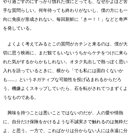
やり過ごすのにすっかり慣れた僕にとっても、なぜかよほど苦
手な質問らしい。何年待っても終わりがないし、僕の方にも一
向に免疫が形成されない。毎回新鮮に「きー！！」などと奇声
を発している。
よくよく考えてみるとこの質問がカチンと来るのは、僕が大
切に思う映画に、まだ観てもいないうちからケチをつけに来ら
れた気がするからかもしれない。オタク丸出しで熱っぽく思い
入れを語っているときに、横から「でも私には面白くないか
も……」というネガティブな可能性を投げ込まれるからだろ
う。機嫌よくスキップしていたら、石を転がされてつまずくよ
うなものである。
興味を持つことは悪いことではないのだが、人の愛や情熱
に、自分だけ保険をかけるような不誠実さで触れるのは無粋だ
よ、と思う。一方で、こればかりは分からない人には永遠に分