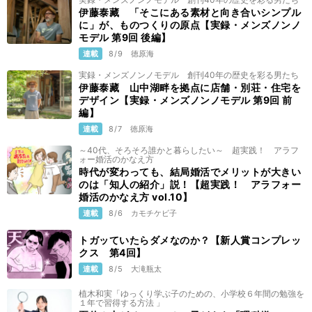
伊藤泰藏 「そこにある素材と向き合いシンプル
に」が、ものつくりの原点【実録・メンズノンノ
モデル 第9回 後編】
連載
8/9
徳原海
実録・メンズノンノモデル 創刊40年の歴史を彩る男たち
伊藤泰藏 山中湖畔を拠点に店舗・別荘・住宅を
デザイン【実録・メンズノンノモデル 第9回 前
編】
連載
8/7
徳原海
～40代、そろそろ誰かと暮らしたい～ 超実践！ アラフ
ォー婚活のかなえ方
時代が変わっても、結局婚活でメリットが大きい
のは「知人の紹介」説！【超実践！ アラフォー
婚活のかなえ方 vol.10】
連載
8/6
カモチケビ子
トガッていたらダメなのか？【新人賞コンプレッ
クス 第4回】
連載
8/5
大滝瓶太
植木和実「ゆっくり学ぶ子のための、小学校６年間の勉強を
１年で習得する方法 」