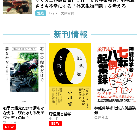
ザリガニが飼育禁止に!? 人も在来種も、外来種
さえも不幸にする「外来生物問題」を考える
連載
12/6
大渕希郷
新刊情報
右手の指先だけで夢をか
神経科学者七転八倒起業
なえる 寝たきり系男子
録
屁理屈と哲学
ウッディの日々
金井良太
小川哲
ウッディ
NEW
NEW