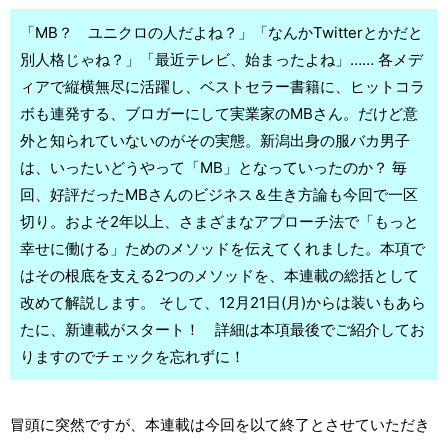
「MB？ ユニクロの人だよね？」「なんかTwitterとかだと
別人格じゃね？」「最近テレビ、始まったよね」…… 各メデ
ィアで縦横無尽に活躍し、ベストセラー書籍に、ヒットコラ
ボも連発する、ブロガーにして実業家のMBさん。だけど意
外と知られていないのがその実態。新潟出身の服バカ男子
は、いったいどうやって「MB」となっていったのか？ 毎
回、好評だったMBさんのビジネス＆生き方論も今回で一区
切り。およそ2年以上、さまざまなアプローチ法で「もっと
幸せに働ける」ためのメソッドを伝えてくれました。本項で
はその根底を支える2つのメソッドを、本連載の総括として
改めて解説します。 そして、12月21日(月)からは装いもあら
たに、新連載がスタート！ 詳細は本項最後でご紹介してお
りますのでチェックを忘れずに！
冒頭に突然ですが、本連載は今回を以て終了とさせていただき