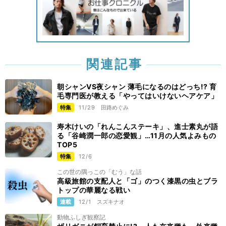
関連記事
朝シャンVS夜シャン 薄毛になるのはどっち!? 育
毛専門医が教える「やってはいけないヘアケア」
特集
11/29
田路めぐみ
寿木けいの「れんこんステーキ」、進士素丸が語
る「谷崎潤一郎の恋愛観」…11月の人気よみもの
TOP5
特集
12/6
この世の隅っこの「むう」な話
高級旅館の支配人と「ゴ」のつく漆黒の虫とブラ
トップの華麗なる戦い
連載
12/1
スズキナオ
動物ふしぎ観察記