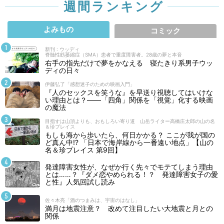
週間ランキング
よみもの
コミック
新刊 : ウッディ
脊髄性筋萎縮症（SMA）患者で重度障害者。28歳の夢と本音
右手の指先だけで夢をかなえる 寝たきり系男子ウッ
ディの日々
伊藤弘了「感想迷子のための映画入門」
『人のセックスを笑うな』を早送り視聴してはいけな
い理由とは？――「四角」関係を「視覚」化する映画
の魔法
目指すは山頂よりも、おもしろい寄り道 山岳ライター高橋庄太郎の山の名
＆珍プレイス
もしも海から歩いたら、何日かかる？ ここが我が国の
ど真ん中!? 「日本で海岸線から一番遠い地点」【山の
名＆珍プレイス 第9回】
発達障害女性が、なぜか行く先々でモテてしまう理由
とは……？『ダメ恋やめられる！？ 発達障害女子の愛
と性』人気回試し読み
佐々木亮「酒のつまみは、宇宙のはなし」
満月は地震注意？ 改めて注目したい大地震と月との
関係