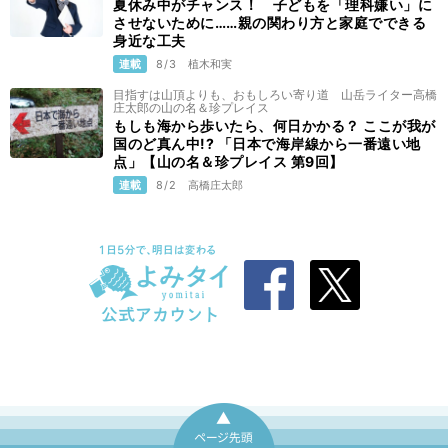
夏休み中がチャンス！ 子どもを「理科嫌い」に
させないために……親の関わり方と家庭でできる
身近な工夫
連載
8/3
植木和実
目指すは山頂よりも、おもしろい寄り道 山岳ライター高橋
庄太郎の山の名＆珍プレイス
もしも海から歩いたら、何日かかる？ ここが我が
国のど真ん中!? 「日本で海岸線から一番遠い地
点」【山の名＆珍プレイス 第9回】
連載
8/2
高橋庄太郎