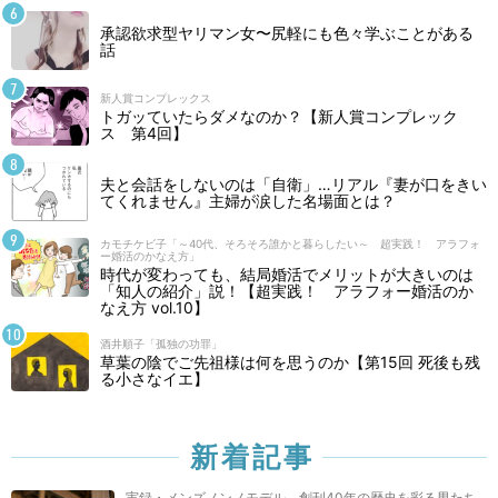
承認欲求型ヤリマン女〜尻軽にも色々学ぶことがある
話
新人賞コンプレックス
トガッていたらダメなのか？【新人賞コンプレック
ス 第4回】
夫と会話をしないのは「自衛」…リアル『妻が口をきい
てくれません』主婦が涙した名場面とは？
カモチケビ子「～40代、そろそろ誰かと暮らしたい～ 超実践！ アラフォ
ー婚活のかなえ方」
時代が変わっても、結局婚活でメリットが大きいのは
「知人の紹介」説！【超実践！ アラフォー婚活のか
なえ方 vol.10】
酒井順子「孤独の功罪」
草葉の陰でご先祖様は何を思うのか【第15回 死後も残
る小さなイエ】
新着記事
実録・メンズノンノモデル 創刊40年の歴史を彩る男たち