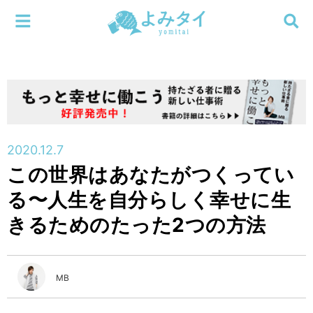
メニューを閉じる
よみタイ
ホーム
新着
検索する
連載
2020.12.7
この世界はあなたがつくってい
新刊
る〜人生を自分らしく幸せに生
特集
きるためのたった2つの方法
編集部
MB