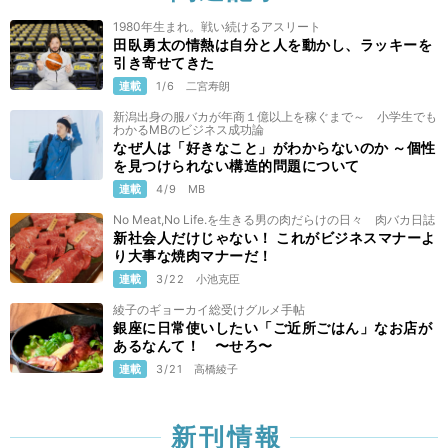
1980年生まれ。戦い続けるアスリート
田臥勇太の情熱は自分と人を動かし、ラッキーを
引き寄せてきた
連載
1/6
二宮寿朗
新潟出身の服バカが年商１億以上を稼ぐまで～ 小学生でも
わかるMBのビジネス成功論
なぜ人は「好きなこと」がわからないのか ～個性
を見つけられない構造的問題について
連載
4/9
MB
No Meat,No Life.を生きる男の肉だらけの日々 肉バカ日誌
新社会人だけじゃない！ これがビジネスマナーよ
り大事な焼肉マナーだ！
連載
3/22
小池克臣
綾子のギョーカイ総受けグルメ手帖
銀座に日常使いしたい「ご近所ごはん」なお店が
あるなんて！ 〜せろ〜
連載
3/21
高橋綾子
新刊情報