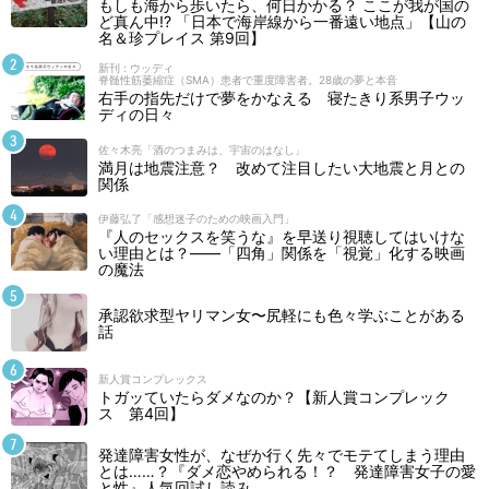
もしも海から歩いたら、何日かかる？ ここが我が国の
ど真ん中!? 「日本で海岸線から一番遠い地点」【山の
名＆珍プレイス 第9回】
新刊 : ウッディ
脊髄性筋萎縮症（SMA）患者で重度障害者。28歳の夢と本音
右手の指先だけで夢をかなえる 寝たきり系男子ウッ
ディの日々
佐々木亮「酒のつまみは、宇宙のはなし」
満月は地震注意？ 改めて注目したい大地震と月との
関係
伊藤弘了「感想迷子のための映画入門」
『人のセックスを笑うな』を早送り視聴してはいけな
い理由とは？――「四角」関係を「視覚」化する映画
の魔法
承認欲求型ヤリマン女〜尻軽にも色々学ぶことがある
話
新人賞コンプレックス
トガッていたらダメなのか？【新人賞コンプレック
ス 第4回】
発達障害女性が、なぜか行く先々でモテてしまう理由
とは……？『ダメ恋やめられる！？ 発達障害女子の愛
と性』人気回試し読み