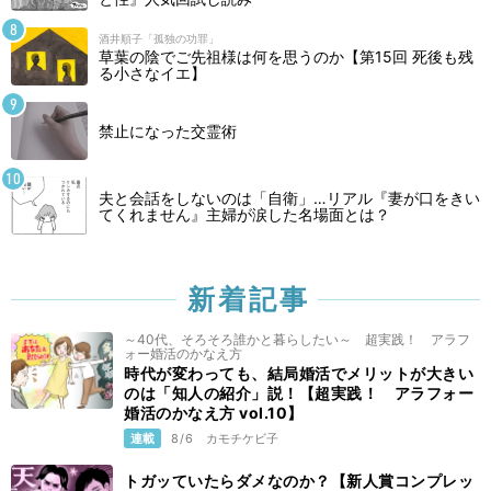
酒井順子「孤独の功罪」
草葉の陰でご先祖様は何を思うのか【第15回 死後も残
る小さなイエ】
禁止になった交霊術
夫と会話をしないのは「自衛」…リアル『妻が口をきい
てくれません』主婦が涙した名場面とは？
新着記事
～40代、そろそろ誰かと暮らしたい～ 超実践！ アラフ
ォー婚活のかなえ方
時代が変わっても、結局婚活でメリットが大きい
のは「知人の紹介」説！【超実践！ アラフォー
婚活のかなえ方 vol.10】
連載
8/6
カモチケビ子
トガッていたらダメなのか？【新人賞コンプレッ