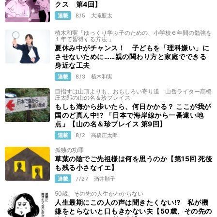
クス 第4回】
連載
8/5
大滝瓶太
植木和実「ゆっくり学ぶ子のための、小学校６年間の勉強を
１年で習得する方法 」
夏休み中がチャンス！ 子どもを「理科嫌い」に
させないために……親の関わり方と家庭でできる
身近な工夫
連載
8/3
植木和実
目指すは山頂よりも、おもしろい寄り道 山岳ライター高橋
庄太郎の山の名＆珍プレイス
もしも海から歩いたら、何日かかる？ ここが我が
国のど真ん中!? 「日本で海岸線から一番遠い地
点」【山の名＆珍プレイス 第9回】
連載
8/2
高橋庄太郎
孤独の功罪
草葉の陰でご先祖様は何を思うのか【第15回 死後
も残る小さなイエ】
連載
7/27
酒井順子
50歳、その先の人生がわからない
人生最期にこの人の声は聞きたくない⁉ 私が機
嫌をとらないと口もきかない夫【50歳、その先の