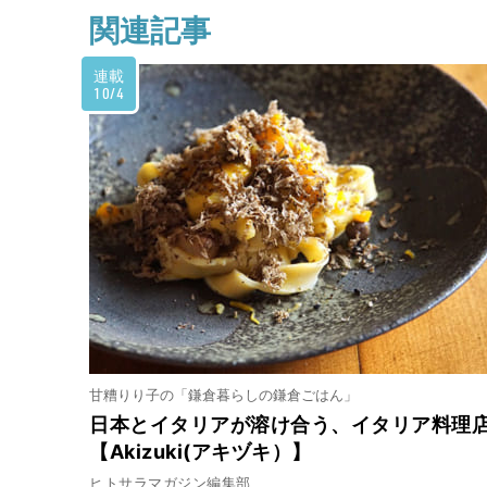
関連記事
連載
10/4
甘糟りり子の「鎌倉暮らしの鎌倉ごはん」
日本とイタリアが溶け合う、イタリア料理
【Akizuki(アキヅキ）】
ヒトサラマガジン編集部