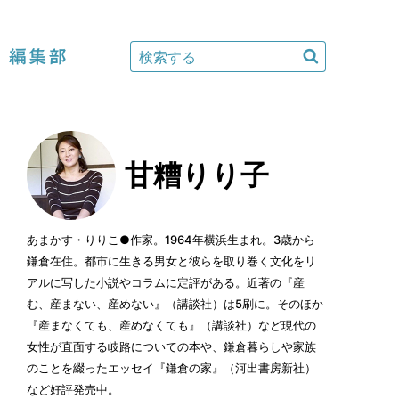
編集部
甘糟りり子
あまかす・りりこ●作家。1964年横浜生まれ。3歳から
鎌倉在住。都市に生きる男女と彼らを取り巻く文化をリ
アルに写した小説やコラムに定評がある。近著の『産
む、産まない、産めない』（講談社）は5刷に。そのほか
『産まなくても、産めなくても』（講談社）など現代の
女性が直面する岐路についての本や、鎌倉暮らしや家族
のことを綴ったエッセイ『鎌倉の家』（河出書房新社）
など好評発売中。