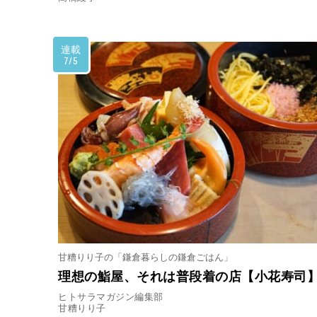
連載
7/5
甘糟りり子の「鎌倉暮らしの鎌倉ごはん」
理想の鮨屋、それは普段着の店【小花寿司
ヒトサラマガジン編集部
甘糟りり子