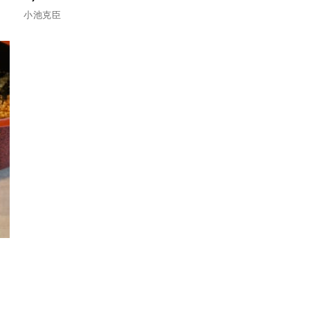
小池克臣
】