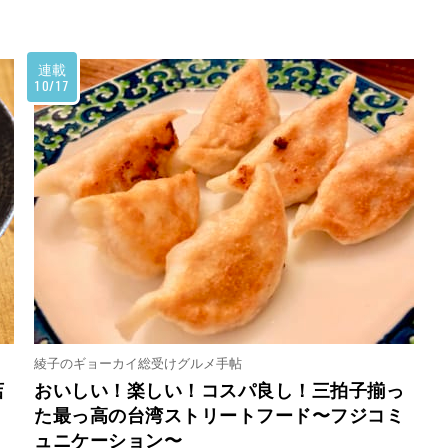
連載
10/17
綾子のギョーカイ総受けグルメ手帖
店
おいしい！楽しい！コスパ良し！三拍子揃っ
た最っ高の台湾ストリートフード〜フジコミ
ュニケーション〜