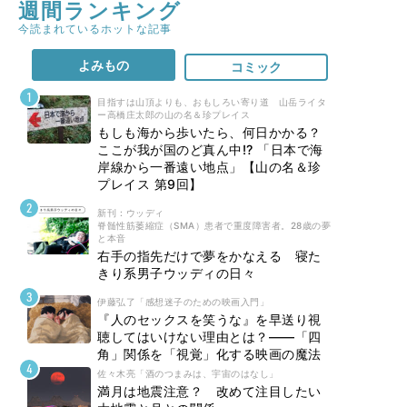
週間ランキング
今読まれているホットな記事
よみもの
コミック
目指すは山頂よりも、おもしろい寄り道 山岳ライタ
ー高橋庄太郎の山の名＆珍プレイス
もしも海から歩いたら、何日かかる？
ここが我が国のど真ん中!? 「日本で海
岸線から一番遠い地点」【山の名＆珍
プレイス 第9回】
新刊 : ウッディ
脊髄性筋萎縮症（SMA）患者で重度障害者。28歳の夢
と本音
右手の指先だけで夢をかなえる 寝た
きり系男子ウッディの日々
伊藤弘了「感想迷子のための映画入門」
『人のセックスを笑うな』を早送り視
聴してはいけない理由とは？――「四
角」関係を「視覚」化する映画の魔法
佐々木亮「酒のつまみは、宇宙のはなし」
満月は地震注意？ 改めて注目したい