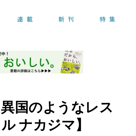
連載
新刊
特集
、異国のようなレス
ル ナカジマ】