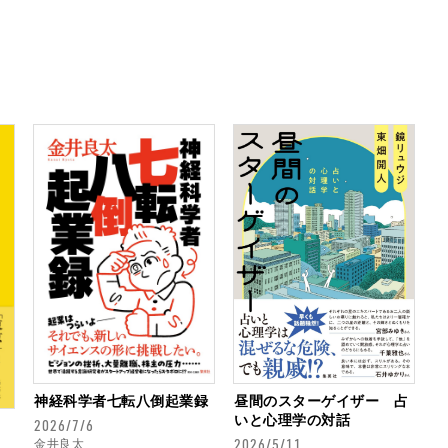
神経科学者七転八倒起業録
昼間のスターゲイザー 占
いと心理学の対話
2026/7/6
2026/5/11
金井良太