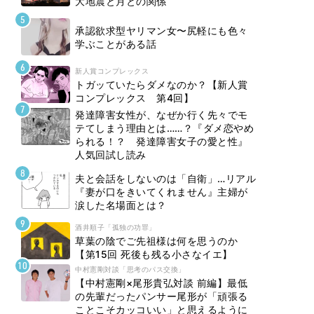
大地震と月との関係
承認欲求型ヤリマン女〜尻軽にも色々
学ぶことがある話
新人賞コンプレックス
トガッていたらダメなのか？【新人賞
コンプレックス 第4回】
発達障害女性が、なぜか行く先々でモ
テてしまう理由とは……？『ダメ恋やめ
られる！？ 発達障害女子の愛と性』
人気回試し読み
夫と会話をしないのは「自衛」…リアル
『妻が口をきいてくれません』主婦が
涙した名場面とは？
酒井順子「孤独の功罪」
草葉の陰でご先祖様は何を思うのか
【第15回 死後も残る小さなイエ】
中村憲剛対談「思考のパス交換」
【中村憲剛×尾形貴弘対談 前編】最低
の先輩だったパンサー尾形が「頑張る
ことこそカッコいい」と思えるように