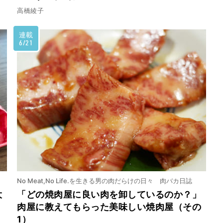
高橋綾子
連載
6/21
No Meat,No Life.を生きる男の肉だらけの日々 肉バカ日誌
大
「どの焼肉屋に良い肉を卸しているのか？」
肉屋に教えてもらった美味しい焼肉屋（その
1）