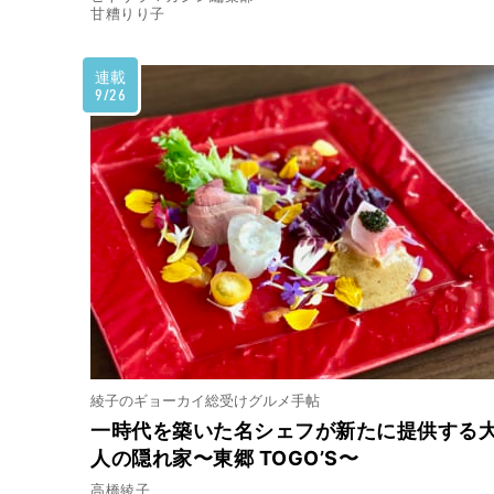
甘糟りり子
連載
9/26
綾子のギョーカイ総受けグルメ手帖
一時代を築いた名シェフが新たに提供する
人の隠れ家〜東郷 TOGO’S〜
高橋綾子