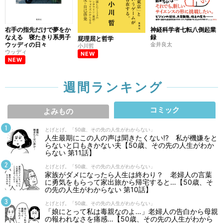
右手の指先だけで夢をか
神経科学者七転八倒起業
なえる 寝たきり系男子
録
屁理屈と哲学
ウッディの日々
金井良太
小川哲
ウッディ
NEW
NEW
週間ランキング
コミック
よみもの
とげとげ。「50歳、その先の人生がわからない」
人生最期にこの人の声は聞きたくない⁉ 私が機嫌をと
らないと口もきかない夫【50歳、その先の人生がわか
らない 第11話】
とげとげ。「50歳、その先の人生がわからない」
家族がダメになったら人生は終わり？ 老婦人の言葉
に勇気をもらって家出旅から帰宅すると…【50歳、そ
の先の人生がわからない 第10話】
とげとげ。「50歳、その先の人生がわからない」
「娘にとって私は毒親なのよ…」老婦人の告白から母親
の報われなさを痛感…【50歳、その先の人生がわから