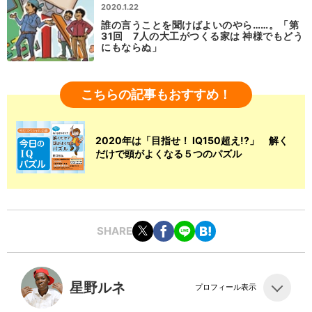
2020.1.22
誰の言うことを聞けばよいのやら……。「第
31回 7人の大工がつくる家は 神様でもどう
にもならぬ」
こちらの記事もおすすめ！
2020年は「目指せ！ IQ150超え!?」 解く
だけで頭がよくなる５つのパズル
SHARE
星野ルネ
プロフィール表示