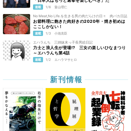
「日本人はもっと選挙を楽しむべき」だ
連載
1/6
畠山理仁
No Meat,No Life.を生きる男の肉だらけの日々 肉バカ日誌
お節料理に飽きた肉好きの2020年・焼き初めは
ここしかない！
連載
1/3
小池克臣
エハラんち 三姉妹末っ子長男絵日記
力士と浪人生が登場⁉️ 三女の楽しいひなまつり
～エハラんち第4話
連載
1/2
エハラマサヒロ
新刊情報