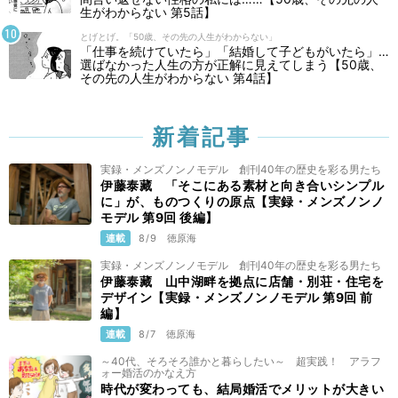
生がわからない 第5話】
とげとげ。「50歳、その先の人生がわからない」
「仕事を続けていたら」「結婚して子どもがいたら」…
選ばなかった人生の方が正解に見えてしまう【50歳、
その先の人生がわからない 第4話】
新着記事
実録・メンズノンノモデル 創刊40年の歴史を彩る男たち
伊藤泰藏 「そこにある素材と向き合いシンプル
に」が、ものつくりの原点【実録・メンズノンノ
モデル 第9回 後編】
連載
8/9
徳原海
実録・メンズノンノモデル 創刊40年の歴史を彩る男たち
伊藤泰藏 山中湖畔を拠点に店舗・別荘・住宅を
デザイン【実録・メンズノンノモデル 第9回 前
編】
連載
8/7
徳原海
～40代、そろそろ誰かと暮らしたい～ 超実践！ アラフ
ォー婚活のかなえ方
時代が変わっても、結局婚活でメリットが大きい