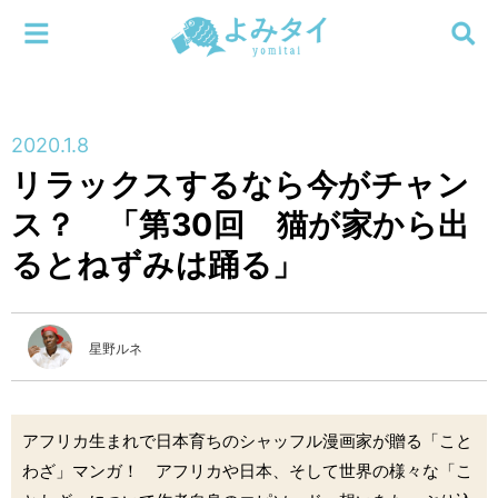
メニューを閉じる
よみタイ
ホーム
2020.1.8
新着
リラックスするなら今がチャン
検索する
ス？ 「第30回 猫が家から出
連載
るとねずみは踊る」
新刊
特集
星野ルネ
編集部
アフリカ生まれで日本育ちのシャッフル漫画家が贈る「こと
わざ」マンガ！ アフリカや日本、そして世界の様々な「こ