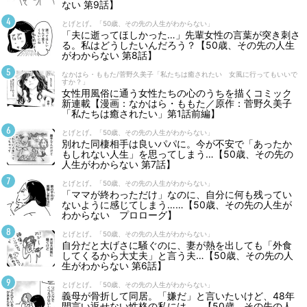
ない 第9話】
とげとげ。「50歳、その先の人生がわからない」
「夫に逝ってほしかった…」先輩女性の言葉が突き刺さ
る。私はどうしたいんだろう？【50歳、その先の人生
がわからない 第8話】
なかはら・ももた/菅野久美子「私たちは癒されたい 女風に行ってもいいで
すか？」
女性用風俗に通う女性たちの心のうちを描くコミック
新連載【漫画：なかはら・ももた／原作：菅野久美子
「私たちは癒されたい」第1話前編】
とげとげ。「50歳、その先の人生がわからない」
別れた同棲相手は良いパパに。今が不安で「あったか
もしれない人生」を思ってしまう…【50歳、その先の
人生がわからない 第7話】
とげとげ。「50歳、その先の人生がわからない」
「ママが終わっただけ」なのに、自分に何も残ってい
ないように感じてしまう……【50歳、その先の人生が
わからない プロローグ】
とげとげ。「50歳、その先の人生がわからない」
自分だと大げさに騒ぐのに、妻が熱を出しても「外食
してくるから大丈夫」と言う夫…【50歳、その先の人
生がわからない 第6話】
とげとげ。「50歳、その先の人生がわからない」
義母が骨折して同居。「嫌だ」と言いたいけど、48年
間言い返せない性格の私には……【50歳、その先の人