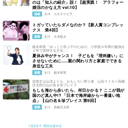
のは「知人の紹介」説！【超実践！ アラフォー
婚活のかなえ方 vol.10】
連載
8/6
カモチケビ子
トガッていたらダメなのか？【新人賞コンプレッ
クス 第4回】
連載
8/5
大滝瓶太
植木和実「ゆっくり学ぶ子のための、小学校６年間の勉強を
１年で習得する方法 」
夏休み中がチャンス！ 子どもを「理科嫌い」に
させないために……親の関わり方と家庭でできる
身近な工夫
連載
8/3
植木和実
目指すは山頂よりも、おもしろい寄り道 山岳ライター高橋
庄太郎の山の名＆珍プレイス
もしも海から歩いたら、何日かかる？ ここが我が
国のど真ん中!? 「日本で海岸線から一番遠い地
点」【山の名＆珍プレイス 第9回】
連載
8/2
高橋庄太郎