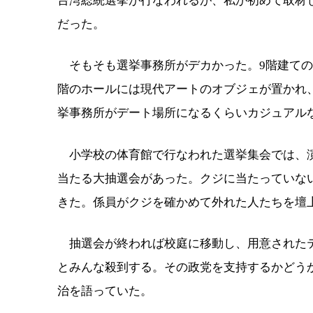
台湾総統選挙が行なわれるが、私が初めて取材し
だった。
そもそも選挙事務所がデカかった。9階建ての
階のホールには現代アートのオブジェが置かれ
挙事務所がデート場所になるくらいカジュアル
小学校の体育館で行なわれた選挙集会では、演
当たる大抽選会があった。クジに当たっていな
きた。係員がクジを確かめて外れた人たちを壇
抽選会が終われば校庭に移動し、用意されたテ
とみんな殺到する。その政党を支持するかどう
治を語っていた。