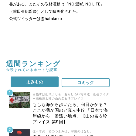
書がある。またその取材活動は『NO 選挙, NO LIFE』
（前田亜紀監督）として映画化された。
公式ツイッターは
@hatakezo
週間ランキング
今読まれているホットな記事
よみもの
コミック
目指すは山頂よりも、おもしろい寄り道 山岳ライタ
ー高橋庄太郎の山の名＆珍プレイス
もしも海から歩いたら、何日かかる？
ここが我が国のど真ん中!? 「日本で海
岸線から一番遠い地点」【山の名＆珍
プレイス 第9回】
佐々木亮「酒のつまみは、宇宙のはなし」