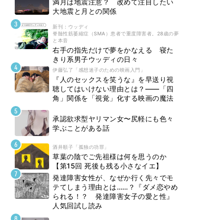
満月は地震注意？ 改めて注目したい
大地震と月との関係
新刊 : ウッディ
脊髄性筋萎縮症（SMA）患者で重度障害者。28歳の夢
と本音
右手の指先だけで夢をかなえる 寝た
きり系男子ウッディの日々
伊藤弘了「感想迷子のための映画入門」
『人のセックスを笑うな』を早送り視
聴してはいけない理由とは？――「四
角」関係を「視覚」化する映画の魔法
承認欲求型ヤリマン女〜尻軽にも色々
学ぶことがある話
酒井順子「孤独の功罪」
草葉の陰でご先祖様は何を思うのか
【第15回 死後も残る小さなイエ】
発達障害女性が、なぜか行く先々でモ
テてしまう理由とは……？『ダメ恋やめ
られる！？ 発達障害女子の愛と性』
人気回試し読み