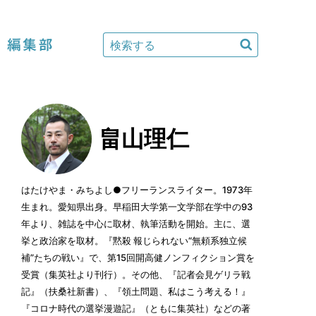
編集部
畠山理仁
はたけやま・みちよし●フリーランスライター。1973年
生まれ。愛知県出身。早稲田大学第一文学部在学中の93
年より、雑誌を中心に取材、執筆活動を開始。主に、選
挙と政治家を取材。『黙殺 報じられない“無頼系独立候
補”たちの戦い』で、第15回開高健ノンフィクション賞を
受賞（集英社より刊行）。その他、『記者会見ゲリラ戦
記』（扶桑社新書）、『領土問題、私はこう考える！』
『コロナ時代の選挙漫遊記』（ともに集英社）などの著