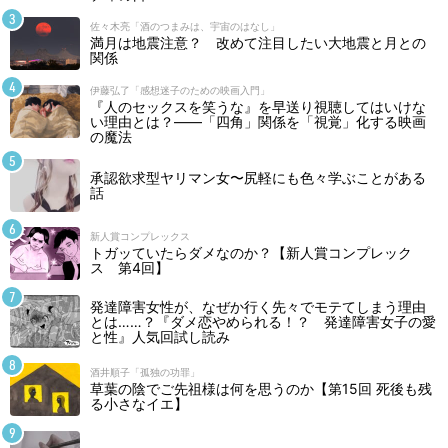
佐々木亮「酒のつまみは、宇宙のはなし」
満月は地震注意？ 改めて注目したい大地震と月との
関係
伊藤弘了「感想迷子のための映画入門」
『人のセックスを笑うな』を早送り視聴してはいけな
い理由とは？――「四角」関係を「視覚」化する映画
の魔法
承認欲求型ヤリマン女〜尻軽にも色々学ぶことがある
話
新人賞コンプレックス
トガッていたらダメなのか？【新人賞コンプレック
ス 第4回】
発達障害女性が、なぜか行く先々でモテてしまう理由
とは……？『ダメ恋やめられる！？ 発達障害女子の愛
と性』人気回試し読み
酒井順子「孤独の功罪」
草葉の陰でご先祖様は何を思うのか【第15回 死後も残
る小さなイエ】