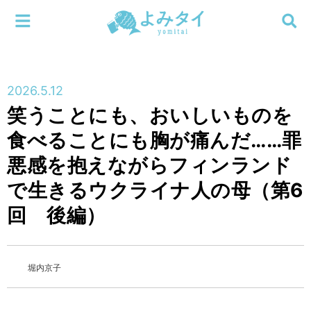
メニューを閉じる
よみタイ
ホーム
2026.5.12
新着
笑うことにも、おいしいものを
検索する
食べることにも胸が痛んだ……罪
連載
悪感を抱えながらフィンランド
新刊
で生きるウクライナ人の母（第6
回 後編）
特集
編集部
堀内京子