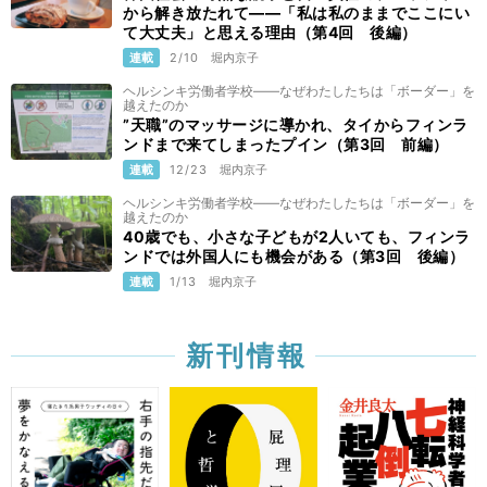
から解き放たれて――「私は私のままでここにい
て大丈夫」と思える理由（第4回 後編）
連載
2/10
堀内京子
ヘルシンキ労働者学校——なぜわたしたちは「ボーダー」を
越えたのか
”天職”のマッサージに導かれ、タイからフィンラ
ンドまで来てしまったプイン（第3回 前編）
連載
12/23
堀内京子
ヘルシンキ労働者学校——なぜわたしたちは「ボーダー」を
越えたのか
40歳でも、小さな子どもが2人いても、フィンラ
ンドでは外国人にも機会がある（第3回 後編）
連載
1/13
堀内京子
新刊情報