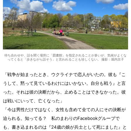
待ち合わせや、話を聞く場所に「図書館」を指定されることが多いが、気候がよくな
ってくると「歩きながら話そう」と言われることも珍しくない。 撮影：堀内京子
「戦争が始まったとき、ウクライナで恋人がいたの。彼も『こ
うして、黙って見ているわけにはいかない。自分も戦う』と言
った。それは彼の決断だから、止めることはできなかった。彼
は戦いにいって、亡くなった」
「今は男性だけではなく、女性も含めて全ての人にその決断が
迫られる。知ってる？ 私のまわりのFacebookグループで
も、書き込まれるのは『24歳の娘が兵士として死にました』と