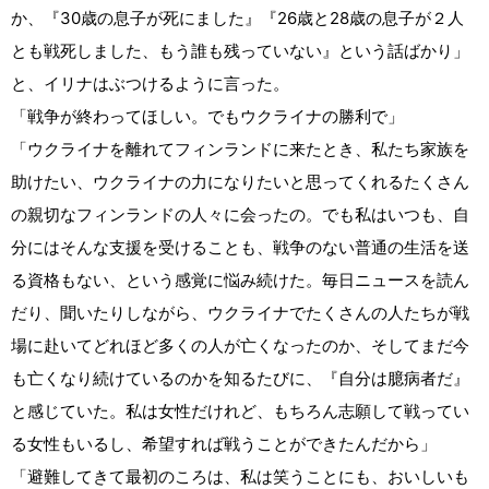
か、『30歳の息子が死にました』『26歳と28歳の息子が２人
とも戦死しました、もう誰も残っていない』という話ばかり」
と、イリナはぶつけるように言った。
「戦争が終わってほしい。でもウクライナの勝利で」
「ウクライナを離れてフィンランドに来たとき、私たち家族を
助けたい、ウクライナの力になりたいと思ってくれるたくさん
の親切なフィンランドの人々に会ったの。でも私はいつも、自
分にはそんな支援を受けることも、戦争のない普通の生活を送
る資格もない、という感覚に悩み続けた。毎日ニュースを読ん
だり、聞いたりしながら、ウクライナでたくさんの人たちが戦
場に赴いてどれほど多くの人が亡くなったのか、そしてまだ今
も亡くなり続けているのかを知るたびに、『自分は臆病者だ』
と感じていた。私は女性だけれど、もちろん志願して戦ってい
る女性もいるし、希望すれば戦うことができたんだから」
「避難してきて最初のころは、私は笑うことにも、おいしいも