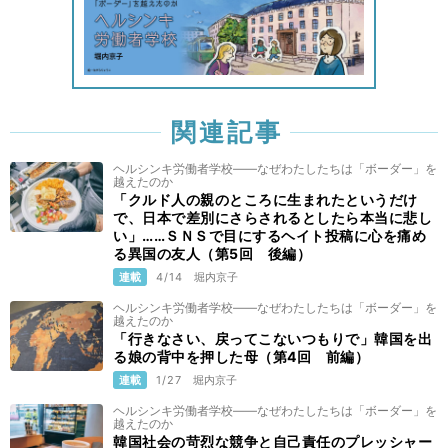
関連記事
ヘルシンキ労働者学校——なぜわたしたちは「ボーダー」を
越えたのか
「クルド人の親のところに生まれたというだけ
で、日本で差別にさらされるとしたら本当に悲し
い」……ＳＮＳで目にするヘイト投稿に心を痛め
る異国の友人（第5回 後編）
連載
4/14
堀内京子
ヘルシンキ労働者学校——なぜわたしたちは「ボーダー」を
越えたのか
「行きなさい、戻ってこないつもりで」韓国を出
る娘の背中を押した母（第4回 前編）
連載
1/27
堀内京子
ヘルシンキ労働者学校——なぜわたしたちは「ボーダー」を
越えたのか
韓国社会の苛烈な競争と自己責任のプレッシャー