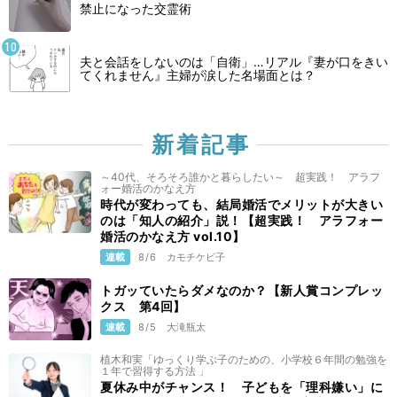
禁止になった交霊術
夫と会話をしないのは「自衛」…リアル『妻が口をきい
てくれません』主婦が涙した名場面とは？
新着記事
～40代、そろそろ誰かと暮らしたい～ 超実践！ アラフ
ォー婚活のかなえ方
時代が変わっても、結局婚活でメリットが大きい
のは「知人の紹介」説！【超実践！ アラフォー
婚活のかなえ方 vol.10】
連載
8/6
カモチケビ子
トガッていたらダメなのか？【新人賞コンプレッ
クス 第4回】
連載
8/5
大滝瓶太
植木和実「ゆっくり学ぶ子のための、小学校６年間の勉強を
１年で習得する方法 」
夏休み中がチャンス！ 子どもを「理科嫌い」に