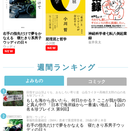
右手の指先だけで夢をか
神経科学者七転八倒起業
なえる 寝たきり系男子
録
屁理屈と哲学
ウッディの日々
金井良太
小川哲
ウッディ
NEW
NEW
週間ランキング
よみもの
コミック
目指すは山頂よりも、おもしろい寄り道 山岳ライター高橋庄太郎の山の名
＆珍プレイス
もしも海から歩いたら、何日かかる？ ここが我が国の
ど真ん中!? 「日本で海岸線から一番遠い地点」【山の
名＆珍プレイス 第9回】
新刊 : ウッディ
脊髄性筋萎縮症（SMA）患者で重度障害者。28歳の夢と本音
右手の指先だけで夢をかなえる 寝たきり系男子ウッ
ディの日々