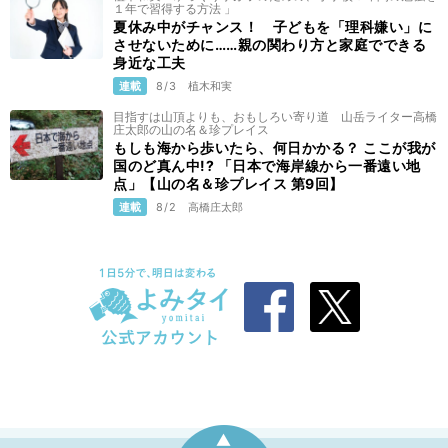
１年で習得する方法 」
夏休み中がチャンス！ 子どもを「理科嫌い」に
させないために……親の関わり方と家庭でできる
身近な工夫
連載
8/3
植木和実
目指すは山頂よりも、おもしろい寄り道 山岳ライター高橋
庄太郎の山の名＆珍プレイス
もしも海から歩いたら、何日かかる？ ここが我が
国のど真ん中!? 「日本で海岸線から一番遠い地
点」【山の名＆珍プレイス 第9回】
連載
8/2
高橋庄太郎