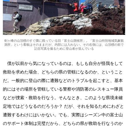
剣ヶ峰の山頂標のすぐ隣に残っている旧「富士山測候所」。「富士山特別地域気象観
測所」という看板はそのままだが、内部には入れない。その右側には、山頂標の前で
記念写真を撮るために登山者が並んでいる
僕が以前から気になっているのは、もしも自分が怪我をして
救助を求めた場合、どちらの県の管轄になるのか、ということ
だ。一般的に登山の際に遭難などのトラブルを起こすと、基本
的にはその場所を管轄している警察や消防署のレスキュー隊員
などが捜索・救助を行なう。そんなとき、このような県境未確
定地ではどうなるのだろうか？ だが、それを知るためにわざと
遭難するわけにはいかない。でも、実際はシーズン中の富士山
のサポート体制は完璧だから、どちらの県が救助を行なうのか