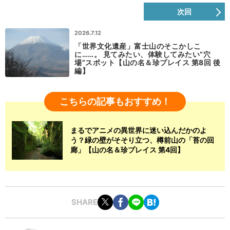
次回
2026.7.12
「世界文化遺産」富士山のそこかしこ
に……。 見てみたい、体験してみたい“穴
場”スポット【山の名＆珍プレイス 第8回 後
編】
こちらの記事もおすすめ！
まるでアニメの異世界に迷い込んだかのよ
う？緑の壁がそそり立つ、樽前山の「苔の回
廊」【山の名＆珍プレイス 第4回】
SHARE