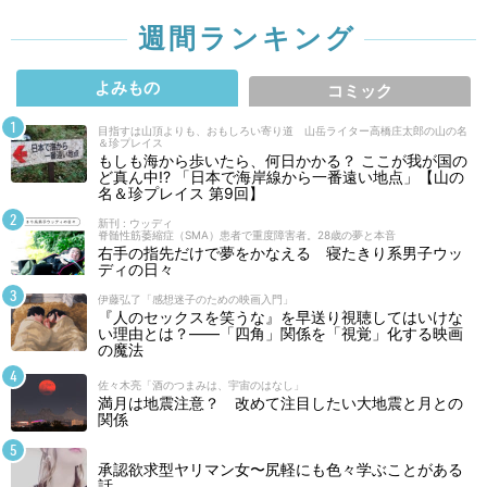
週間ランキング
よみもの
コミック
目指すは山頂よりも、おもしろい寄り道 山岳ライター高橋庄太郎の山の名
＆珍プレイス
もしも海から歩いたら、何日かかる？ ここが我が国の
ど真ん中!? 「日本で海岸線から一番遠い地点」【山の
名＆珍プレイス 第9回】
新刊 : ウッディ
脊髄性筋萎縮症（SMA）患者で重度障害者。28歳の夢と本音
右手の指先だけで夢をかなえる 寝たきり系男子ウッ
ディの日々
伊藤弘了「感想迷子のための映画入門」
『人のセックスを笑うな』を早送り視聴してはいけな
い理由とは？――「四角」関係を「視覚」化する映画
の魔法
佐々木亮「酒のつまみは、宇宙のはなし」
満月は地震注意？ 改めて注目したい大地震と月との
関係
承認欲求型ヤリマン女〜尻軽にも色々学ぶことがある
話