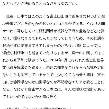
などわざわざ決めることもなさそうなのだが。
現在、日本ではこのような富士山山頂付近を含む14カ所が県
境未確定だ。そのなかの10カ所が山岳地帯である。やはり人間
がつねに暮らしていて権利関係が複雑な平野や盆地などとは異
なり、曖昧なままでもなんとかなってしまうため、その状態を
解消せずに現在まできてしまったのだろう。場所によっては
しれつ
熾烈
な利権争いも起きていたりもするが、富士山に関してはこ
れからも平和で済みそうだ。2014年1月に行われた富士山世界
文化遺産協議会を踏まえ、両県の知事がこれからも県境を定め
ないことを明言しているからで、少なくても当分の間は、富士
山には静岡県なのか山梨県なのか不明瞭なエリアが残ることに
なる。なにかと厳密すぎる日本には、そんな曖昧な場所があっ
てもいいのではないかと僕は思う。