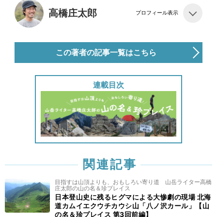
高橋庄太郎
プロフィール表示
この著者の記事一覧はこちら
連載目次
関連記事
目指すは山頂よりも、おもしろい寄り道 山岳ライター高橋
庄太郎の山の名＆珍プレイス
日本登山史に残るヒグマによる大惨劇の現場 北海
道カムイエクウチカウシ山「八ノ沢カール」【山
の名＆珍プレイス 第3回前編】