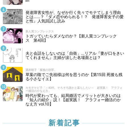
発達障害女性が、なぜか行く先々でモテてしまう理由
とは……？『ダメ恋やめられる！？ 発達障害女子の愛
と性』人気回試し読み
新人賞コンプレックス
トガッていたらダメなのか？【新人賞コンプレック
ス 第4回】
夫と会話をしないのは「自衛」…リアル『妻が口をきい
てくれません』主婦が涙した名場面とは？
酒井順子「孤独の功罪」
草葉の陰でご先祖様は何を思うのか【第15回 死後も残
る小さなイエ】
カモチケビ子「～40代、そろそろ誰かと暮らしたい～ 超実践！ アラフォ
ー婚活のかなえ方」
時代が変わっても、結局婚活でメリットが大きいのは
「知人の紹介」説！【超実践！ アラフォー婚活のか
なえ方 vol.10】
新着記事