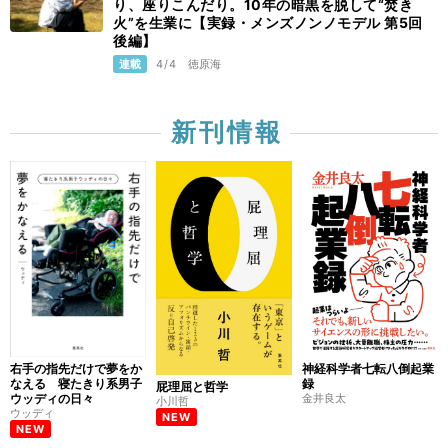
り、座りこんだり。10年の暗黒を脱して“焚き
火”を生業に【実録・メンズノンノモデル 第5回
後編】
連載
4/4
徳原海
新刊情報
右手の指先だけで夢をか
神経科学者七転八倒起業
なえる 寝たきり系男子
録
屁理屈と哲学
ウッディの日々
金井良太
小川哲
ウッディ
NEW
NEW