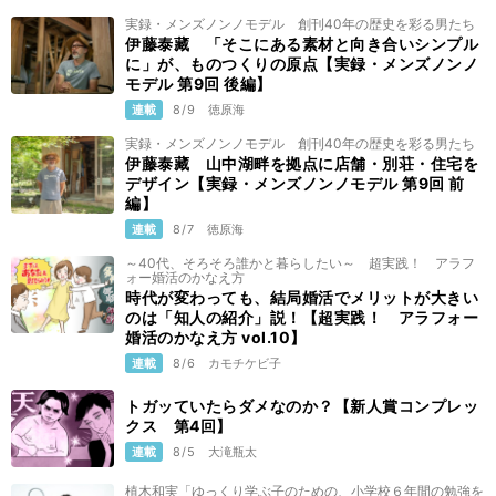
実録・メンズノンノモデル 創刊40年の歴史を彩る男たち
伊藤泰藏 「そこにある素材と向き合いシンプル
に」が、ものつくりの原点【実録・メンズノンノ
モデル 第9回 後編】
連載
8/9
徳原海
実録・メンズノンノモデル 創刊40年の歴史を彩る男たち
伊藤泰藏 山中湖畔を拠点に店舗・別荘・住宅を
デザイン【実録・メンズノンノモデル 第9回 前
編】
連載
8/7
徳原海
～40代、そろそろ誰かと暮らしたい～ 超実践！ アラフ
ォー婚活のかなえ方
時代が変わっても、結局婚活でメリットが大きい
のは「知人の紹介」説！【超実践！ アラフォー
婚活のかなえ方 vol.10】
連載
8/6
カモチケビ子
トガッていたらダメなのか？【新人賞コンプレッ
クス 第4回】
連載
8/5
大滝瓶太
植木和実「ゆっくり学ぶ子のための、小学校６年間の勉強を