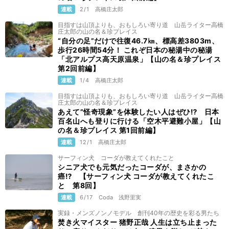
連載
2/1
高橋庄太郎
目指すは山頂よりも、おもしろい寄り道 山岳ライター高橋
庄太郎の山の名＆珍プレイス
“自分の足”だけで往復46.7㎞、標高差3803m、
歩行26時間54分！ これぞ日本の秘湯中の秘湯
「北アルプス高天原温泉」【山の名＆珍プレイス
第2回前編】
連載
1/4
高橋庄太郎
目指すは山頂よりも、おもしろい寄り道 山岳ライター高橋
庄太郎の山の名＆珍プレイス
あえて”怪奇現象”を体験したい人はぜひ⁉ 日本
百名山へも登りに行ける「空木平避難小屋」【山
の名＆珍プレイス 第1回前編】
連載
12/1
高橋庄太郎
サーフィン犬 コーダが教えてくれたこと
シニア犬でも元気だったコーダが、まさかの
癌⁉ 【サーフィン犬 コーダが教えてくれたこ
と 第8回】
連載
6/17
Coda
浅野里実
実録・メンズノンノモデル 創刊40年の歴史を彩る男たち
焚き火マイスター 猪野正哉 人生は立ち止まった