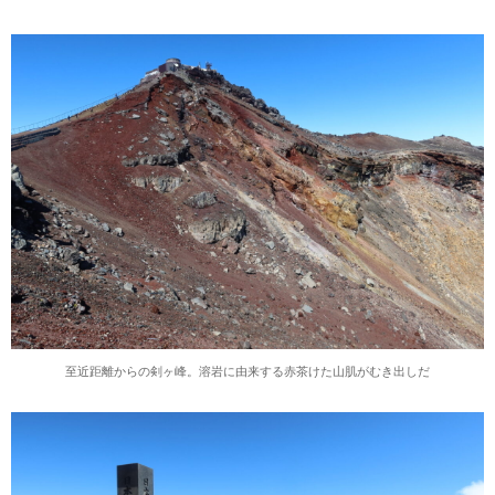
至近距離からの剣ヶ峰。溶岩に由来する赤茶けた山肌がむき出しだ