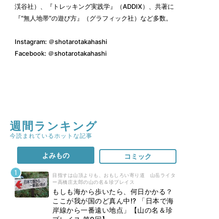
渓谷社）、『トレッキング実践学』（ADDIX）、共著に
『“無人地帯”の遊び方』（グラフィック社）など多数。
Instagram:
＠shotarotakahashi
Facebook:
＠shotarotakahashi
週間ランキング
今読まれているホットな記事
よみもの
コミック
目指すは山頂よりも、おもしろい寄り道 山岳ライタ
ー高橋庄太郎の山の名＆珍プレイス
もしも海から歩いたら、何日かかる？
ここが我が国のど真ん中!? 「日本で海
岸線から一番遠い地点」【山の名＆珍