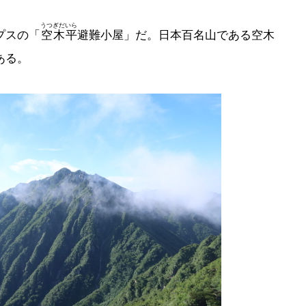
うつぎだいら
プスの「
空木平
避難小屋」だ。日本百名山である空木
ある。