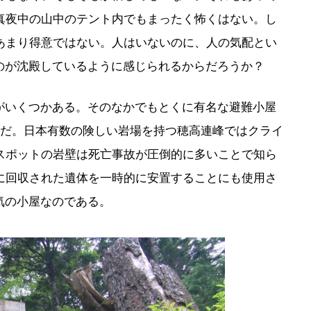
真夜中の山中のテント内でもまったく怖くはない。し
あまり得意ではない。人はいないのに、人の気配とい
のが沈殿しているように感じられるからだろうか？
がいくつかある。そのなかでもとくに有名な避難小屋
屋だ。日本有数の険しい岩場を持つ穂高連峰ではクライ
スポットの岩壁は死亡事故が圧倒的に多いことで知ら
に回収された遺体を一時的に安置することにも使用さ
気の小屋なのである。