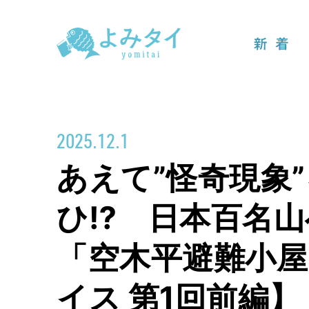
新着
2025.12.1
あえて”怪奇現象
ひ⁉ 日本百名山
「空木平避難小屋
イス 第1回前編】