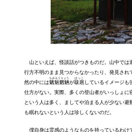
山といえば、怪談話がつきものだ。山中では遭
行方不明のまま見つからなかったり、発見され
ちみもうりょう
ばっこ
然の中には
魑魅魍魎
が
跋扈
しているイメージも
仕方がない。実際、多くの登山者がいっしょに
という人は多く、ましてや泊まる人が少ない避
も眠れないという人は珍しくないのだ。
僕自身は霊感のようなものを持っているわけで