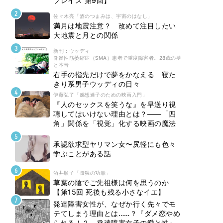
プレイス 第9回】
佐々木亮「酒のつまみは、宇宙のはなし」
満月は地震注意？ 改めて注目したい
大地震と月との関係
新刊 : ウッディ
脊髄性筋萎縮症（SMA）患者で重度障害者。28歳の夢
と本音
右手の指先だけで夢をかなえる 寝た
きり系男子ウッディの日々
伊藤弘了「感想迷子のための映画入門」
『人のセックスを笑うな』を早送り視
聴してはいけない理由とは？――「四
角」関係を「視覚」化する映画の魔法
承認欲求型ヤリマン女〜尻軽にも色々
学ぶことがある話
酒井順子「孤独の功罪」
草葉の陰でご先祖様は何を思うのか
【第15回 死後も残る小さなイエ】
発達障害女性が、なぜか行く先々でモ
テてしまう理由とは……？『ダメ恋やめ
られる！？ 発達障害女子の愛と性』