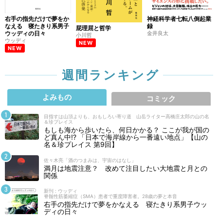
右手の指先だけで夢をか
神経科学者七転八倒起業
なえる 寝たきり系男子
録
屁理屈と哲学
ウッディの日々
金井良太
小川哲
ウッディ
NEW
NEW
週間ランキング
よみもの
コミック
目指すは山頂よりも、おもしろい寄り道 山岳ライター高橋庄太郎の山の名
＆珍プレイス
もしも海から歩いたら、何日かかる？ ここが我が国の
ど真ん中!? 「日本で海岸線から一番遠い地点」【山の
名＆珍プレイス 第9回】
佐々木亮「酒のつまみは、宇宙のはなし」
満月は地震注意？ 改めて注目したい大地震と月との
関係
新刊 : ウッディ
脊髄性筋萎縮症（SMA）患者で重度障害者。28歳の夢と本音
右手の指先だけで夢をかなえる 寝たきり系男子ウッ
ディの日々