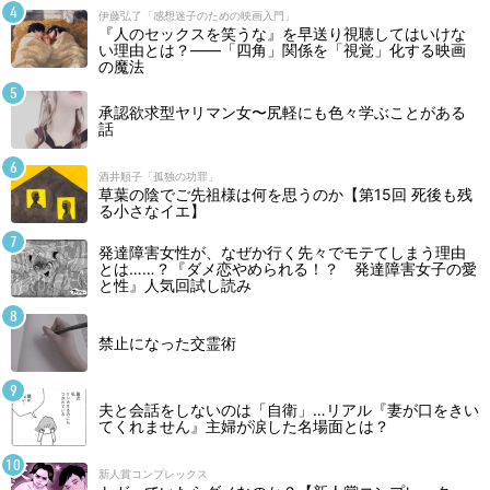
伊藤弘了「感想迷子のための映画入門」
『人のセックスを笑うな』を早送り視聴してはいけな
い理由とは？――「四角」関係を「視覚」化する映画
の魔法
承認欲求型ヤリマン女〜尻軽にも色々学ぶことがある
話
酒井順子「孤独の功罪」
草葉の陰でご先祖様は何を思うのか【第15回 死後も残
る小さなイエ】
発達障害女性が、なぜか行く先々でモテてしまう理由
とは……？『ダメ恋やめられる！？ 発達障害女子の愛
と性』人気回試し読み
禁止になった交霊術
夫と会話をしないのは「自衛」…リアル『妻が口をきい
てくれません』主婦が涙した名場面とは？
新人賞コンプレックス