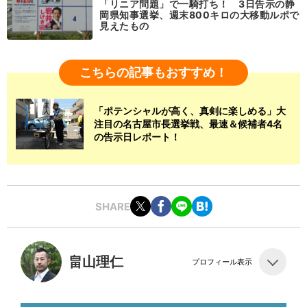
「リニア問題」で一騎打ち！ 3日告示の静
岡県知事選挙、週末800キロの大移動ルポで
見えたもの
こちらの記事もおすすめ！
「ポテンシャルが高く、真剣に楽しめる」大
注目の名古屋市長選挙戦、最速＆候補者4名
の告示日レポート！
SHARE
畠山理仁
プロフィール表示