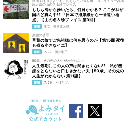
目指すは山頂よりも、おもしろい寄り道 山岳ライター高橋
庄太郎の山の名＆珍プレイス
もしも海から歩いたら、何日かかる？ ここが我が
国のど真ん中!? 「日本で海岸線から一番遠い地
点」【山の名＆珍プレイス 第9回】
連載
8/2
高橋庄太郎
孤独の功罪
草葉の陰でご先祖様は何を思うのか【第15回 死後
も残る小さなイエ】
連載
7/27
酒井順子
50歳、その先の人生がわからない
人生最期にこの人の声は聞きたくない⁉ 私が機
嫌をとらないと口もきかない夫【50歳、その先の
人生がわからない 第11話】
連載
7/26
とげとげ。