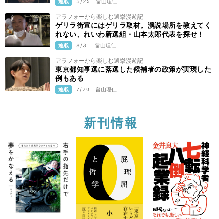
連載
5/25
畠山理仁
アラフォーから楽しむ選挙漫遊記
ゲリラ街宣にはゲリラ取材。演説場所を教えてく
れない、れいわ新選組・山本太郎代表を探せ！
連載
8/31
畠山理仁
アラフォーから楽しむ選挙漫遊記
東京都知事選に落選した候補者の政策が実現した
例もある
連載
7/20
畠山理仁
新刊情報