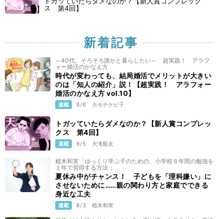
トガッていたらダメなのか？【新人賞コンプレック
ス 第4回】
新着記事
～40代、そろそろ誰かと暮らしたい～ 超実践！ アラフ
ォー婚活のかなえ方
時代が変わっても、結局婚活でメリットが大きい
のは「知人の紹介」説！【超実践！ アラフォー
婚活のかなえ方 vol.10】
連載
8/6
カモチケビ子
トガッていたらダメなのか？【新人賞コンプレッ
クス 第4回】
連載
8/5
大滝瓶太
植木和実「ゆっくり学ぶ子のための、小学校６年間の勉強を
１年で習得する方法 」
夏休み中がチャンス！ 子どもを「理科嫌い」に
させないために……親の関わり方と家庭でできる
身近な工夫
連載
8/3
植木和実