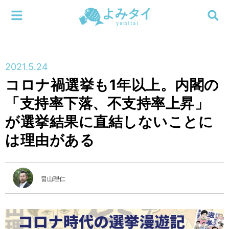
メニューを閉じる
よみタイ
ホーム
2021.5.24
新着
コロナ禍選挙も1年以上。内閣の
検索する
「支持率下落、不支持率上昇」
連載
が選挙結果に直結しないことに
新刊
は理由がある
特集
畠山理仁
編集部