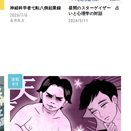
神経科学者七転八倒起業録
昼間のスターゲイザー 占
いと心理学の対話
2026/7/6
2026/5/11
金井良太
連載
8/5