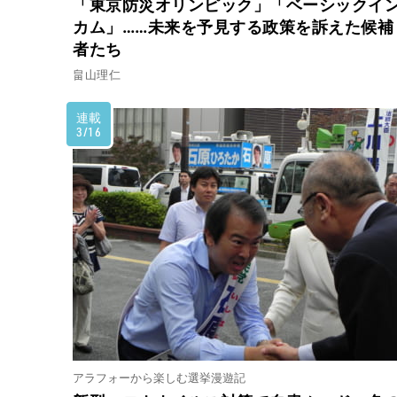
「東京防災オリンピック」「ベーシックイ
カム」……未来を予見する政策を訴えた候補
者たち
畠山理仁
連載
3/16
アラフォーから楽しむ選挙漫遊記