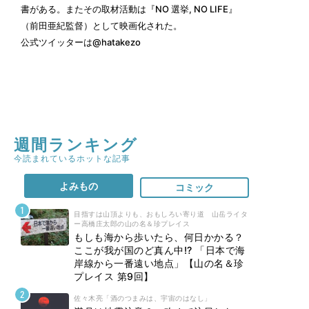
書がある。またその取材活動は『NO 選挙, NO LIFE』
（前田亜紀監督）として映画化された。
公式ツイッターは
@hatakezo
週間ランキング
今読まれているホットな記事
よみもの
コミック
目指すは山頂よりも、おもしろい寄り道 山岳ライタ
ー高橋庄太郎の山の名＆珍プレイス
もしも海から歩いたら、何日かかる？
ここが我が国のど真ん中!? 「日本で海
岸線から一番遠い地点」【山の名＆珍
プレイス 第9回】
佐々木亮「酒のつまみは、宇宙のはなし」