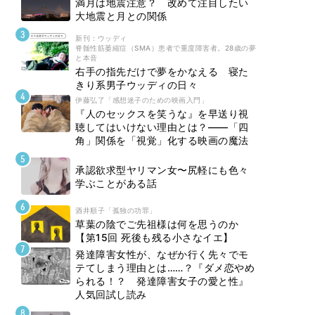
満月は地震注意？ 改めて注目したい
大地震と月との関係
新刊 : ウッディ
脊髄性筋萎縮症（SMA）患者で重度障害者。28歳の夢
と本音
右手の指先だけで夢をかなえる 寝た
きり系男子ウッディの日々
伊藤弘了「感想迷子のための映画入門」
『人のセックスを笑うな』を早送り視
聴してはいけない理由とは？――「四
角」関係を「視覚」化する映画の魔法
承認欲求型ヤリマン女〜尻軽にも色々
学ぶことがある話
酒井順子「孤独の功罪」
草葉の陰でご先祖様は何を思うのか
【第15回 死後も残る小さなイエ】
発達障害女性が、なぜか行く先々でモ
テてしまう理由とは……？『ダメ恋やめ
られる！？ 発達障害女子の愛と性』
人気回試し読み