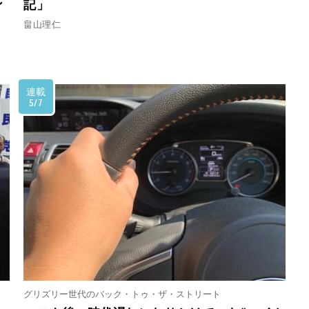
ン
記」
畠山理仁
連載
5/7
グリズリー世代のバック・トゥ・ザ・ストリート