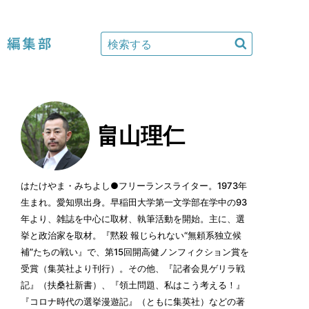
編集部
畠山理仁
はたけやま・みちよし●フリーランスライター。1973年
生まれ。愛知県出身。早稲田大学第一文学部在学中の93
年より、雑誌を中心に取材、執筆活動を開始。主に、選
挙と政治家を取材。『黙殺 報じられない“無頼系独立候
補”たちの戦い』で、第15回開高健ノンフィクション賞を
受賞（集英社より刊行）。その他、『記者会見ゲリラ戦
記』（扶桑社新書）、『領土問題、私はこう考える！』
『コロナ時代の選挙漫遊記』（ともに集英社）などの著