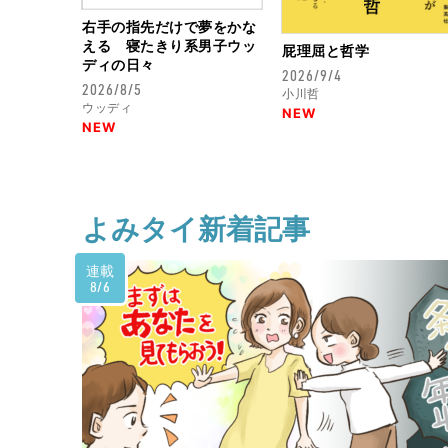
右手の指先だけで夢をかな
える 寝たきり系男子ウッ
屁理屈と哲学
ディの日々
2026/9/4
2026/8/5
小川哲
ウッディ
NEW
NEW
よみタイ新着記事
連載
8/6