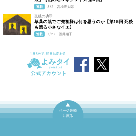
連載
8/2
高橋庄太郎
孤独の功罪
草葉の陰でご先祖様は何を思うのか【第15回 死後
も残る小さなイエ】
連載
7/27
酒井順子
ページ先頭に戻