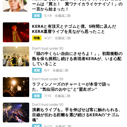
ームは「買エ！ 買ワナイカライケナイゾ！」の
一言から始まった！
連載
5/19
佐藤誠二朗
KERAと有頂天とナゴムと僕。5時間に及んだ
KERA還暦ライブを見ながら思ったこと
特集
4/21
佐藤誠二朗
Don't trust under 50
「頭の中くらい自由にさせろよ！」。初期衝動の
熱を保ち挑戦し続ける表現者KERAが、いま心配
していること
連載
6/1
佐藤誠二朗
Don't trust under 50
ラフィンノーズのチャーミーが本音で語っ
た、“気仙沼のおやじ”と“盟友ポン”
連載
7/15
佐藤誠二朗
Don't trust under 50
演劇もライブも。手を伸ばせば客に触れられる、
目線が伝わる距離を選び続けるKERAの“ナゴム
魂”
連載
5/25
佐藤誠二朗