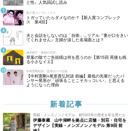
と性』人気回試し読み
新人賞コンプレックス
トガッていたらダメなのか？【新人賞コンプレック
ス 第4回】
夫と会話をしないのは「自衛」…リアル『妻が口をきい
てくれません』主婦が涙した名場面とは？
酒井順子「孤独の功罪」
草葉の陰でご先祖様は何を思うのか【第15回 死後も残
る小さなイエ】
中村憲剛対談「思考のパス交換」
【中村憲剛×尾形貴弘対談 前編】最低の先輩だったパ
ンサー尾形が「頑張ることこそカッコいい」と思える
ようになった理由
新着記事
実録・メンズノンノモデル 創刊40年の歴史を彩る男たち
伊藤泰藏 山中湖畔を拠点に店舗・別荘・住宅を
デザイン【実録・メンズノンノモデル 第9回 前
編】