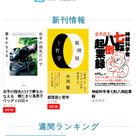
新刊情報
右手の指先だけで夢をか
神経科学者七転八倒起業
なえる 寝たきり系男子
録
屁理屈と哲学
ウッディの日々
金井良太
小川哲
ウッディ
NEW
NEW
週間ランキング