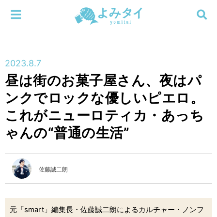
メニューを閉じる
よみタイ
ホーム
2023.8.7
新着
昼は街のお菓子屋さん、夜はパ
検索する
ンクでロックな優しいピエロ。
連載
これがニューロティカ・あっち
新刊
ゃんの“普通の生活”
特集
佐藤誠二朗
編集部
元「smart」編集長・佐藤誠二朗によるカルチャー・ノンフ