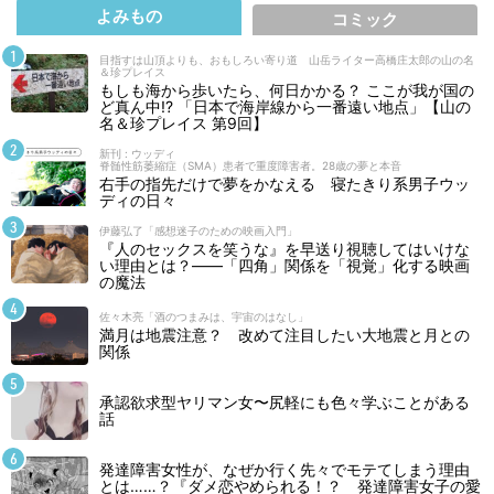
よみもの
コミック
目指すは山頂よりも、おもしろい寄り道 山岳ライター高橋庄太郎の山の名
＆珍プレイス
もしも海から歩いたら、何日かかる？ ここが我が国の
ど真ん中!? 「日本で海岸線から一番遠い地点」【山の
名＆珍プレイス 第9回】
新刊 : ウッディ
脊髄性筋萎縮症（SMA）患者で重度障害者。28歳の夢と本音
右手の指先だけで夢をかなえる 寝たきり系男子ウッ
ディの日々
伊藤弘了「感想迷子のための映画入門」
『人のセックスを笑うな』を早送り視聴してはいけな
い理由とは？――「四角」関係を「視覚」化する映画
の魔法
佐々木亮「酒のつまみは、宇宙のはなし」
満月は地震注意？ 改めて注目したい大地震と月との
関係
承認欲求型ヤリマン女〜尻軽にも色々学ぶことがある
話
発達障害女性が、なぜか行く先々でモテてしまう理由
とは……？『ダメ恋やめられる！？ 発達障害女子の愛