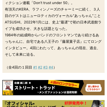
ィクション連載「Don't trust under 50」。
有頂天のKERA、ラフィンノーズのチャーミーに続く、３人
目のゲストはニューロティカのヴォーカル“あっちゃん”こと
ATSUSHI。2022年1月には、史上“最遅”で初の日本武道館ラ
イブを成功させ、大きな話題となった。
1984年の結成時からバンドのフロントマンであり続けるあ
っちゃんに、自宅である八王子の『藤屋菓子店』にてロング
インタビュー。4回にわたって、あっちゃんの現在、過去、
そして未来に迫る。
（全4回の１回目
#1
#2
#3
#4
）