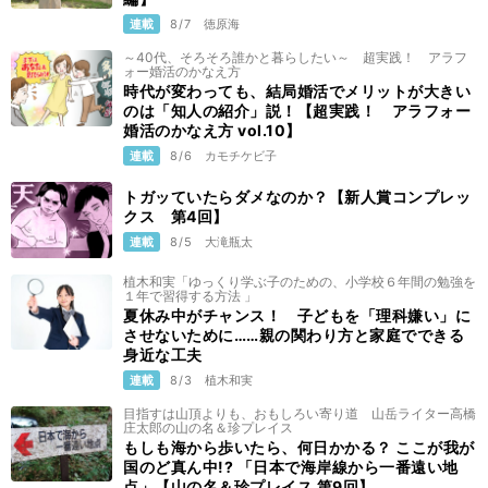
連載
8/7
徳原海
～40代、そろそろ誰かと暮らしたい～ 超実践！ アラフ
ォー婚活のかなえ方
時代が変わっても、結局婚活でメリットが大きい
のは「知人の紹介」説！【超実践！ アラフォー
婚活のかなえ方 vol.10】
連載
8/6
カモチケビ子
トガッていたらダメなのか？【新人賞コンプレッ
クス 第4回】
連載
8/5
大滝瓶太
植木和実「ゆっくり学ぶ子のための、小学校６年間の勉強を
１年で習得する方法 」
夏休み中がチャンス！ 子どもを「理科嫌い」に
させないために……親の関わり方と家庭でできる
身近な工夫
連載
8/3
植木和実
目指すは山頂よりも、おもしろい寄り道 山岳ライター高橋
庄太郎の山の名＆珍プレイス
もしも海から歩いたら、何日かかる？ ここが我が
国のど真ん中!? 「日本で海岸線から一番遠い地
点」【山の名＆珍プレイス 第9回】