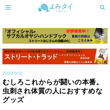
メニューを閉じる
よみタイ
ホーム
新着
検索する
連載
新刊
2020.9.10
特集
むしろこれからが闘いの本番。
虫刺され体質の人におすすめな
編集部
グッズ