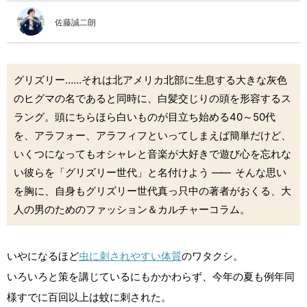
佐藤誠二朗
グリズリー……それは北アメリカ北部に生息する大きな灰色
のヒグマの名であると同時に、白髪交じりの頭を形容するス
ラング。頭にちらほら白いものが目立ち始める40～50代
を、アラフォー、アラフィフといってしまえば簡単だけど、
いくつになってもオシャレと音楽が大好きで遊び心を忘れな
い彼らを「グリズリー世代」と名付けよう
――
そんな思い
を胸に、自身もグリズリー世代真っ只中の著者がおくる、大
人の男のためのファッション＆カルチャーコラム。
いやになるほど
虫に刺されやすい体質
のワタクシ。
いろいろと策を講じているにもかかわらず、今年の夏も例年同
様すでに百回以上は蚊に刺された。