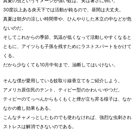
真夏の虫というイメージが強い蚊は、実は暑さに弱い。
30度以上ある炎天下では活動が鈍るので、昼間は大丈夫。
真夏は朝夕の涼しい時間帯や、ひんやりした木立の中などが危
ないのだ。
そしてこれからの季節、気温が低くなって活動しやすくなると
ともに、アイツらも子孫を残すためにラストスパートをかけて
くる。
だから少なくても10月中旬まで、油断してはいけない。
そんな僕が愛用している蚊取り線香立てをご紹介しよう。
アメリカ原住民のテント、ティピー型のかわいいやつだ。
ティピーのてっぺんからもくもくと煙が立ち昇る様子は、なか
なかの癒し効果もある。
こんなチャメっとしたものでも使わなければ、強烈な虫刺され
ストレスは解消できないのである。