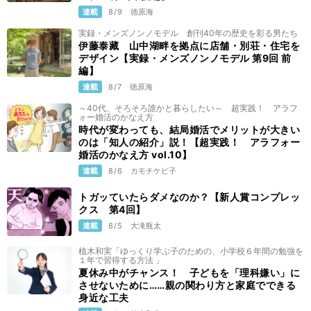
連載
8/9
徳原海
実録・メンズノンノモデル 創刊40年の歴史を彩る男たち
伊藤泰藏 山中湖畔を拠点に店舗・別荘・住宅を
デザイン【実録・メンズノンノモデル 第9回 前
編】
連載
8/7
徳原海
～40代、そろそろ誰かと暮らしたい～ 超実践！ アラフ
ォー婚活のかなえ方
時代が変わっても、結局婚活でメリットが大きい
のは「知人の紹介」説！【超実践！ アラフォー
婚活のかなえ方 vol.10】
連載
8/6
カモチケビ子
トガッていたらダメなのか？【新人賞コンプレッ
クス 第4回】
連載
8/5
大滝瓶太
植木和実「ゆっくり学ぶ子のための、小学校６年間の勉強を
１年で習得する方法 」
夏休み中がチャンス！ 子どもを「理科嫌い」に
させないために……親の関わり方と家庭でできる
身近な工夫