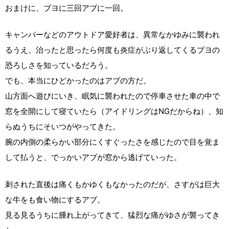
おまけに、ブヨに三回アブに一回。
キャンパーなどのアウトドア愛好者は、異常なかゆみに襲われ
るうえ、治ったと思ったら何度も炎症がぶり返してくるブヨの
恐ろしさを知っているだろう。
でも、本当にひどかったのはアブの方だ。
山方面へ遊びにいき、眠気に襲われたので停車させた車の中で
窓を全開にして寝ていたら（アイドリングはNGだからね）、知
らぬうちにそいつがやってきた。
腕の内側の柔らかい部分にくすぐったさを感じたので目を覚ま
して払うと、でっかいアブが窓から逃げていった。
刺された直後は痛くもかゆくもなかったのだが、さすがは巨大
な牛をも食い物にするアブ。
見る見るうちに腫れ上がってきて、猛烈な痛がゆさが襲ってき