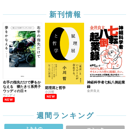
新刊情報
右手の指先だけで夢をか
神経科学者七転八倒起業
なえる 寝たきり系男子
録
屁理屈と哲学
ウッディの日々
金井良太
小川哲
ウッディ
NEW
NEW
週間ランキング
よみもの