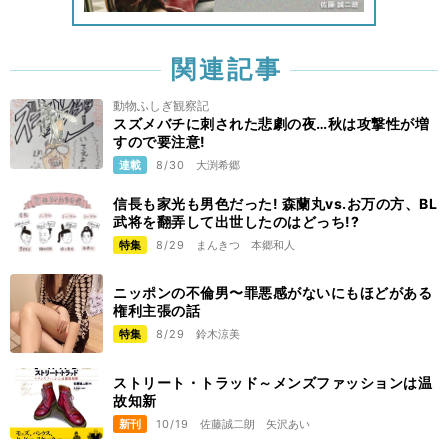
関連記事
動物ふしぎ観察記
スズメバチに刺された悲劇の夜…秋は攻撃性が増
すので要注意!
連載
8/30
大渕希郷
信長も家光も男色だった! 森蘭丸vs.お万の方、BL
武将を翻弄して出世したのはどっち!?
特集
8/29
まんきつ
本郷和人
ニッポンの不倫男〜罪悪感がないにもほどがある
権利主張の話
特集
8/29
鈴木涼美
ストリート・トラッド～メンズファッションは温
故知新
新刊
10/19
佐藤誠二朗
矢沢あい