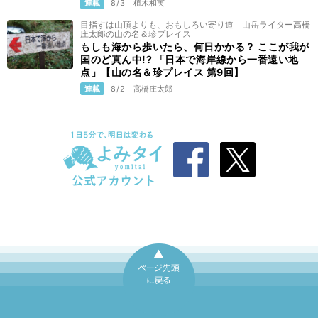
連載
8/3
植木和実
目指すは山頂よりも、おもしろい寄り道 山岳ライター高橋
庄太郎の山の名＆珍プレイス
もしも海から歩いたら、何日かかる？ ここが我が
国のど真ん中!? 「日本で海岸線から一番遠い地
点」【山の名＆珍プレイス 第9回】
連載
8/2
高橋庄太郎