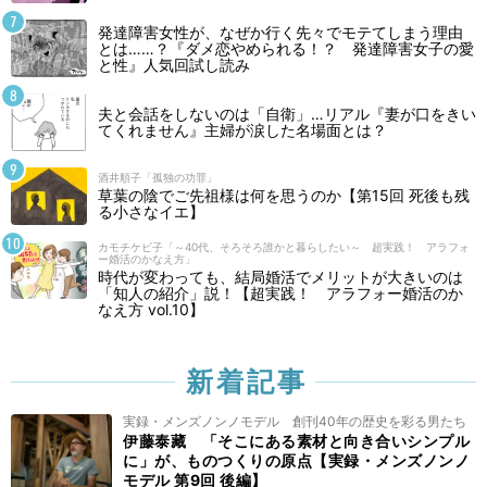
発達障害女性が、なぜか行く先々でモテてしまう理由
とは……？『ダメ恋やめられる！？ 発達障害女子の愛
と性』人気回試し読み
夫と会話をしないのは「自衛」…リアル『妻が口をきい
てくれません』主婦が涙した名場面とは？
酒井順子「孤独の功罪」
草葉の陰でご先祖様は何を思うのか【第15回 死後も残
る小さなイエ】
カモチケビ子「～40代、そろそろ誰かと暮らしたい～ 超実践！ アラフォ
ー婚活のかなえ方」
時代が変わっても、結局婚活でメリットが大きいのは
「知人の紹介」説！【超実践！ アラフォー婚活のか
なえ方 vol.10】
新着記事
実録・メンズノンノモデル 創刊40年の歴史を彩る男たち
伊藤泰藏 「そこにある素材と向き合いシンプル
に」が、ものつくりの原点【実録・メンズノンノ
モデル 第9回 後編】