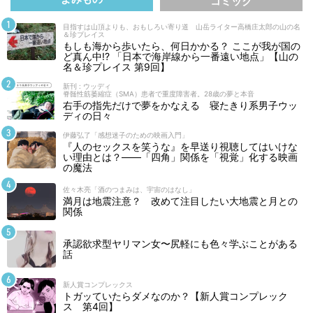
コミック
目指すは山頂よりも、おもしろい寄り道 山岳ライター高橋庄太郎の山の名
＆珍プレイス
もしも海から歩いたら、何日かかる？ ここが我が国の
ど真ん中!? 「日本で海岸線から一番遠い地点」【山の
名＆珍プレイス 第9回】
新刊 : ウッディ
脊髄性筋萎縮症（SMA）患者で重度障害者。28歳の夢と本音
右手の指先だけで夢をかなえる 寝たきり系男子ウッ
ディの日々
伊藤弘了「感想迷子のための映画入門」
『人のセックスを笑うな』を早送り視聴してはいけな
い理由とは？――「四角」関係を「視覚」化する映画
の魔法
佐々木亮「酒のつまみは、宇宙のはなし」
満月は地震注意？ 改めて注目したい大地震と月との
関係
承認欲求型ヤリマン女〜尻軽にも色々学ぶことがある
話
新人賞コンプレックス
トガッていたらダメなのか？【新人賞コンプレック
ス 第4回】