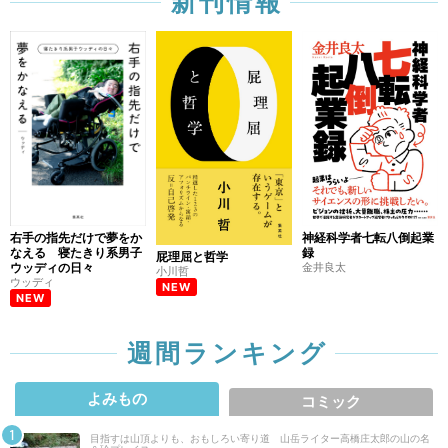
新刊情報
右手の指先だけで夢をか
神経科学者七転八倒起業
なえる 寝たきり系男子
録
屁理屈と哲学
ウッディの日々
金井良太
小川哲
ウッディ
NEW
NEW
週間ランキング
よみもの
コミック
目指すは山頂よりも、おもしろい寄り道 山岳ライター高橋庄太郎の山の名