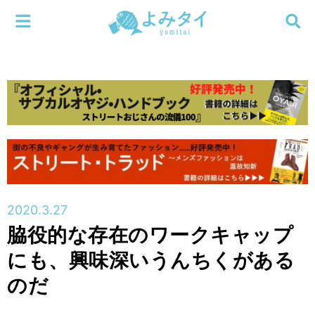
メニューを閉じる
よみタイ
ホーム
新着
検索する
連載
新刊
2020.3.27
特集
脇役的な存在のワークキャップ
にも、興味深いうんちくがある
編集部
のだ