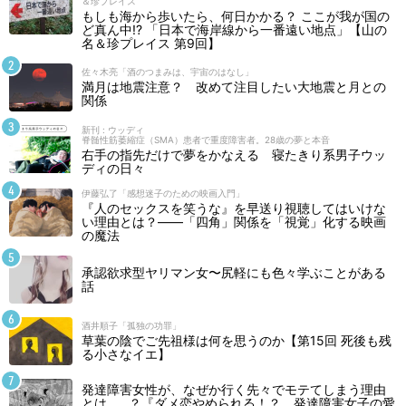
＆珍プレイス
もしも海から歩いたら、何日かかる？ ここが我が国の
ど真ん中!? 「日本で海岸線から一番遠い地点」【山の
名＆珍プレイス 第9回】
佐々木亮「酒のつまみは、宇宙のはなし」
満月は地震注意？ 改めて注目したい大地震と月との
関係
新刊 : ウッディ
脊髄性筋萎縮症（SMA）患者で重度障害者。28歳の夢と本音
右手の指先だけで夢をかなえる 寝たきり系男子ウッ
ディの日々
伊藤弘了「感想迷子のための映画入門」
『人のセックスを笑うな』を早送り視聴してはいけな
い理由とは？――「四角」関係を「視覚」化する映画
の魔法
承認欲求型ヤリマン女〜尻軽にも色々学ぶことがある
話
酒井順子「孤独の功罪」
草葉の陰でご先祖様は何を思うのか【第15回 死後も残
る小さなイエ】
発達障害女性が、なぜか行く先々でモテてしまう理由
とは……？『ダメ恋やめられる！？ 発達障害女子の愛