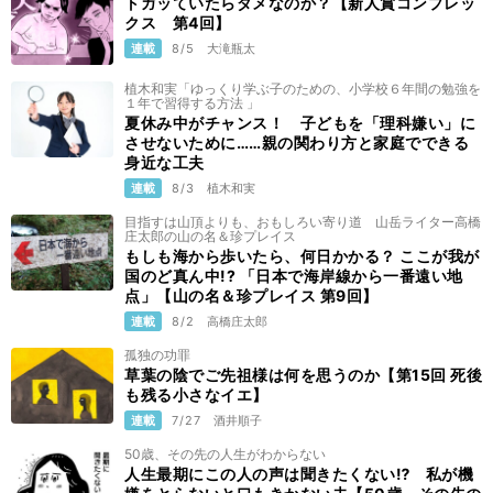
トガッていたらダメなのか？【新人賞コンプレッ
クス 第4回】
連載
8/5
大滝瓶太
植木和実「ゆっくり学ぶ子のための、小学校６年間の勉強を
１年で習得する方法 」
夏休み中がチャンス！ 子どもを「理科嫌い」に
させないために……親の関わり方と家庭でできる
身近な工夫
連載
8/3
植木和実
目指すは山頂よりも、おもしろい寄り道 山岳ライター高橋
庄太郎の山の名＆珍プレイス
もしも海から歩いたら、何日かかる？ ここが我が
国のど真ん中!? 「日本で海岸線から一番遠い地
点」【山の名＆珍プレイス 第9回】
連載
8/2
高橋庄太郎
孤独の功罪
草葉の陰でご先祖様は何を思うのか【第15回 死後
も残る小さなイエ】
連載
7/27
酒井順子
50歳、その先の人生がわからない
人生最期にこの人の声は聞きたくない⁉ 私が機