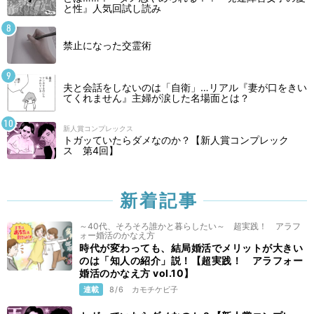
と性』人気回試し読み
禁止になった交霊術
夫と会話をしないのは「自衛」…リアル『妻が口をきい
てくれません』主婦が涙した名場面とは？
新人賞コンプレックス
トガッていたらダメなのか？【新人賞コンプレック
ス 第4回】
新着記事
～40代、そろそろ誰かと暮らしたい～ 超実践！ アラフ
ォー婚活のかなえ方
時代が変わっても、結局婚活でメリットが大きい
のは「知人の紹介」説！【超実践！ アラフォー
婚活のかなえ方 vol.10】
連載
8/6
カモチケビ子