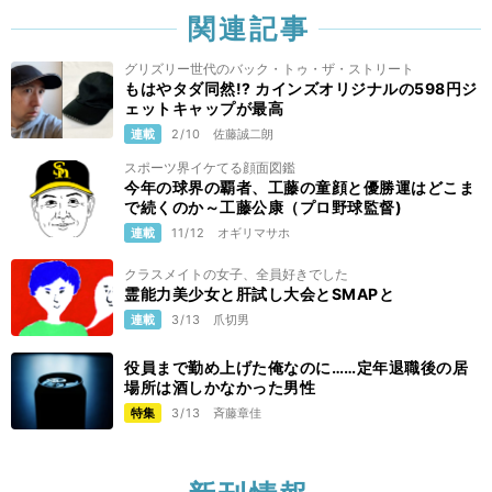
関連記事
グリズリー世代のバック・トゥ・ザ・ストリート
もはやタダ同然!? カインズオリジナルの598円ジ
ェットキャップが最高
連載
2/10
佐藤誠二朗
スポーツ界イケてる顔面図鑑
今年の球界の覇者、工藤の童顔と優勝運はどこま
で続くのか～工藤公康（プロ野球監督)
連載
11/12
オギリマサホ
クラスメイトの女子、全員好きでした
霊能力美少女と肝試し大会とSMAPと
連載
3/13
爪切男
役員まで勤め上げた俺なのに……定年退職後の居
場所は酒しかなかった男性
特集
3/13
斉藤章佳