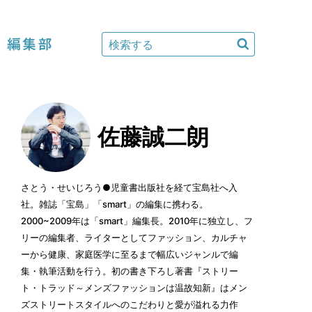
編集部
佐藤誠二朗
さとう・せいじろう●児童書出版社を経て宝島社へ入
社。雑誌「宝島」「smart」の編集に携わる。
2000~2009年は「smart」編集長。2010年に独立し、フ
リーの編集者、ライターとしてファッション、カルチャ
ーから健康、家庭医学に至るまで幅広いジャンルで編
集・執筆活動を行う。初の書き下ろし著書『ストリー
ト・トラッド～メンズファッションは温故知新』はメン
ズストリートスタイルへのこだわりと愛が溢れる力作