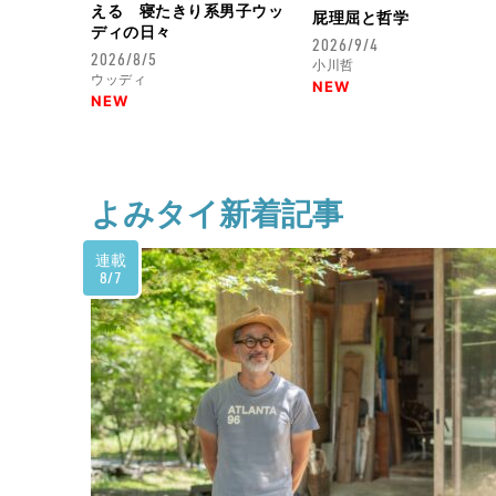
える 寝たきり系男子ウッ
屁理屈と哲学
ディの日々
2026/9/4
2026/8/5
小川哲
ウッディ
NEW
NEW
よみタイ新着記事
連載
8/7