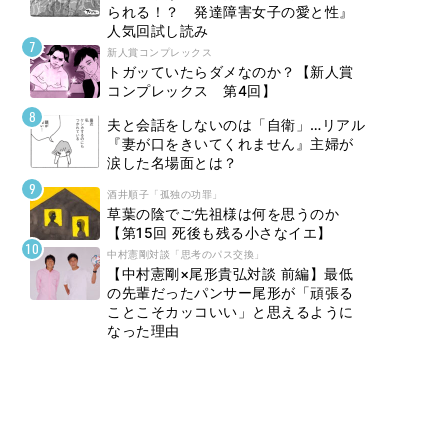
られる！？ 発達障害女子の愛と性』
人気回試し読み
新人賞コンプレックス
トガッていたらダメなのか？【新人賞
コンプレックス 第4回】
夫と会話をしないのは「自衛」…リアル
『妻が口をきいてくれません』主婦が
涙した名場面とは？
酒井順子「孤独の功罪」
草葉の陰でご先祖様は何を思うのか
【第15回 死後も残る小さなイエ】
中村憲剛対談「思考のパス交換」
【中村憲剛×尾形貴弘対談 前編】最低
の先輩だったパンサー尾形が「頑張る
ことこそカッコいい」と思えるように
なった理由