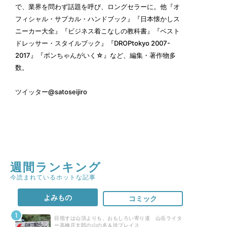
で、業界を問わず話題を呼び、ロングセラーに。他『オ
フィシャル・サブカル・ハンドブック』『日本懐かしス
ニーカー大全』『ビジネス着こなしの教科書』『ベスト
ドレッサー・スタイルブック』『DROPtokyo 2007-
2017』『ボンちゃんがいく☆』など、編集・著作物多
数。
ツイッター
@satoseijiro
週間ランキング
今読まれているホットな記事
よみもの
コミック
目指すは山頂よりも、おもしろい寄り道 山岳ライタ
ー高橋庄太郎の山の名＆珍プレイス