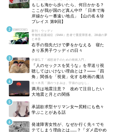
もしも海から歩いたら、何日かかる？
ここが我が国のど真ん中!? 「日本で海
岸線から一番遠い地点」【山の名＆珍
プレイス 第9回】
新刊 : ウッディ
脊髄性筋萎縮症（SMA）患者で重度障害者。28歳の夢
と本音
右手の指先だけで夢をかなえる 寝た
きり系男子ウッディの日々
伊藤弘了「感想迷子のための映画入門」
『人のセックスを笑うな』を早送り視
聴してはいけない理由とは？――「四
角」関係を「視覚」化する映画の魔法
佐々木亮「酒のつまみは、宇宙のはなし」
満月は地震注意？ 改めて注目したい
大地震と月との関係
承認欲求型ヤリマン女〜尻軽にも色々
学ぶことがある話
発達障害女性が、なぜか行く先々でモ
テてしまう理由とは……？『ダメ恋やめ